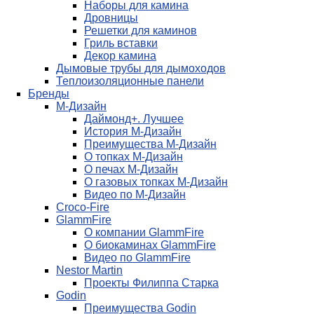
Наборы для камина
Дровницы
Решетки для каминов
Гриль вставки
Декор камина
Дымовые трубы для дымоходов
Теплоизоляционные панели
Бренды
М-Дизайн
Даймонд+. Лучшее
История М-Дизайн
Преимущества М-Дизайн
О топках М-Дизайн
О печах М-Дизайн
О газовых топках М-Дизайн
Видео по М-Дизайн
Croco-Fire
GlammFire
О компании GlammFire
О биокаминах GlammFire
Видео по GlammFire
Nestor Martin
Проекты Филиппа Старка
Godin
Преимущества Godin