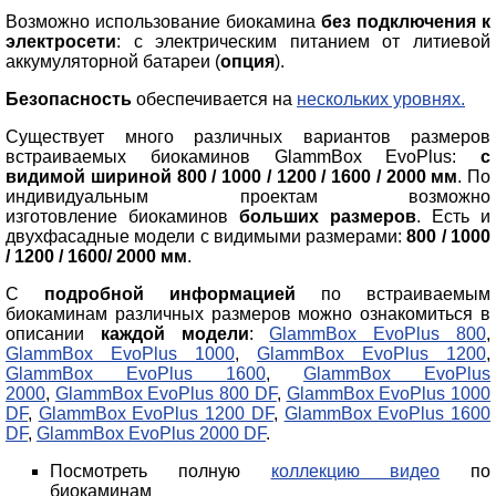
Возможно использование биокамина
без подключения к
электросети
: с электрическим питанием от литиевой
аккумуляторной батареи (
опция
).
Безопасность
обеспечивается на
нескольких уровнях.
Существует много различных вариантов размеров
встраиваемых биокаминов GlammBox EvoPlus:
c
видимой шириной 800 / 1000 / 1200 / 1600 / 2000 мм
. По
индивидуальным проектам возможно
изготовление биокаминов
больших размеров
. Есть и
двухфасадные модели с видимыми размерами:
800 / 1000
/ 1200 / 1600/ 2000 мм
.
С
подробной информацией
по встраиваемым
биокаминам различных размеров можно ознакомиться в
описании
каждой модели
:
GlammBox EvoPlus 800
,
GlammBox EvoPlus 1000
,
GlammBox EvoPlus 1200
,
GlammBox EvoPlus 1600
,
GlammBox EvoPlus
2000
,
GlammBox EvoPlus 800 DF
,
GlammBox EvoPlus 1000
DF
,
GlammBox EvoPlus 1200 DF
,
GlammBox EvoPlus 1600
DF
,
GlammBox EvoPlus 2000 DF
.
Посмотреть полную
коллекцию видео
по
биокаминам