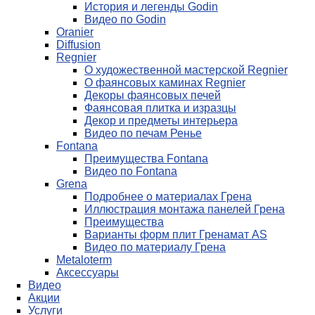
История и легенды Godin
Видео по Godin
Oranier
Diffusion
Regnier
О художественной мастерской Regnier
О фаянсовых каминах Regnier
Декоры фаянсовых печей
Фаянсовая плитка и изразцы
Декор и предметы интерьера
Видео по печам Ренье
Fontana
Преимущества Fontana
Видео по Fontana
Grena
Подробнее о материалах Грена
Иллюстрация монтажа панелей Грена
Преимущества
Варианты форм плит Гренамат AS
Видео по материалу Грена
Metaloterm
Аксессуары
Видео
Акции
Услуги