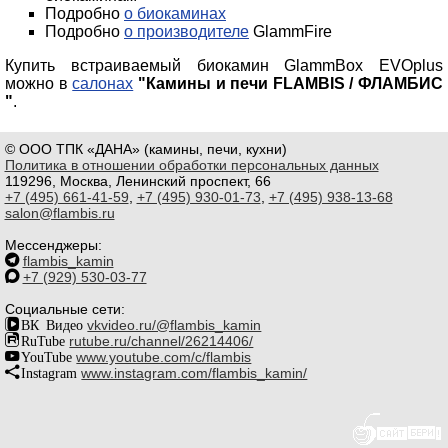
Подробно
о биокаминах
Подробно
о производителе
GlammFire
Купить встраиваемый биокамин GlammBox EVOplus
можно в
салонах
"Камины и печи FLAMBIS / ФЛАМБИС
"
.
© ООО ТПК «ДАНА» (камины, печи, кухни)
Политика в отношении обработки персональных данных
119296, Москва, Ленинский проспект, 66
+7 (495) 661-41-59
,
+7 (495) 930-01-73
,
+7 (495) 938-13-68
salon@flambis.ru
Мессенджеры:
flambis_kamin
+7 (929) 530-03-77
Социальные сети:
ВК Видео
vkvideo.ru/@flambis_kamin
RuTube
rutube.ru/channel/26214406/
YouTube
www.youtube.com/c/flambis
Instagram
www.instagram.com/flambis_kamin/