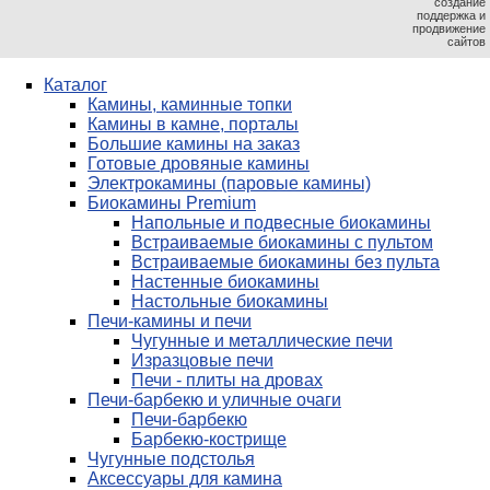
создание
поддержка и
продвижение
сайтов
Каталог
Камины, каминные топки
Камины в камне, порталы
Большие камины на заказ
Готовые дровяные камины
Электрокамины (паровые камины)
Биокамины Premium
Напольные и подвесные биокамины
Встраиваемые биокамины с пультом
Встраиваемые биокамины без пульта
Настенные биокамины
Настольные биокамины
Печи-камины и печи
Чугунные и металлические печи
Изразцовые печи
Печи - плиты на дровах
Печи-барбекю и уличные очаги
Печи-барбекю
Барбекю-кострище
Чугунные подстолья
Аксессуары для камина