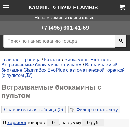
Камины & Печи FLAMBIS
Не все камины одинаковые!
+7 (495) 661-41-59
Главная страница
/
Каталог
/
Биокамины Premium
/
Встраиваемые биокамины с пультом
/
Встраиваемый
биокамин GlammBox EvoPlus с автоматической горелкой
(с пультом ДУ)
Встраиваемые биокамины с
пультом
Сравнительная таблица (
0
)
Фильтр по каталогу
В
корзине
товаров:
0
, на сумму
0 руб.