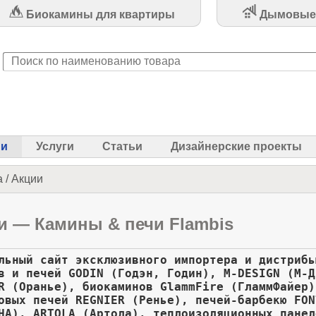
Биокамины для квартиры
Дымовые
ии
Услуги
Статьи
Дизайнерские проекты
а
/
Акции
и — Камины & печи Flambis
льный сайт эксклюзивного импортера и дистрибь
в и печей GODIN (Годэн, Годин), M-DESIGN (М-Д
R (Оранье), биокаминов GlammFire (ГламмФайер)
овых печей REGNIER (Ренье), печей-барбекю FON
НА), ARTOLA (Артола), теплоизоляционных панел