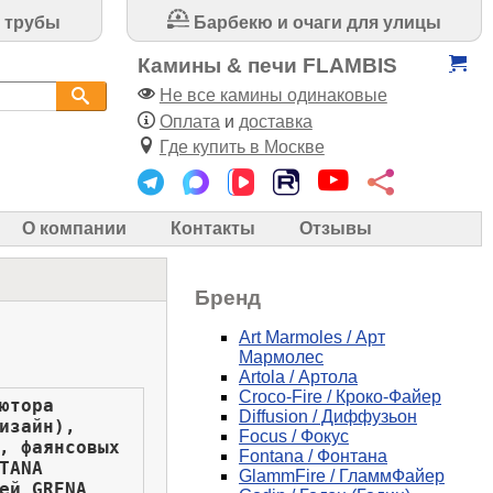
 трубы
Барбекю и очаги для улицы
Камины & печи FLAMBIS
Не все камины одинаковые
Оплата
и
доставка
Где купить в Москве
О компании
Контакты
Отзывы
Бренд
Art Marmoles / Арт
Мармолес
Artola / Артола
Croco-Fire / Кроко-Файер
ютора
Diffusion / Диффузьон
изайн),
Focus / Фокус
, фаянсовых
Fontana / Фонтана
TANA
GlammFire / ГламмФайер
ей GRENA