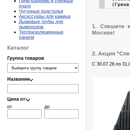
Печи-барбекю и уличные
(Грена
очаги
Чугунные подстолья
Аксессуары для камина
Дымовые трубы для
1. Спешите 
дымоходов
Москве!
Теплоизоляционные
панели
Каталог
2. Акция "Сп
Группа товаров
С 30.07.26 по 31
Название
Цена от:
от
до