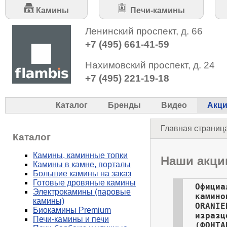
Камины
Печи-камины
Ленинский проспект, д. 66
+7 (495) 661-41-59
Нахимовский проспект, д. 24
+7 (495) 221-19-18
Каталог
Бренды
Видео
Акц
Главная страниц
Каталог
Камины, каминные топки
Наши акци
Камины в камне, порталы
Большие камины на заказ
Готовые дровяные камины
Официа
Электрокамины (паровые
камино
камины)
ORANIE
Биокамины Premium
изразц
Печи-камины и печи
(ФОНТА