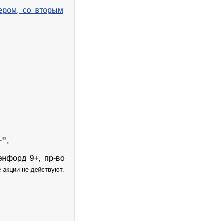
ером, со вторым
".
энфорд 9+, пр-во
е акции не действуют.