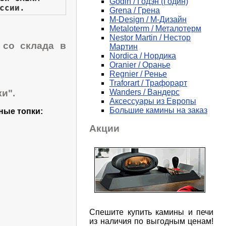
Godin / Годэн (Годин)
ссии.
Grena / Грена
M-Design / М-Дизайн
Metaloterm / Металотерм
Nestor Martin / Нестор
 со склада в
Мартин
Nordica / Нордика
Oranier / Оранье
Regnier / Ренье
Traforart / Трафорарт
и".
Wanders / Вандерс
Аксессуары из Европы
Большие камины на заказ
ные топки:
Акции
Спешите купить камины и печи
из наличия по выгодным ценам!