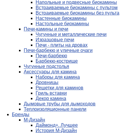
Напольные и подвесные биокамины
Встраиваемые биокамины с пультом
Встраиваемые биокамины без пульта
Настенные биокамины
Настольные биокамины
Печи-камины и печи
Чугунные и металлические печи
Изразцовые печи
Печи - плиты на дровах
Печи-барбекю и уличные очаги
Печи-барбекю
Барбекю-кострище
Чугунные подстолья
Аксессуары для камина
Наборы для камина
Дровницы
Решетки для каминов
Гриль вставки
Декор камина
Дымовые трубы для дымоходов
Теплоизоляционные панели
Бренды
М-Дизайн
Даймонд+. Лучшее
История М-Дизайн