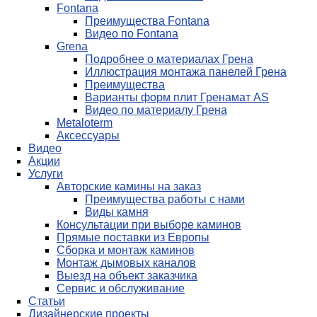
Fontana
Преимущества Fontana
Видео по Fontana
Grena
Подробнее о материалах Грена
Иллюстрация монтажа панелей Грена
Преимущества
Варианты форм плит Гренамат AS
Видео по материалу Грена
Metaloterm
Аксессуары
Видео
Акции
Услуги
Авторские камины на заказ
Преимущества работы с нами
Виды камня
Консультации при выборе каминов
Прямые поставки из Европы
Сборка и монтаж каминов
Монтаж дымовых каналов
Выезд на объект заказчика
Сервис и обслуживание
Статьи
Дизайнерские проекты