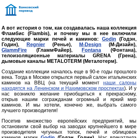
А вот история о том, как создавалась наша коллекция
Фламбис (Flambis), и почему мы в нее включили
следующие марки печей и каминов:
Godin
(Годэн,
Годин),
Regnier
(Ренье),
M-Design
(М-Дизайн),
GlammFire
(ГламмФайер),
Fontana
(Фонтана),
телоизоляционные материалы GRENA (Грена),
дымовые каналы METALOTERM (Металотерм).
Создание коллекции началось еще в 90-е годы прошлого
века. Тогда в Москве открылся первый салон итальянских
каминов на ВВЦ (на текущий момент
наши салоны
находятся на Ленинском и Нахимовском проспектах
). И у
нас возникло желание приобщиться к прекрасному,
открыв нашим согражданам огромный и яркий мир
каминов. И мы хотели, конечно же, выбрать самого
лучшего производителя!
Посетив множество европейских предприятий, мы
остановили свой выбор на заводах крупнейшего в мире
производителя чугунных топок, печей и облицовок
каминов марки
Godin
(Годэн, Годин)
. Нас впечатлила