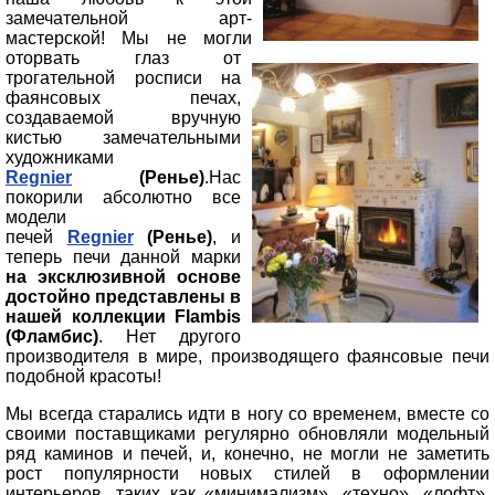
замечательной арт-
мастерской! Мы не могли
оторвать глаз от
трогательной росписи на
фаянсовых печах,
создаваемой вручную
кистью замечательными
художниками
Regnier
(Ренье)
.Нас
покорили абсолютно все
модели
печей
Regnier
(Ренье)
, и
теперь печи данной марки
на эксклюзивной основе
достойно представлены в
нашей коллекции Flambis
(Фламбис)
. Нет другого
производителя в мире, производящего фаянсовые печи
подобной красоты!
Мы всегда старались идти в ногу со временем, вместе со
своими поставщиками регулярно обновляли модельный
ряд каминов и печей, и, конечно, не могли не заметить
рост популярности новых стилей в оформлении
интерьеров, таких как «минимализм», «техно», «лофт».