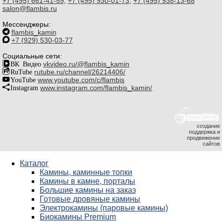
+7 (495) 661-41-59
,
+7 (495) 930-01-73
,
+7 (495) 938-13-68
salon@flambis.ru
Мессенджеры:
flambis_kamin
+7 (929) 530-03-77
Социальные сети:
ВК Видео
vkvideo.ru/@flambis_kamin
RuTube
rutube.ru/channel/26214406/
YouTube
www.youtube.com/c/flambis
Instagram
www.instagram.com/flambis_kamin/
создание
поддержка и
продвижение
сайтов
Каталог
Камины, каминные топки
Камины в камне, порталы
Большие камины на заказ
Готовые дровяные камины
Электрокамины (паровые камины)
Биокамины Premium