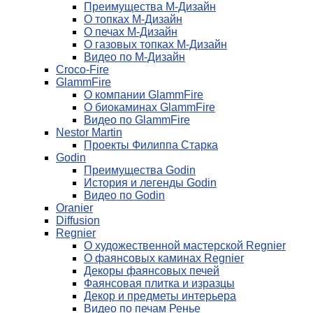
Преимущества М-Дизайн
О топках М-Дизайн
О печах М-Дизайн
О газовых топках М-Дизайн
Видео по М-Дизайн
Croco-Fire
GlammFire
О компании GlammFire
О биокаминах GlammFire
Видео по GlammFire
Nestor Martin
Проекты Филиппа Старка
Godin
Преимущества Godin
История и легенды Godin
Видео по Godin
Oranier
Diffusion
Regnier
О художественной мастерской Regnier
О фаянсовых каминах Regnier
Декоры фаянсовых печей
Фаянсовая плитка и изразцы
Декор и предметы интерьера
Видео по печам Ренье