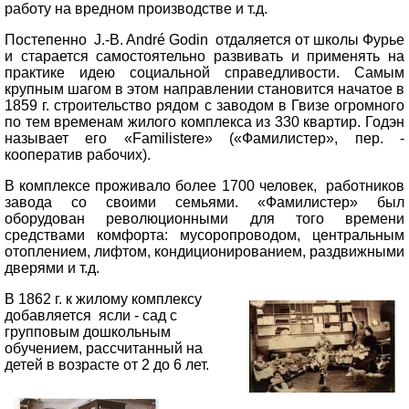
работу на вредном производстве и т.д.
Постепенно J.-B. Andr
é Godin
отдаляется от школы Фурье
и старается самостоятельно развивать и применять на
практике идею социальной справедливости. Самым
крупным шагом в этом направлении становится начатое в
1859 г. строительство рядом с заводом в Гвизе огромного
по тем временам жилого комплекса из 330 квартир. Годэн
называет его «Familistere» («Фамилистер», пер. -
кооператив рабочих).
В комплексе проживало более 1700 человек, работников
завода со своими семьями. «Фамилистер» был
оборудован революционными для того времени
средствами комфорта: мусоропроводом, центральным
отоплением, лифтом, кондиционированием, раздвижными
дверями и т.д.
В 1862 г. к жилому комплексу
добавляется ясли - сад с
групповым дошкольным
обучением, рассчитанный на
детей в возрасте от 2 до 6 лет.