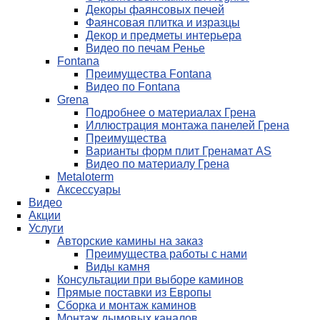
Декоры фаянсовых печей
Фаянсовая плитка и изразцы
Декор и предметы интерьера
Видео по печам Ренье
Fontana
Преимущества Fontana
Видео по Fontana
Grena
Подробнее о материалах Грена
Иллюстрация монтажа панелей Грена
Преимущества
Варианты форм плит Гренамат AS
Видео по материалу Грена
Metaloterm
Аксессуары
Видео
Акции
Услуги
Авторские камины на заказ
Преимущества работы с нами
Виды камня
Консультации при выборе каминов
Прямые поставки из Европы
Сборка и монтаж каминов
Монтаж дымовых каналов