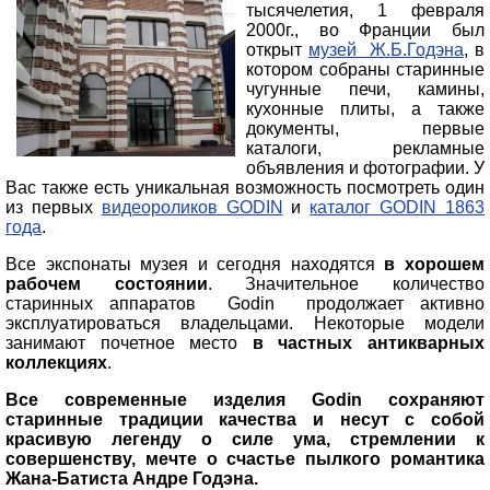
тысячелетия, 1 февраля
2000г., во Франции был
открыт
музей Ж.Б.Годэна
, в
котором собраны старинные
чугунные печи, камины,
кухонные плиты, а также
документы, первые
каталоги, рекламные
объявления и фотографии. У
Вас также есть уникальная возможность посмотреть один
из первых
видеороликов GODIN
и
каталог GODIN 1863
года
.
Все экспонаты музея и сегодня находятся
в хорошем
рабочем состоянии
. Значительное количество
старинных аппаратов Godin продолжает активно
эксплуатироваться владельцами. Некоторые модели
занимают почетное место
в частных антикварных
коллекциях
.
Все современные изделия Godin сохраняют
старинные традиции качества и несут с собой
красивую легенду о силе ума, стремлении к
совершенству, мечте о счастье пылкого романтика
Жана-Батиста Андре Годэна.