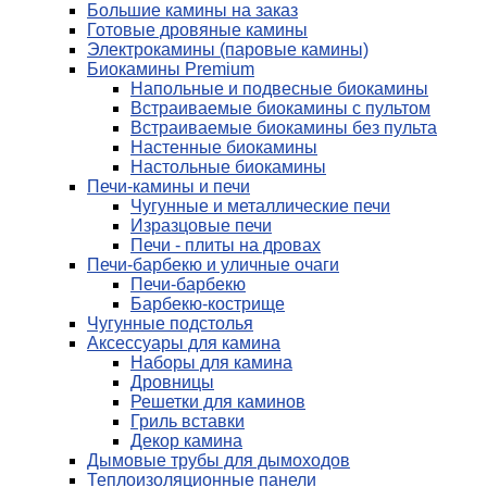
Большие камины на заказ
Готовые дровяные камины
Электрокамины (паровые камины)
Биокамины Premium
Напольные и подвесные биокамины
Встраиваемые биокамины с пультом
Встраиваемые биокамины без пульта
Настенные биокамины
Настольные биокамины
Печи-камины и печи
Чугунные и металлические печи
Изразцовые печи
Печи - плиты на дровах
Печи-барбекю и уличные очаги
Печи-барбекю
Барбекю-кострище
Чугунные подстолья
Аксессуары для камина
Наборы для камина
Дровницы
Решетки для каминов
Гриль вставки
Декор камина
Дымовые трубы для дымоходов
Теплоизоляционные панели