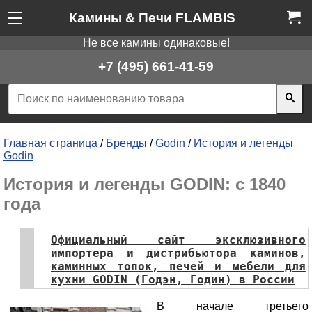
Камины & Печи FLAMBIS
Не все камины одинаковые!
+7 (495) 661-41-59
Главная страница
/
Бренды
/
Godin
/
История и легенды
Godin
История и легенды GODIN: с 1840
года
Официальный сайт эксклюзивного
импортера и дистрибьютора каминов,
каминных топок, печей и мебели для
кухни GODIN (Годэн, Годин) в России
В начале третьего