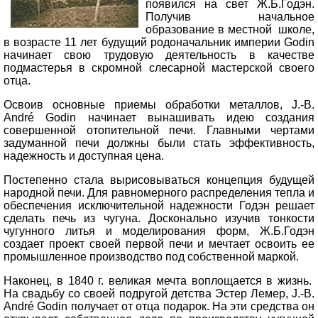
появился на свет Ж.Б.Годэн.
Получив начальное
образование в местной школе,
в возрасте 11 лет будущий родоначальник империи Godin
начинает свою трудовую деятельность в качестве
подмастерья в скромной слесарной мастерской своего
отца.
Освоив основные приемы обработки металлов, J.-B.
Andr
é Godin
начинает вынашивать идею создания
совершенной отопительной печи. Главными чертами
задуманной печи должны были стать эффективность,
надежность и доступная цена.
Постепенно стала вырисовываться концепция будущей
народной печи. Для равномерного распределения тепла и
обеспечения исключительной надежности Годэн решает
сделать печь из чугуна. Досконально изучив тонкости
чугунного литья и моделирования форм, Ж.Б.Годэн
создает проект своей первой печи и мечтает освоить ее
промышленное производство под собственной маркой.
Наконец, в 1840 г. великая мечта воплощается в жизнь.
На свадьбу со своей подругой детства Эстер Лемер, J.-B.
Andr
é Godin
получает от отца подарок. На эти средства он