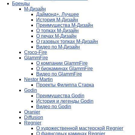
Бренды
М-Дизайн
Даймонд+. Лучшее
История М-Дизайн
Преимущества М-Дизайн
О топках М-Дизайн
О печах М-Дизайн
О газовых топках М-Дизайн
Видео по М-Дизайн
Croco-Fire
GlammFire
О компании GlammFire
О биокаминах GlammFire
Видео по GlammFire
Nestor Martin
Проекты Филиппа Старка
Godin
Преимущества Godin
История и легенды Godin
Видео по Godin
Oranier
Diffusion
Regnier
О художественной мастерской Regnier
О фаянсовых каминах Regnier