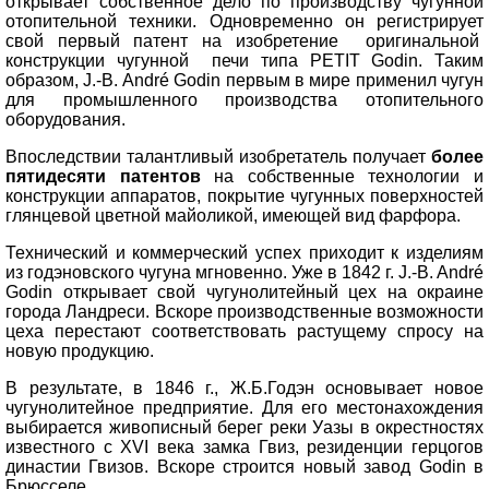
открывает собственное дело по производству чугунной
отопительной техники. Одновременно он регистрирует
свой первый патент на изобретение оригинальной
конструкции чугунной печи типа PETIT Godin. Таким
образом, J.-B. Andr
é Godin
первым в мире применил чугун
для промышленного производства отопительного
оборудования.
Впоследствии талантливый изобретатель получает
более
пятидесяти патентов
на собственные технологии и
конструкции аппаратов, покрытие чугунных поверхностей
глянцевой цветной майоликой, имеющей вид фарфора.
Технический и коммерческий успех приходит к изделиям
из годэновского чугуна мгновенно. Уже в 1842 г. J.-B. Andr
é
Godin
открывает свой чугунолитейный цех на окраине
города Ландреси. Вскоре производственные возможности
цеха перестают соответствовать растущему спросу на
новую продукцию.
В результате, в 1846 г., Ж.Б.Годэн основывает новое
чугунолитейное предприятие. Для его местонахождения
выбирается живописный берег реки Уазы в окрестностях
известного с XVI века замка Гвиз, резиденции герцогов
династии Гвизов. Вскоре строится новый завод Godin в
Брюсселе.