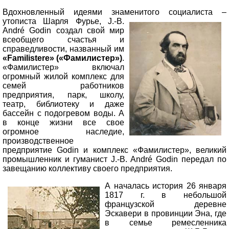
Вдохновленный идеями знаменитого
социалиста –
утописта Шарля Фурье, J.-B.
Andr
é Godin
создал свой мир
всеобщего счастья и
справедливости, названный им
«Familistere» («Фамилистер»)
.
«Фамилистер» включал
огромный жилой комплекс для
семей работников
предприятия, парк, школу,
театр, библиотеку и даже
бассейн с подогревом воды. А
в конце жизни все свое
огромное наследие,
производственное
предприятие Godin и комплекс «Фамилистер», великий
промышленник и гуманист J.-B. Andr
é Godin
передал по
завещанию коллективу своего предприятия.
А началась история 26 января
1817 г. в небольшой
французской деревне
Эскавери в провинции Эна, где
в семье ремесленника