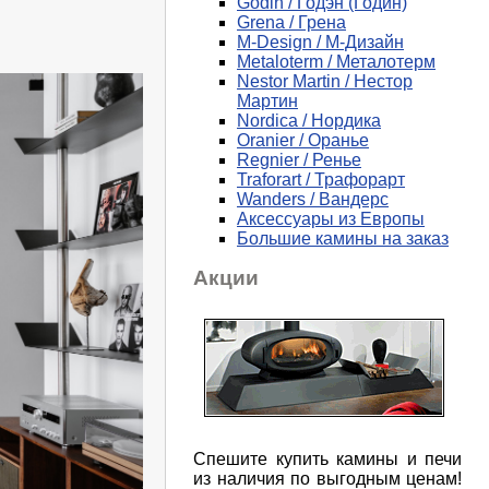
Godin / Годэн (Годин)
Grena / Грена
M-Design / М-Дизайн
Metaloterm / Металотерм
Nestor Martin / Нестор
Мартин
Nordica / Нордика
Oranier / Оранье
Regnier / Ренье
Traforart / Трафорарт
Wanders / Вандерс
Аксессуары из Европы
Большие камины на заказ
Акции
Спешите купить камины и печи
из наличия по выгодным ценам!