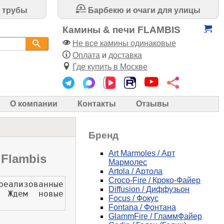
 трубы
Барбекю и очаги для улицы
Камины & печи FLAMBIS
Не все камины одинаковые
Оплата
и
доставка
Где купить в Москве
О компании
Контакты
Отзывы
Бренд
Art Marmoles / Арт
Flambis
Мармолес
Artola / Артола
Croco-Fire / Кроко-Файер
еализованные
Diffusion / Диффузьон
. Ждем новые
Focus / Фокус
Fontana / Фонтана
GlammFire / ГламмФайер