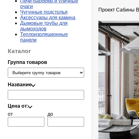
Печи-барбекю и уличные
очаги
Проект Сабины Ва
Чугунные подстолья
Аксессуары для камина
Дымовые трубы для
дымоходов
Теплоизоляционные
панели
Каталог
Группа товаров
Название
Цена от:
от
до