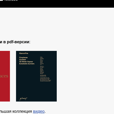
и в pdf-версии
:
ольшая коллекция
видео
.