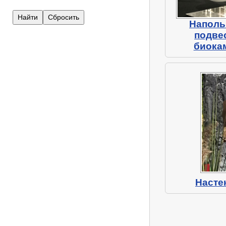
Наполь
подве
биока
Насте