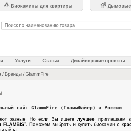
Биокамины для квартиры
Дымовые
ии
Услуги
Статьи
Дизайнерские проекты
а
/
Бренды
/
GlammFire
ы
льный сайт GlammFire (ГламмФайер) в России
ают разные. Но если Вы ищете
лучшее
, приглашаем 
и FLAMBIS
". Поможем выбрать и купить биокамин с
кра
дизайна.