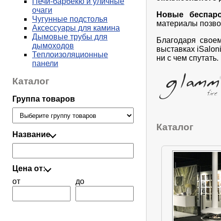
Печи-барбекю и уличные
очаги
Новые беспар
Чугунные подстолья
материалы позво
Аксессуары для камина
Дымовые трубы для
Благодаря свое
дымоходов
выставках iSalon
Теплоизоляционные
ни с чем спутать.
панели
Каталог
Группа товаров
Каталог
Название
Цена от:
от
до