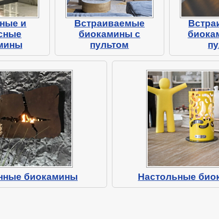
ные и
Встраиваемые
Встра
сные
биокамины с
биока
мины
пультом
пу
нные биокамины
Настольные био