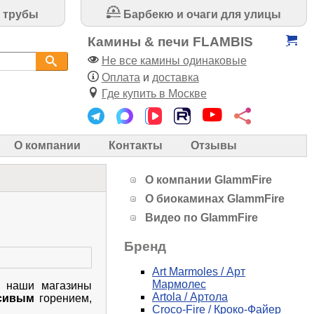
 трубы
Барбекю и очаги для улицы
Камины & печи FLAMBIS
Не все камины одинаковые
Оплата
и
доставка
Где купить в Москве
О компании
Контакты
Отзывы
О компании GlammFire
О биокаминах GlammFire
Видео по GlammFire
Бренд
Art Marmoles / Арт
Мармолес
в наши магазины
Artola / Артола
сивым
горением,
Croco-Fire / Кроко-Файер