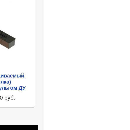
раиваемый
лка)
ультом ДУ
0 руб.