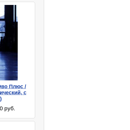
во Плюс /
ический, с
)
0 руб.