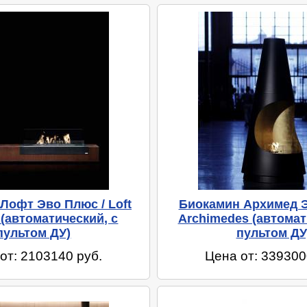
Лофт Эво Плюс / Loft
Биокамин Архимед Э
 (автоматический, с
Archimedes (автомат
пультом ДУ)
пультом ДУ
от: 2103140 руб.
Цена от: 339300