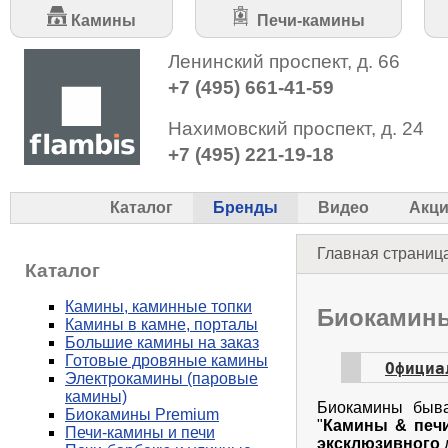
Камины
Печи-камины
Ленинский проспект, д. 66
+7 (495) 661-41-59
Нахимовский проспект, д. 24
+7 (495) 221-19-18
Каталог
Бренды
Видео
Акц
Главная страниц
Каталог
Камины, каминные топки
Биокамин
Камины в камне, порталы
Большие камины на заказ
Готовые дровяные камины
Официа
Электрокамины (паровые
камины)
Биокамины быв
Биокамины Premium
"
Камины & печ
Печи-камины и печи
эксклюзивного