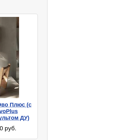
Эво Плюс (c
EvoPlus
ультом ДУ)
0 руб.