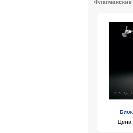
Флагманские
Биок
Цена 