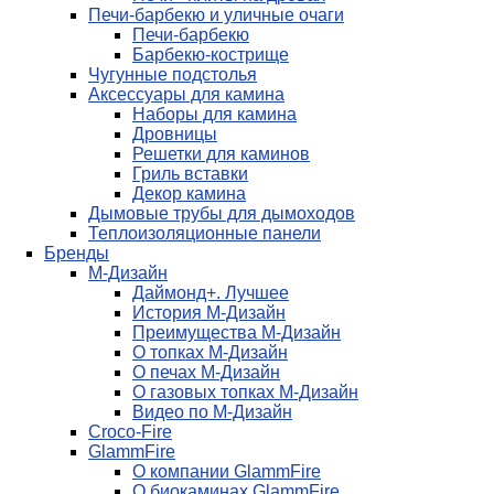
Печи-барбекю и уличные очаги
Печи-барбекю
Барбекю-кострище
Чугунные подстолья
Аксессуары для камина
Наборы для камина
Дровницы
Решетки для каминов
Гриль вставки
Декор камина
Дымовые трубы для дымоходов
Теплоизоляционные панели
Бренды
М-Дизайн
Даймонд+. Лучшее
История М-Дизайн
Преимущества М-Дизайн
О топках М-Дизайн
О печах М-Дизайн
О газовых топках М-Дизайн
Видео по М-Дизайн
Croco-Fire
GlammFire
О компании GlammFire
О биокаминах GlammFire