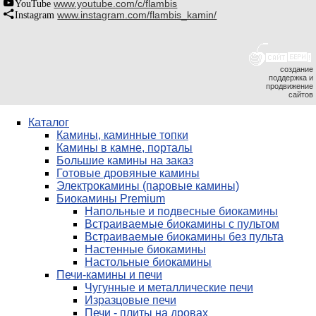
YouTube
www.youtube.com/c/flambis
Instagram
www.instagram.com/flambis_kamin/
создание
поддержка и
продвижение
сайтов
Каталог
Камины, каминные топки
Камины в камне, порталы
Большие камины на заказ
Готовые дровяные камины
Электрокамины (паровые камины)
Биокамины Premium
Напольные и подвесные биокамины
Встраиваемые биокамины с пультом
Встраиваемые биокамины без пульта
Настенные биокамины
Настольные биокамины
Печи-камины и печи
Чугунные и металлические печи
Изразцовые печи
Печи - плиты на дровах