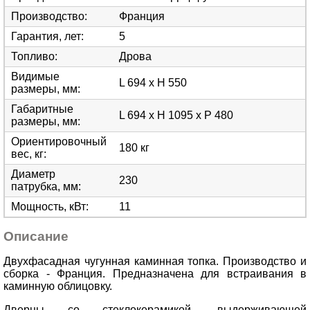
Производство
:
Франция
Гарантия, лет
:
5
Топливо
:
Дрова
Видимые
L 694 x H 550
размеры, мм
:
Габаритные
L 694 x H 1095 x P 480
размеры, мм
:
Ориентировочный
180 кг
вес, кг
:
Диаметр
230
патрубка, мм
:
Мощность, кВт
:
11
Описание
Двухфасадная чугунная каминная топка. Производство и
сборка - Франция. Предназначена для встраивания в
каминную облицовку.
Дверцы со стеклокерамикой, выдерживающей