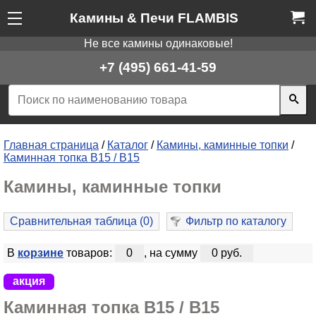
Камины & Печи FLAMBIS
Не все камины одинаковые!
+7 (495) 661-41-59
Главная страница
/
Каталог
/
Камины, каминные топки
/
Каминная топка В15 / B15
Камины, каминные топки
Сравнительная таблица (
0
)
Фильтр по каталогу
В
корзине
товаров:
0
, на сумму
0 руб.
акция
Каминная топка В15 / B15