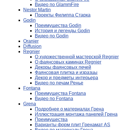
Видео по GlammFire
Nestor Martin
Проекты Филиппа Старка
Godin
Преимущества Godin
История и легенды Godin
Видео по Godin
Oranier
Diffusion
Regnier
О художественной мастерской Regnier
О фаянсовых каминах Regnier
Декоры фаянсовых печей
Фаянсовая плитка и изразцы
Декор и предметы интерьера
Видео по печам Ренье
Fontana
Преимущества Fontana
Видео по Fontana
Grena
Подробнее о материалах Грена
Иллюстрация монтажа панелей Грена
Преимущества
Варианты форм плит Гренамат AS
Видео по материалу Грена