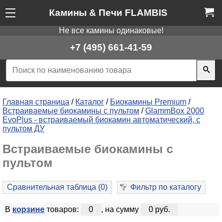
Камины & Печи FLAMBIS
Не все камины одинаковые!
+7 (495) 661-41-59
Главная страница
/
Каталог
/
Биокамины Premium
/
Встраиваемые биокамины с пультом
/
GlammBox 2000
EvoPlus - встраиваемый биокамин автоматический, с
пультом ДУ
Встраиваемые биокамины с
пультом
Сравнительная таблица (
0
)
Фильтр по каталогу
В
корзине
товаров:
0
, на сумму
0 руб.