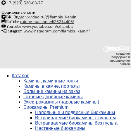
+7 (929) 530-03-77
Социальные сети:
ВК Видео
vkvideo.ru/@flambis_kamin
RuTube
rutube.ru/channel/26214406/
YouTube
www.youtube.com/c/flambis
Instagram
www.instagram.com/flambis_kamin/
создание
поддержка и
продвижение
сайтов
Каталог
Камины, каминные топки
Камины в камне, порталы
Большие камины на заказ
Готовые дровяные камины
Электрокамины (паровые камины)
Биокамины Premium
Напольные и подвесные биокамины
Встраиваемые биокамины с пультом
Встраиваемые биокамины без пульта
Настенные биокамины