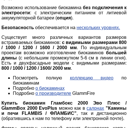
Возможно использование биокамина
без подключения к
электросети
: с электрическим питанием от литиевой
аккумуляторной батареи (
опция
).
Безопасность
обеспечивается на
нескольких уровнях.
Существует много различных вариантов размеров
встраиваемых биокаминов:
c видимыми размерами 800
/ 1000 / 1200 / 1600 / 2000 мм
. По индивидуальным
проектам возможно изготовление биокаминов
большей
длины
(с небольшим промежутком 5-6 см в линии огня).
Есть и двухфасадные модели с видимыми размерами:
800 / 1000 / 1200 / 1600/ 2000 мм
.
Посмотреть полную
коллекцию видео
по
биокаминам
Подробно
о биокаминах
Подробно
о производителе
GlammFire
Купить биокамин Гламбокс 2000 Эво Плюс /
GlammBox 2000 EvoPlus
можно как в
салонах
"Камины
и печи FLAMBIS / ФЛАМБИС"
, так и дистанционно
(обратившись к нам по телефону или электронной почте).