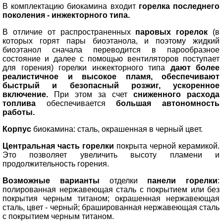
В комплектацию биокамина входит
горелка последнего
поколения - инжекторного типа.
В отличие от распространенных
паровых горелок
(в
которых горят пары биоэтанола, и поэтому жидкий
биоэтанол сначала переводится в парообразное
состояние и далее с помощью вентиляторов поступает
для горения) горелки инжекторного типа
дают более
реалистичное и высокое пламя, обеспечивают
быстрый и безопасный розжиг, ускоренное
включение.
При этом за счет
сниженного расхода
топлива
обеспечивается
большая автономность
работы.
К
орпус
биокамина: сталь, окрашенная в черный цвет.
Центральная часть горелки
покрыта черной керамикой.
Это позволяет увеличить высоту пламени и
продолжительность горения.
Возможные варианты
отделки
панели горелки
:
полированная нержавеющая сталь с покрытием или без
покрытия черным титаном; окрашенная нержавеющая
сталь, цвет - черный; брашированная нержавеющая сталь
с покрытием черным титаном
.