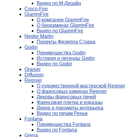
Видео по М-Дизайн
Croco-Fire
GlammFire
О компании GlammFire
О биокаминах GlammFire
Видео по GlammFire
Nestor Martin
Проекты Филиппа Старка
Godin
Преимущества Godin
История и легенды Godin
Видео по Godin
Oranier
Diffusion
Regnier
О художественной мастерской Regnier
О фаянсовых каминах Regnier
Декоры фаянсовых печей
Фаянсовая плитка и изразцы
Декор и предметы интерьера
Видео по печам Ренье
Fontana
Преимущества Fontana
Видео по Fontana
Grena