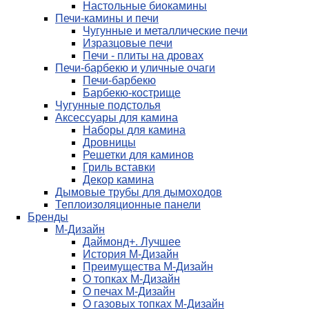
Настольные биокамины
Печи-камины и печи
Чугунные и металлические печи
Изразцовые печи
Печи - плиты на дровах
Печи-барбекю и уличные очаги
Печи-барбекю
Барбекю-кострище
Чугунные подстолья
Аксессуары для камина
Наборы для камина
Дровницы
Решетки для каминов
Гриль вставки
Декор камина
Дымовые трубы для дымоходов
Теплоизоляционные панели
Бренды
М-Дизайн
Даймонд+. Лучшее
История М-Дизайн
Преимущества М-Дизайн
О топках М-Дизайн
О печах М-Дизайн
О газовых топках М-Дизайн