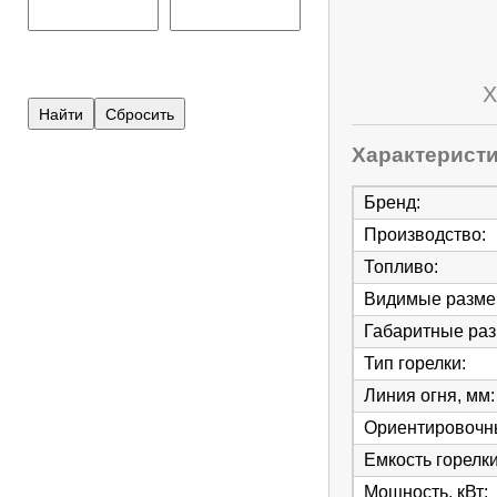
Х
Характерист
Бренд
:
Производство
:
Топливо
:
Видимые разме
Габаритные ра
Тип горелки
:
Линия огня, мм
:
Ориентировочны
Емкость горелки
Мощность, кВт
: