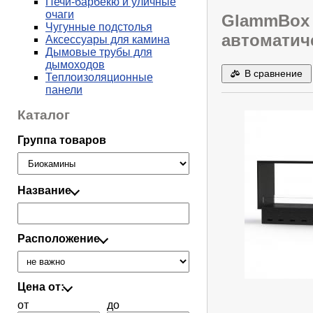
Печи-барбекю и уличные
очаги
GlammBox 
Чугунные подстолья
автоматич
Аксессуары для камина
Дымовые трубы для
дымоходов
В сравнение
Теплоизоляционные
панели
Каталог
Группа товаров
Название
Расположение
Цена от:
от
до