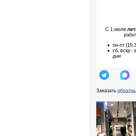
С 1 июля
лет
рабо
пн
-пт
(10.
сб, вскр 
дни
Заказать
обратны