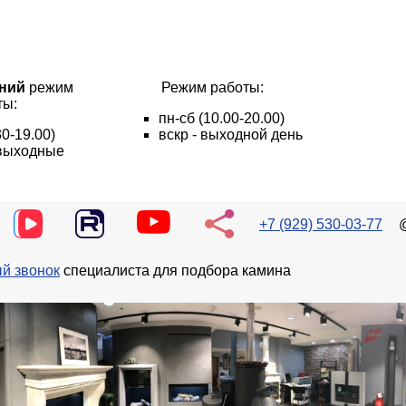
ний
режим
Режим работы:
ты:
пн
-сб
(10.00-20.00)
30-19.00)
вскр - выходной день
- выходные
+7 (929) 530-03-77
й звонок
специалиста для подбора камина