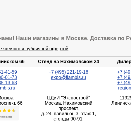
нами! Наши магазины в Москве. Доставка по Р
не являются публичной офертой
нинском 66
Стенд на Нахимовском 24
Дилер
61-41-59
+7 (495) 221-19-18
+7 (49
30-01-73
expo@flambis.ru
+7 (49
38-13-68
+7 (49
mbis.ru
regio
Москва,
ЦДиИ "Экспострой"
1192
оспект, 66
Москва, Нахимовский
Ленински
проспект,
д. 24, павильон 3, этаж 1,
стенды 90-91