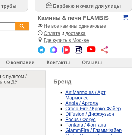
 трубы
Барбекю и очаги для улицы
Камины & печи FLAMBIS
Не все камины одинаковые
Оплата
и
доставка
Где купить в Москве
О компании
Контакты
Отзывы
 с пультом
/
Бренд
льтом ДУ
Art Marmoles / Арт
Мармолес
Artola / Артола
Croco-Fire / Кроко-Файер
Diffusion / Диффузьон
Focus / Фокус
Fontana / Фонтана
GlammFire / ГламмФайер