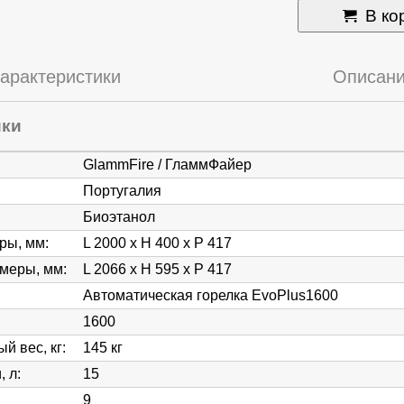
В ко
арактеристики
Описан
ики
GlammFire / ГламмФайер
Португалия
Биоэтанол
ры, мм
:
L 2000 x H 400 x P 417
змеры, мм
:
L 2066 x H 595 x P 417
Автоматическая горелка EvoPlus1600
1600
й вес, кг
:
145 кг
, л
:
15
9