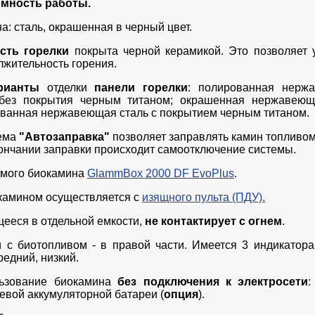
мность работы.
: сталь, окрашенная в черный цвет.
сть горелки
покрыта черной керамикой. Это позволяет 
лжительность горения.
рианты
отделки
панели горелки
: полированная нерж
без покрытия черным титаном; окрашенная нержавеюща
ованная нержавеющая сталь
с покрытием черным титаном
.
ема
"Автозаправка"
позволяет заправлять камин топливо
кончании заправки происходит самоотключение системы.
емого биокамина
GlammBox 2000 DF EvoPlus
.
камином осуществляется с
изящного пульта (ПДУ).
щееся в отдельной емкости,
не контактирует с огнем
.
и с биотопливом - в правой части. Имеется 3 индикатора
едний, низкий.
ьзование биокамина
без подключения к электросети
:
евой аккумуляторной батареи (
опция
).