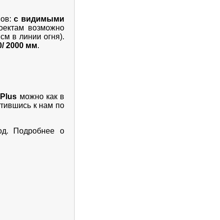
нов:
c видимыми
оектам возможно
м в линии огня).
00/ 2000 мм
.
oPlus
можно как в
атившись к нам по
од. Подробнее о