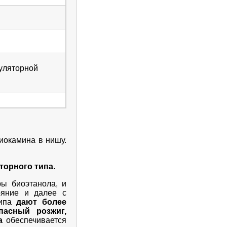
муляторной
иокамина в нишу.
торного типа.
ры биоэтанола, и
ояние и далее с
типа
дают более
пасный розжиг,
ва
обеспечивается