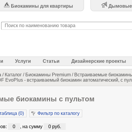
Биокамины для квартиры
Дымовые
ии
Услуги
Статьи
Дизайнерские проекты
а
/
Каталог
/
Биокамины Premium
/
Встраиваемые биокамины
F EvoPlus - встраиваемый биокамин автоматический, с пу
мые биокамины с пультом
таблица (
0
)
Фильтр по каталогу
ов:
0
, на сумму
0 руб.