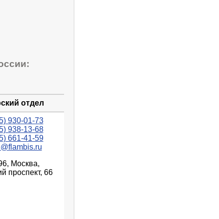
оссии:
ский отдел
5) 930-01-73
5) 938-13-68
5) 661-41-59
n@flambis.ru
96, Москва,
й проспект, 66