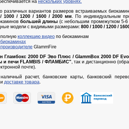
беспечивается на
нескольких уровнях.
о различных вариантов размеров встраиваемых биоками
 1000 / 1200 / 1600 / 2000 мм
. По индивидуальным пр
иокаминов
большей длины
(с небольшим промежутком 5-6 с
дные модели с видимыми размерами:
800 / 1000 / 1200 / 16
 полную
коллекцию видео
по биокаминам
 биокаминах
 производителе
GlammFire
н Гламбокс 2000 DF Эво Плюс / GlammBox 2000 DF Ev
ы и печи FLAMBIS / ФЛАМБИС"
, так и дистанционно (обр
ктронной почте).
наличный расчет, банковские карты, банковский перев
и
доставке товара
.