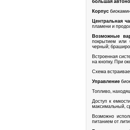
большая автоно
К
орпус
биокамина
Центральная ча
пламени и продо
Возможные ва
покрытием или 
черный; брашир
Встроенная сист
на кнопку. При о
Схема встраива
Управление
био
Топливо, находя
Доступ к емкост
максимальный, ср
Возможно испол
питанием от лити