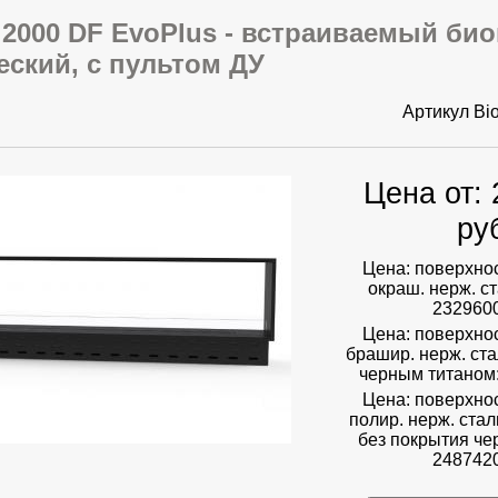
2000 DF EvoPlus - встраиваемый би
еский, с пультом ДУ
Артикул
Bi
Цена от:
ру
Цена: поверхнос
окраш. нерж. ст
2329600
Цена: поверхнос
брашир. нерж. ст
черным титаном:
Цена: поверхнос
полир. нерж. стал
без покрытия че
2487420