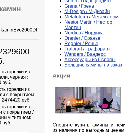
Godin / Годэн (Годин)
Grena / Грена
окамин
M-Design / М-Дизайн
Metaloterm / Металотерм
Nestor Martin / Нестор
Мартин
okaminEvo2000DF
Nordica / Нордика
Oranier / Оранье
Regnier / Ренье
Traforart / Трафорарт
 2329600
Wanders / Вандерс
б.
Аксессуары из Европы
Большие камины на заказ
ть горелки из
Акции
али, черная :
 руб.
ть горелки из
али с покрытием
 2474420 руб.
ть горелки из
и с покрытием /
рным титаном:
 руб.
Спешите купить камины и печи
из наличия по выгодным ценам!