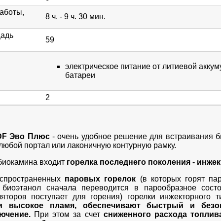
аботы,
8 ч. - 9 ч. 30 мин.
щадь
59
электрическое питание от литиевой акку
батареи
2
DF Эво Плюс
- очень удобное решение для встраивания б
любой портал или лаконичную контурную рамку.
биокамина входит
горелка последнего поколения - инжек
аспространенных
паровых горелок
(в которых горят па
 биоэтанол сначала переводится в парообразное сост
яторов поступает для горения) горелки инжекторного 
и высокое пламя, обеспечивают быстрый и безо
лючение.
При этом за счет
сниженного расхода топли