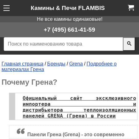
Камины & Печи FLAMBIS
Не все камины одинаковые!
+7 (495) 661-41-59
Главная страница
/
Бренды
/
Grena
/
Подробнее о
материалах Грена
Почему Грена?
Официальный сайт эксклюзивного
импортера и
дистрибьютора теплоизоляционных
панелей GRENA (Грена) в России
Панели Грена (Grena) - это современно