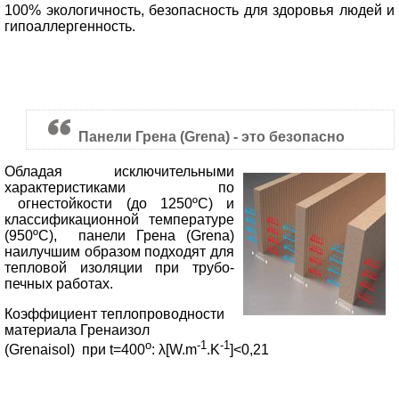
100% экологичность, безопасность для здоровья людей и
гипоаллергенность.
Панели Грена (Grena) - это безопасно
Обладая исключительными
характеристиками по
огнестойкости (до 1250ºС) и
классификационной температуре
(950ºС), панели Грена (Grena)
наилучшим образом подходят для
тепловой изоляции при трубо-
печных работах.
Коэффициент теплопроводности
материала Гренаизол
o
-1
-1
(Grenaisol) при t=400
: λ[W.m
.K
]<0,21