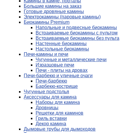
Камины в камне, порталы
Большие камины на заказ
Готовые дровяные камины
Электрокамины (паровые камины)
Биокамины Premium
Напольные и подвесные биокамины
Встраиваемые биокамины с пультом
Встраиваемые биокамины без пульта
Настенные биокамины
Настольные биокамины
Печи-камины и печи
Чугунные и металлические печи
Изразцовые печи
Печи - плиты на дровах
Печи-барбекю и уличные очаги
Печи-барбекю
Барбекю-кострище
Чугунные подстолья
Аксессуары для камина
Наборы для камина
Дровницы
Решетки для каминов
Гриль вставки
Декор камина
Дымовые трубы для дымоходов