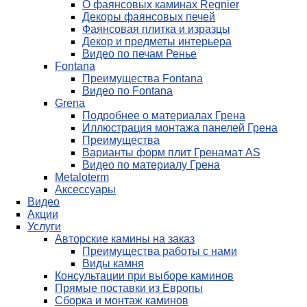
О фаянсовых каминах Regnier
Декоры фаянсовых печей
Фаянсовая плитка и изразцы
Декор и предметы интерьера
Видео по печам Ренье
Fontana
Преимущества Fontana
Видео по Fontana
Grena
Подробнее о материалах Грена
Иллюстрация монтажа панелей Грена
Преимущества
Варианты форм плит Гренамат AS
Видео по материалу Грена
Metaloterm
Аксессуары
Видео
Акции
Услуги
Авторские камины на заказ
Преимущества работы с нами
Виды камня
Консультации при выборе каминов
Прямые поставки из Европы
Сборка и монтаж каминов