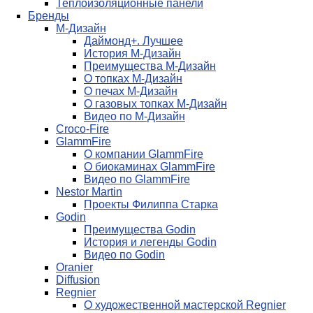
Теплоизоляционные панели
Бренды
М-Дизайн
Даймонд+. Лучшее
История М-Дизайн
Преимущества М-Дизайн
О топках М-Дизайн
О печах М-Дизайн
О газовых топках М-Дизайн
Видео по М-Дизайн
Croco-Fire
GlammFire
О компании GlammFire
О биокаминах GlammFire
Видео по GlammFire
Nestor Martin
Проекты Филиппа Старка
Godin
Преимущества Godin
История и легенды Godin
Видео по Godin
Oranier
Diffusion
Regnier
О художественной мастерской Regnier