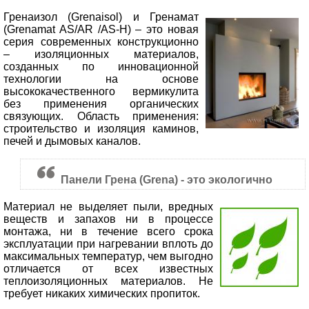
Гренаизол (Grenaisol) и Гренамат
(Grenamat AS/AR /AS-H) – это новая
серия современных конструкционно
– изоляционных материалов,
созданных по инновационной
технологии на основе
высококачественного вермикулита
без применения органических
связующих. Область применения:
строительство и изоляция каминов,
печей и дымовых каналов.
Панели Грена (Grena) - это экологично
Материал не выделяет пыли, вредных
веществ и запахов ни в процессе
монтажа, ни в течение всего срока
эксплуатации при нагревании вплоть до
максимальных температур, чем выгодно
отличается от всех известных
теплоизоляционных материалов. Не
требует никаких химических пропиток.