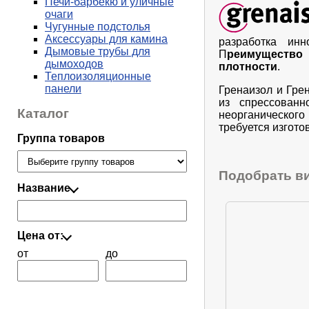
Печи-барбекю и уличные
очаги
Чугунные подстолья
Аксессуары для камина
разработка инн
Дымовые трубы для
П
реимущество
дымоходов
плотности
.
Теплоизоляционные
панели
Гренаизол и Гре
из спрессованн
Каталог
неорганическо
требуется изгото
Группа товаров
Подобрать ви
Название
Цена от:
от
до