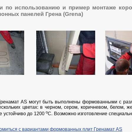
и по использованию и пример монтаже коро
онных панелей Грена (Grena)
 Гренамат AS могут быть выполнены формованными с раз
скольких цветах: в черном, сером, коричневом, белом, ж
о
е устойчиво до 1200
С. Возможно изготовление специал
омиться с вариантами формованных плит Гренамат AS