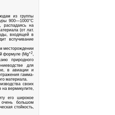
людам из группы
атуры 900—1000°C
, распадаясь на
териала (от лат.
оды, входящей в
дит вспучивание
ом месторождении
+2
ой формуле (Mg
,
азию природного
ениеводстве для
ве, в авиации и
отражения гамма-
ого материала.
оизводства своих
 на вермикулите,
иту его широкое
 очень большом
ческая стойкость,