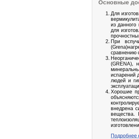
Основные до
Для изгото
вермикулит
из данного
для изгото
прочностны
При вспуч
(Grena)наг
сравнению с
Неорганиче
(GRENA), н
минеральн
испарений д
людей и ги
эксплуатаци
Хорошие пр
объясняютс
контролир
внедрена с
вещества.
теплоизоля
изготовлени
Подробнее 