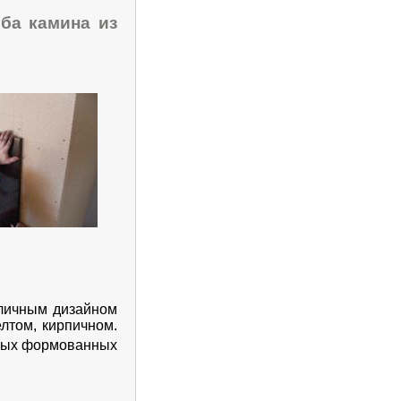
ба камина из
личным дизайном
елтом, кирпичном.
ьных формованных