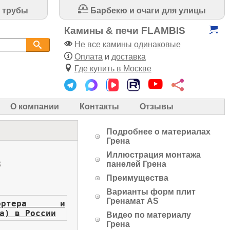
 трубы
Барбекю и очаги для улицы
Камины & печи FLAMBIS
Не все камины одинаковые
Оплата
и
доставка
Где купить в Москве
О компании
Контакты
Отзывы
Подробнее о материалах
Грена
Иллюстрация монтажа
з
панелей Грена
Преимущества
Варианты форм плит
Гренамат AS
портера и
а) в России
Видео по материалу
Грена