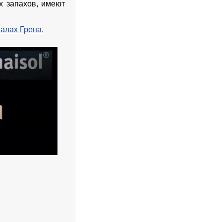
х запахов, имеют
алах Грена.