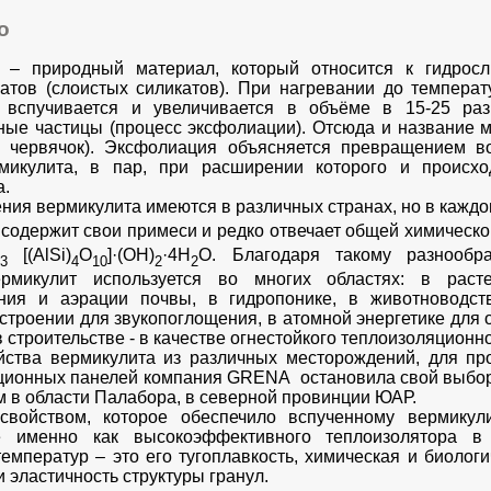
о
 – природный материал, который относится к гидрос
атов (слоистых силикатов). При нагревании до темпер
 вспучивается и увеличивается в объёме в 15-25 раз
ые частицы (процесс эксфолиации). Отсюда и название ма
-
червячок). Эксфолиация объясняется превращением в
микулита, в пар, при расширении которого и происхо
а.
ния вермикулита имеются в различных странах, но в кажд
 содержит свои примеси и редко отвечает общей химическ
)
[(AlSi)
O
]·(OH)
·4H
O. Благодаря такому разнообр
3
4
10
2
2
ермикулит используется во многих областях: в раст
ния и аэрации почвы, в гидропонике, в животноводст
троении для звукопоглощения, в атомной энергетике для 
в строительстве - в качестве огнестойкого теплоизоляционн
йства вермикулита из различных месторождений, для пр
ционных панелей компания GRENA остановила свой выбор
 в области Палабора, в северной провинции ЮАР.
войством, которое обеспечило вспученному вермикул
е именно как высокоэффективного теплоизолятора в
емператур – это его тугоплавкость, химическая и биологи
и эластичность структуры гранул.