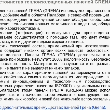
стоинства теплоизоляционных панелей GRENA
вления панелей ГРЕНА (GRENA) используется правильно 
а, добываемый в области Палабора, в северной провинции
 месторождения в наилучшей степени обладает свойства
вления теплоизоляционных материалов в виде плит, обл
ми характеристиками.
ивании (эксфолиации) вермикулита для производств
ревание осуществляется с помощью газа, что дает лучш
 мазутом и другими видами жидкого топлива.
ский связующий состав, применяемый при изготовлени
е содержит никаких органических веществ, асбестовых
ых волокон. Панели ГРЕНА (GRENA) долговечны и н
аже при обжиге. Результат: 100% экологичность, безопасн
поаллергенность. Материал не разрушается и не разлаг
и, не пылит и не выделяет никаких запахов.
очностные характеристики панелей из вермикулита от
я свойствами самого вермикулита из месторождения в
уемым инновационным и технологичным производств
истема управления качества ISO9001) и уникальным сос
 Благодаря этому панели ГРЕНА (GRENA) можно испол
ции, так и в качестве строительного и конструкционно
я каминных коробов и печей без каких-либо вспомогательн
о дополнительных преимуществах панелей Грена (Grena).