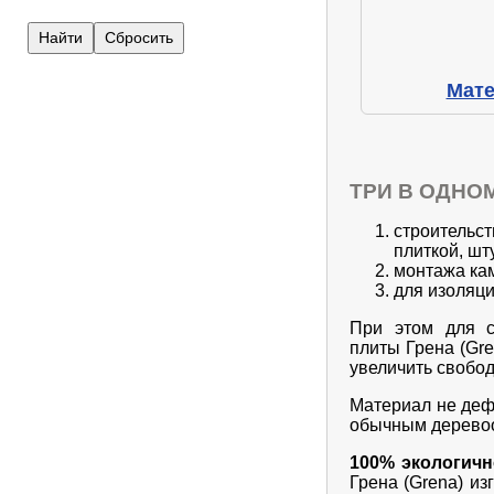
Мате
ТРИ В ОДНОМ
строитель
плиткой, шту
монтажа ка
для изоляци
При этом для с
плиты Грена (Gr
увеличить свобод
Материал не деф
обычным дерево
100% экологичн
Грена (Grena) и