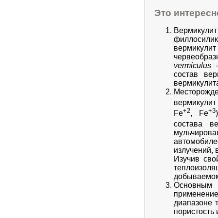
Это интересн
Вермикулит
филлосилик
вермикулит
червеобразн
vermiculus 
состав вер
вермикулит
Месторожде
вермикулит
+2
+3
Fe
, Fe
состава в
мульчирова
автомобилес
излучений, 
Изучив сво
теплоизоля
добываемом
Основным с
применени
диапазоне т
пористость 