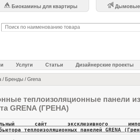
Биокамины для квартиры
Дымовые
ии
Услуги
Статьи
Дизайнерские проекты
а
/
Бренды
/
Grena
нные теплоизоляционные панели и
та GRENA (ГРЕНА)
иальный сайт эксклюзивного им
бьютора теплоизоляционных панелей GRENA (Грен