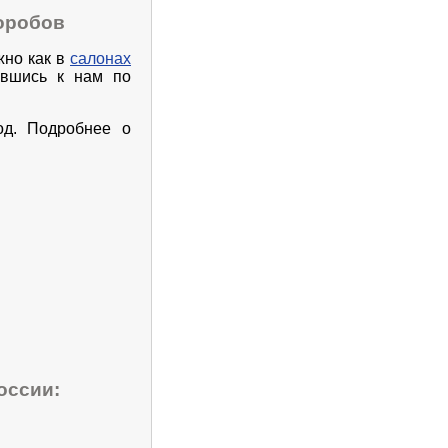
коробов
но как в
салонах
ившись к нам по
од. Подробнее о
оссии: