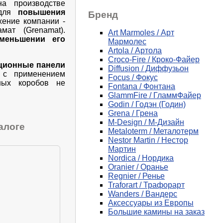
а производстве
 для
повышения
Бренд
ение компании -
мат (Grenamat).
Art Marmoles / Арт
меньшении его
Мармолес
Artola / Артола
Croco-Fire / Кроко-Файер
ционные панели
Diffusion / Диффузьон
) с применением
Focus / Фокус
ных коробов не
Fontana / Фонтана
GlammFire / ГламмФайер
Godin / Годэн (Годин)
Grena / Грена
M-Design / М-Дизайн
алоге
Metaloterm / Металотерм
Nestor Martin / Нестор
Мартин
Nordica / Нордика
Oranier / Оранье
Regnier / Ренье
Traforart / Трафорарт
Wanders / Вандерс
Аксессуары из Европы
Большие камины на заказ