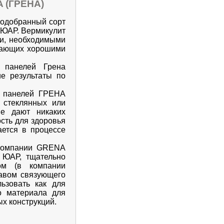
 (ГРЕНА)
подобранный сорт
 ЮАР. Вермикулит
ми, необходимыми
адающих хорошими
а панелей Грена
ие результаты по
и панелей ГРЕНА
, стеклянных или
е дают никаких
ость для здоровья
ается в процессе
 компании GRENA
 ЮАР, тщательно
ом (в компании
тавом связующего
ьзовать как для
го материала для
ых конструкций.