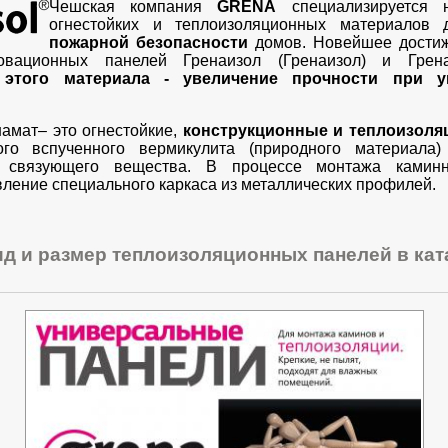
Чешская компания
GRENA
специализируется н
огнестойких и теплоизоляционных материалов
пожарной безопасности
домов. Новейшее достиж
овационных панелей Гренаизол (Гренаизол) и Грена
 этого материала - увеличение прочности при у
намат– это огнестойкие,
конструкционные и теплоизоля
ого вспученного вермикулита (природного материала
го связующего вещества. В процессе монтажа камин
вление специального каркаса из металлических профилей.
д и размер теплоизоляционных панелей в кат