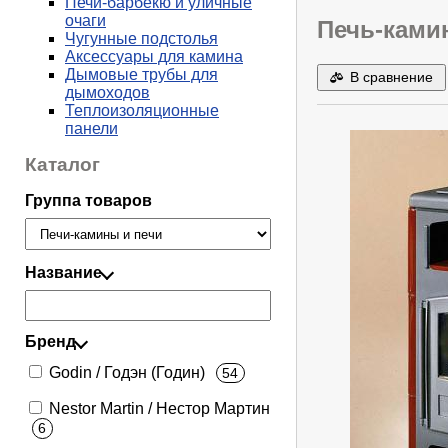
Печи-барбекю и уличные
очаги
Печь-камин
Чугунные подстолья
Аксессуары для камина
Дымовые трубы для
В сравнение
дымоходов
Теплоизоляционные
панели
Каталог
Группа товаров
Название
Бренд
Godin / Годэн (Годин)
54
Nestor Martin / Нестор Мартин
6