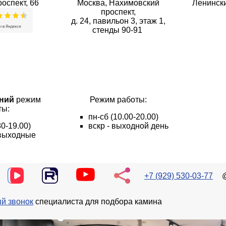
оспект, 66
Москва, Нахимовский
Ленински
проспект,
д. 24, павильон 3, этаж 1,
стенды 90-91
ний
режим
Режим работы:
ты:
пн
-сб
(10.00-20.00)
30-19.00)
вскр - выходной день
- выходные
+7 (929) 530-03-77
й звонок
специалиста для подбора камина