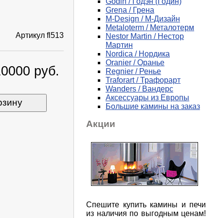
Godin / Годэн (Годин)
Grena / Грена
M-Design / М-Дизайн
Metaloterm / Металотерм
Артикул
fl513
Nestor Martin / Нестор
Мартин
Nordica / Нордика
Oranier / Оранье
10000 руб.
Regnier / Ренье
Traforart / Трафорарт
Wanders / Вандерс
Аксессуары из Европы
рзину
Большие камины на заказ
Акции
Спешите купить камины и печи
из наличия по выгодным ценам!