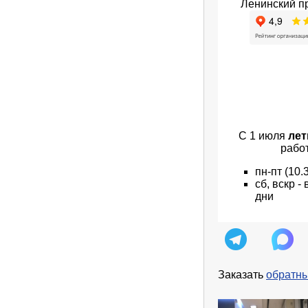
Ленинский пр
С 1 июля
лет
рабо
пн
-пт
(10.
сб, вскр 
дни
Заказать
обратны