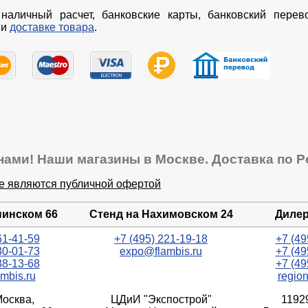
наличный расчет, банковские карты, банковский перев
и
доставке товара
.
нами! Наши магазины в Москве. Доставка по Р
не являются публичной офертой
нинском 66
Стенд на Нахимовском 24
Дилер
61-41-59
+7 (495) 221-19-18
+7 (49
30-01-73
expo@flambis.ru
+7 (49
38-13-68
+7 (49
mbis.ru
regio
Москва,
ЦДиИ "Экспострой"
1192