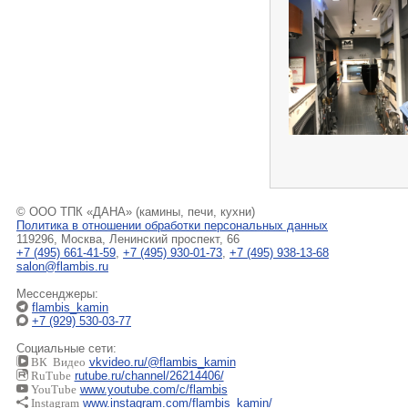
© ООО ТПК «ДАНА» (камины, печи, кухни)
Политика в отношении обработки персональных данных
119296, Москва, Ленинский проспект, 66
+7 (495) 661-41-59
,
+7 (495) 930-01-73
,
+7 (495) 938-13-68
salon@flambis.ru
Мессенджеры:
flambis_kamin
+7 (929) 530-03-77
Социальные сети:
ВК Видео
vkvideo.ru/@flambis_kamin
RuTube
rutube.ru/channel/26214406/
YouTube
www.youtube.com/c/flambis
Instagram
www.instagram.com/flambis_kamin/