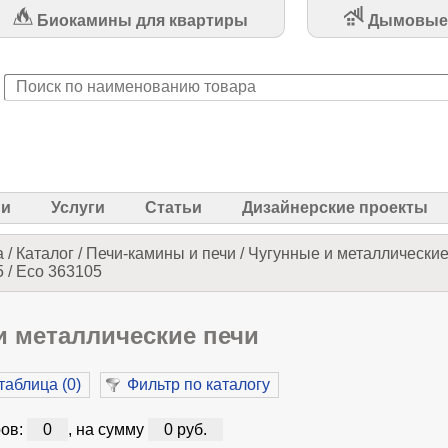
Биокамины для квартиры
Дымовые
ии
Услуги
Статьи
Дизайнерские проекты
а
/
Каталог
/
Печи-камины и печи
/
Чугунные и металлические
 / Eco 363105
и металлические печи
таблица (
0
)
Фильтр по каталогу
ов:
0
, на сумму
0 руб.