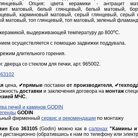
лянцевый. Опция: цвета керамики - антрацит мат
квит матовый, белый глянцевый, белый матовый, бо
нцевый, карминовый матовый, серый глянцевый, серый 
ый матовый, топ глянцевый, топ матовый, зеленый фламан
о
окерамикой, выдерживающей температуру до 800
С.
нием осуществляется с помощью задвижки поддувала.
режим длительного горения.
 дверца со стеклом для печки, арт. 965002.
363102
ая
цена,
✔прямые
поставки
от производителя, ✔техподд
ожность
доставки
и заключения договора на
монтаж
спец
нзией МЧС
.
ва печей и каминов GODIN
легенды
GODIN
льный фирменный
сервис и рекомендации
по монтажу
мин Eco 363105
(Godin) можно как в
салонах
"Камины и
к и дистанционно (обратившись к нам по телефону или электр