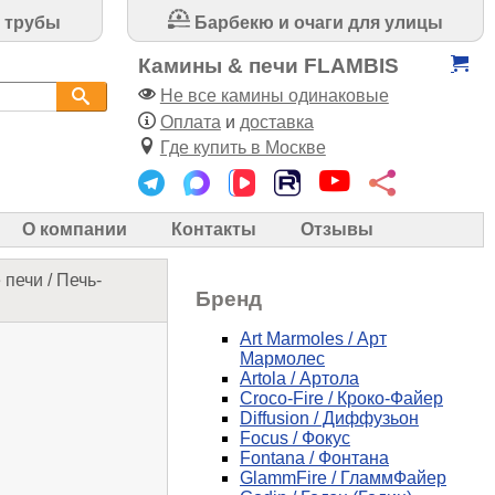
 трубы
Барбекю и очаги для улицы
Камины & печи FLAMBIS
Не все камины одинаковые
Оплата
и
доставка
Где купить в Москве
О компании
Контакты
Отзывы
 печи
/
Печь-
Бренд
Art Marmoles / Арт
Мармолес
Artola / Артола
Croco-Fire / Кроко-Файер
Diffusion / Диффузьон
Focus / Фокус
Fontana / Фонтана
GlammFire / ГламмФайер