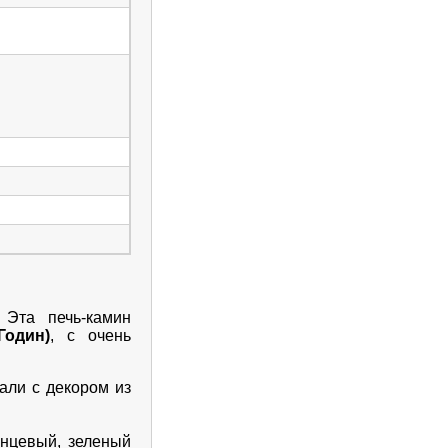
 Эта печь-камин
Годин)
, с очень
тали с декором из
янцевый, зеленый