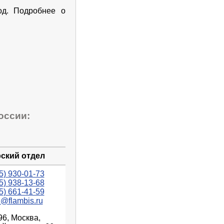
од. Подробнее о
оссии:
ский отдел
5) 930-01-73
5) 938-13-68
5) 661-41-59
n@flambis.ru
96, Москва,