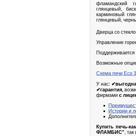
фламандский г
глянцевый, бис
карминовый гля
глянцевый, черн
Дверца со стекл
Управление горе
Поддерживается 
Возможные опции:
Схема печи Eco 
У нас:
✔выгодн
✔гарантия,
возм
фирмами
с лице
Преимущест
Истории и 
Дополните
Купить печь-ка
ФЛАМБИС"
, та