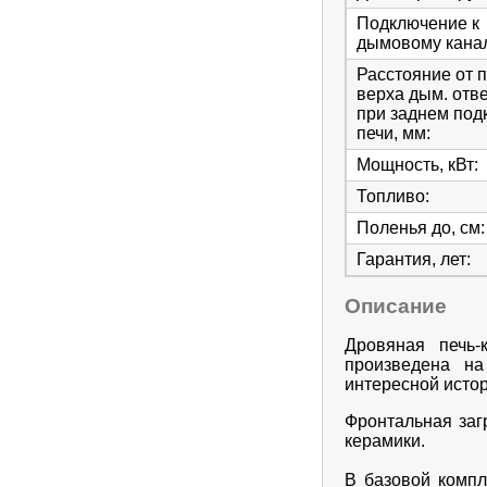
Подключение к
дымовому кана
Расстояние от 
верха дым. отв
при заднем под
печи, мм
:
Мощность, кВт
:
Топливо
:
Поленья до, см
:
Гарантия, лет
:
Описание
Дровяная печь
произведена н
интересной исто
Фронтальная загр
керамики.
В базовой компл