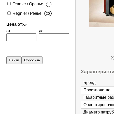
Oranier / Оранье
9
Regnier / Ренье
20
Цена от:
от
до
Х
Характерист
Бренд
:
Производство
:
Габаритные ра
Ориентировочны
Диаметр патруб