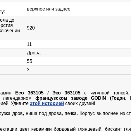
верхнее или заднее
лу
:
пола до
ерстия
920
ключении
11
Дрова
55
3
-камин
Eco 363105 / Эко 363105
с чугунной топкой.
а легендарном
французском заводе GODIN (Годэн, 
рией. Удивите
этой историей
своих друзей!
узка дров, ниша под дрова, печка. Корпус выполнен из с
ектации цвет керамики бордовый глянцевый, бисквит гл