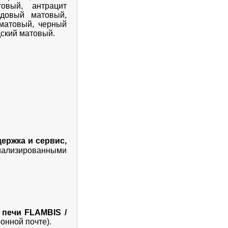
овый, антрацит
рдовый матовый,
матовый, черный
дский матовый.
ержка и сервис,
иализированными
 печи FLAMBIS /
онной почте).