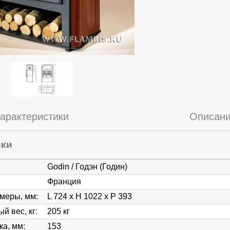
арактеристики
Описан
ики
Godin / Годэн (Годин)
Франция
змеры, мм
:
L 724 x H 1022 x P 393
й вес, кг
:
205 кг
ка, мм
:
153