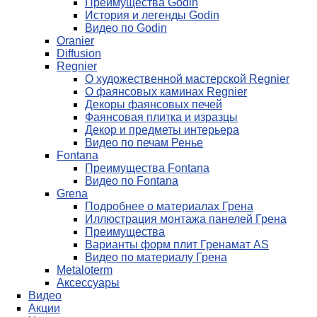
Преимущества Godin
История и легенды Godin
Видео по Godin
Oranier
Diffusion
Regnier
О художественной мастерской Regnier
О фаянсовых каминах Regnier
Декоры фаянсовых печей
Фаянсовая плитка и изразцы
Декор и предметы интерьера
Видео по печам Ренье
Fontana
Преимущества Fontana
Видео по Fontana
Grena
Подробнее о материалах Грена
Иллюстрация монтажа панелей Грена
Преимущества
Варианты форм плит Гренамат AS
Видео по материалу Грена
Metaloterm
Аксессуары
Видео
Акции