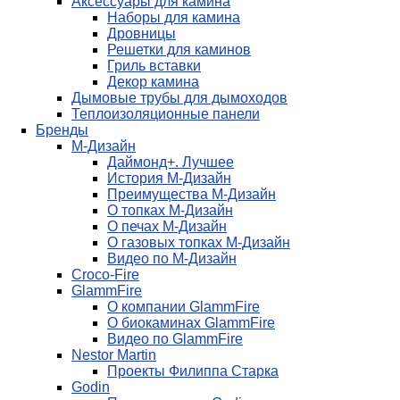
Аксессуары для камина
Наборы для камина
Дровницы
Решетки для каминов
Гриль вставки
Декор камина
Дымовые трубы для дымоходов
Теплоизоляционные панели
Бренды
М-Дизайн
Даймонд+. Лучшее
История М-Дизайн
Преимущества М-Дизайн
О топках М-Дизайн
О печах М-Дизайн
О газовых топках М-Дизайн
Видео по М-Дизайн
Croco-Fire
GlammFire
О компании GlammFire
О биокаминах GlammFire
Видео по GlammFire
Nestor Martin
Проекты Филиппа Старка
Godin