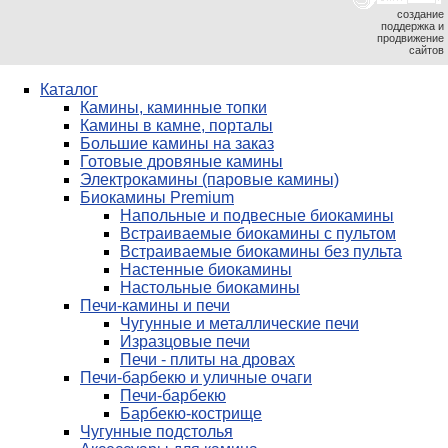
создание
поддержка и
продвижение
сайтов
Каталог
Камины, каминные топки
Камины в камне, порталы
Большие камины на заказ
Готовые дровяные камины
Электрокамины (паровые камины)
Биокамины Premium
Напольные и подвесные биокамины
Встраиваемые биокамины с пультом
Встраиваемые биокамины без пульта
Настенные биокамины
Настольные биокамины
Печи-камины и печи
Чугунные и металлические печи
Изразцовые печи
Печи - плиты на дровах
Печи-барбекю и уличные очаги
Печи-барбекю
Барбекю-кострище
Чугунные подстолья