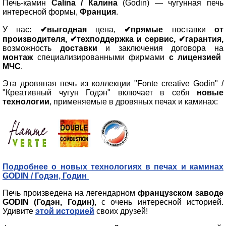
Печь-камин
Calina / Калина
(Godin)
—
чугунная печь
интересной формы,
Франция
.
У нас:
✔выгодная
цена,
✔прямые
поставки
от
производителя, ✔техподдержка и сервис, ✔гарантия,
возможность
доставки
и заключения договора на
монтаж
специализированными фирмами
с лицензией
МЧС
.
Эта дровяная печь из коллекции "Fonte creative Godin" /
"Креативный чугун Годэн" включает в себя
новые
технологии
, применяемые в дровяных печах и каминах:
Подробнее о новых технологиях в печах и каминах
GODIN / Годэн, Годин
Печь произведена на легендарном
французском заводе
GODIN (Годэн, Годин)
, с очень интересной историей.
Удивите
этой историей
своих друзей!