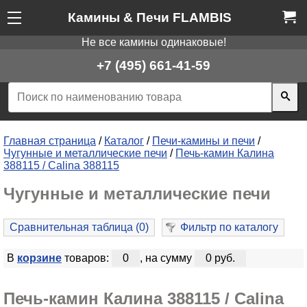
Камины & Печи FLAMBIS
Не все камины одинаковые!
+7 (495) 661-41-59
Главная страница
/
Каталог
/
Печи-камины и печи
/
Чугунные и металлические печи
/
Печь-камин Калина
388115 / Calina 388115
Чугунные и металлические печи
Сравнительная таблица (
0
)
Фильтр по каталогу
В
корзине
товаров:
0
, на сумму
0 руб.
Печь-камин Калина 388115 / Calina