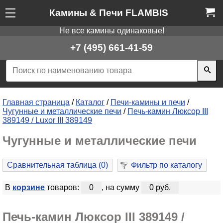
Камины & Печи FLAMBIS
Не все камины одинаковые!
+7 (495) 661-41-59
Главная страница
/
Каталог
/
Печи-камины и печи
/
Чугунные и металлические печи
/
Печь-камин Люксор III
389149 / Luxor III 389149
Чугунные и металлические печи
Сравнительная таблица (
0
)
Фильтр по каталогу
В
корзине
товаров:
0
, на сумму
0 руб.
Печь-камин Люксор III 389149 /