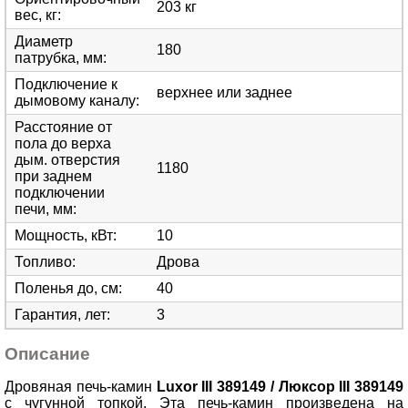
203 кг
вес, кг
:
Диаметр
180
патрубка, мм
:
Подключение к
верхнее или заднее
дымовому каналу
:
Расстояние от
пола до верха
дым. отверстия
1180
при заднем
подключении
печи, мм
:
Мощность, кВт
:
10
Топливо
:
Дрова
Поленья до, см
:
40
Гарантия, лет
:
3
Описание
Дровяная печь-камин
Luxor III 389149 / Люксор III 389149
с чугунной топкой. Эта печь-камин произведена на