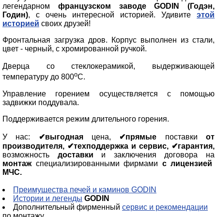
легендарном
французском заводе GODIN (Годэн,
Годин)
, с очень интересной историей. Удивите
этой
историей
своих друзей!
Фронтальная загрузка дров. Корпус выполнен из стали,
цвет - черный, с хромированной ручкой.
Дверца со стеклокерамикой, выдерживающей
о
температуру до 800
С.
Управление горением осуществляется с помощью
задвижки поддувала.
Поддерживается режим длительного горения.
У нас:
✔выгодная
цена,
✔прямые
поставки
от
производителя, ✔техподдержка и сервис, ✔гарантия,
возможность
доставки
и заключения договора на
монтаж
специализированными фирмами
с лицензией
МЧС.
Преимущества печей и каминов GODIN
Истории и легенды
GODIN
Дополнительный фирменный
сервис и рекомендации
по монтажу