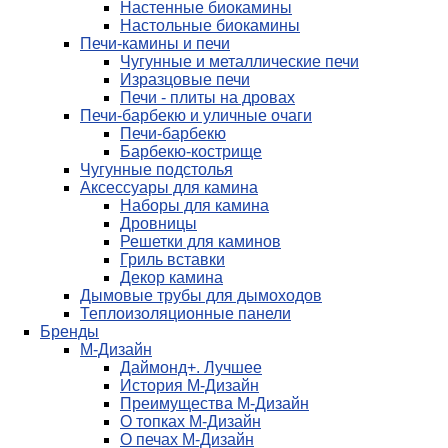
Настенные биокамины
Настольные биокамины
Печи-камины и печи
Чугунные и металлические печи
Изразцовые печи
Печи - плиты на дровах
Печи-барбекю и уличные очаги
Печи-барбекю
Барбекю-кострище
Чугунные подстолья
Аксессуары для камина
Наборы для камина
Дровницы
Решетки для каминов
Гриль вставки
Декор камина
Дымовые трубы для дымоходов
Теплоизоляционные панели
Бренды
М-Дизайн
Даймонд+. Лучшее
История М-Дизайн
Преимущества М-Дизайн
О топках М-Дизайн
О печах М-Дизайн