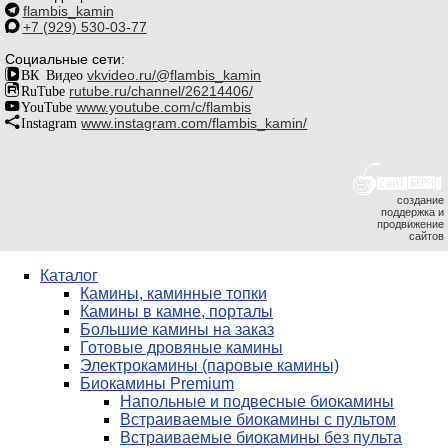
flambis_kamin
+7 (929) 530-03-77
Социальные сети:
ВК Видео
vkvideo.ru/@flambis_kamin
RuTube
rutube.ru/channel/26214406/
YouTube
www.youtube.com/c/flambis
Instagram
www.instagram.com/flambis_kamin/
создание
поддержка и
продвижение
сайтов
Каталог
Камины, каминные топки
Камины в камне, порталы
Большие камины на заказ
Готовые дровяные камины
Электрокамины (паровые камины)
Биокамины Premium
Напольные и подвесные биокамины
Встраиваемые биокамины с пультом
Встраиваемые биокамины без пульта