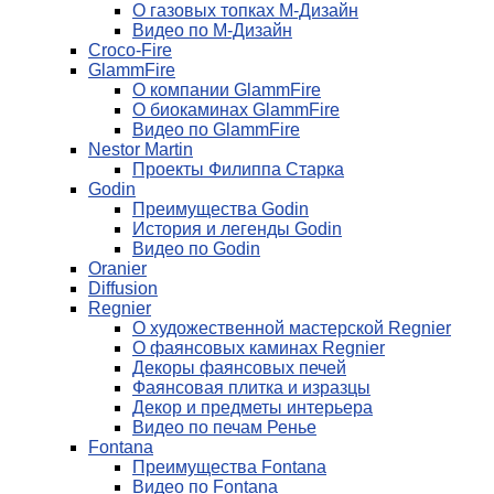
О газовых топках М-Дизайн
Видео по М-Дизайн
Croco-Fire
GlammFire
О компании GlammFire
О биокаминах GlammFire
Видео по GlammFire
Nestor Martin
Проекты Филиппа Старка
Godin
Преимущества Godin
История и легенды Godin
Видео по Godin
Oranier
Diffusion
Regnier
О художественной мастерской Regnier
О фаянсовых каминах Regnier
Декоры фаянсовых печей
Фаянсовая плитка и изразцы
Декор и предметы интерьера
Видео по печам Ренье
Fontana
Преимущества Fontana
Видео по Fontana