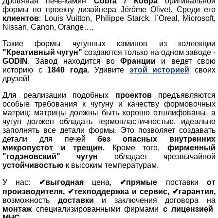
Дровяная печь-камин
Cobra / Кобра
оригинальной
формы по проекту дизайнера Jérôme Olivet. Среди его
клиентов
: Louis Vuitton, Philippe Starck, l`Oreal, Microsoft,
Nissan, Canon, Orange….
Такие формы чугунных каминов из коллекции
"Креативный чугун"
создаются только на одном заводе -
GODIN
. Завод находится во
Франции
и ведет свою
историю с
1840 года
. Удивите
этой историей
своих
друзей!
Для реализации подобных
проектов
предъявляются
особые требования к чугуну и качеству формовочных
матриц: матрицы должны быть хорошо отшлифованы, а
чугун должен обладать термопластичностью, идеально
заполнять все детали формы. Это позволяет создавать
детали для печей
без опасных внутренних
микропустот и трещин.
Кроме того,
фирменный
"годэновский" чугун
обладает чрезвычайной
устойчивостью
к высоким температурам.
У нас:
✔выгодная
цена,
✔прямые
поставки
от
производителя, ✔техподдержка и сервис, ✔гарантия,
возможность
доставки
и заключения договора на
монтаж
специализированными фирмами
с лицензией
МЧС
.