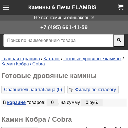
Камины & Печи FLAMBIS
Не все камины одинаковые!
+7 (495) 661-41-59
Главная страница
/
Каталог
/
Готовые дровяные камины
/
Камин Кобра / Cobra
Готовые дровяные камины
Сравнительная таблица (
0
)
Фильтр по каталогу
В
корзине
товаров:
0
, на сумму
0 руб.
Камин Кобра / Cobra