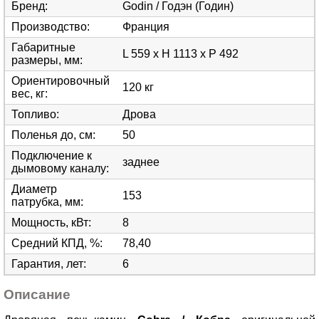
Бренд
:
Godin / Годэн (Годин)
Производство
:
Франция
Габаритные
L 559 x H 1113 x P 492
размеры, мм
:
Ориентировочный
120 кг
вес, кг
:
Топливо
:
Дрова
Поленья до, см
:
50
Подключение к
заднее
дымовому каналу
:
Диаметр
153
патрубка, мм
:
Мощность, кВт
:
8
Средний КПД, %
:
78,40
Гарантия, лет
:
6
Описание