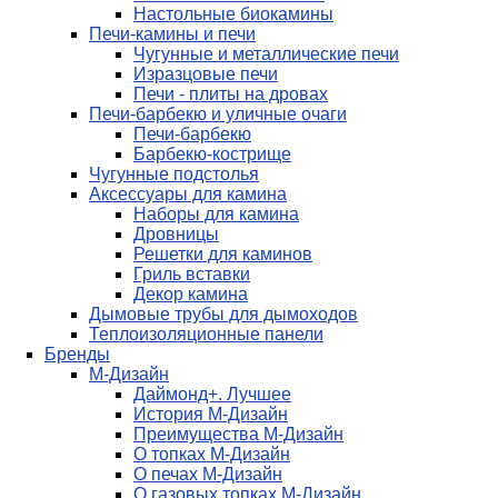
Настольные биокамины
Печи-камины и печи
Чугунные и металлические печи
Изразцовые печи
Печи - плиты на дровах
Печи-барбекю и уличные очаги
Печи-барбекю
Барбекю-кострище
Чугунные подстолья
Аксессуары для камина
Наборы для камина
Дровницы
Решетки для каминов
Гриль вставки
Декор камина
Дымовые трубы для дымоходов
Теплоизоляционные панели
Бренды
М-Дизайн
Даймонд+. Лучшее
История М-Дизайн
Преимущества М-Дизайн
О топках М-Дизайн
О печах М-Дизайн
О газовых топках М-Дизайн