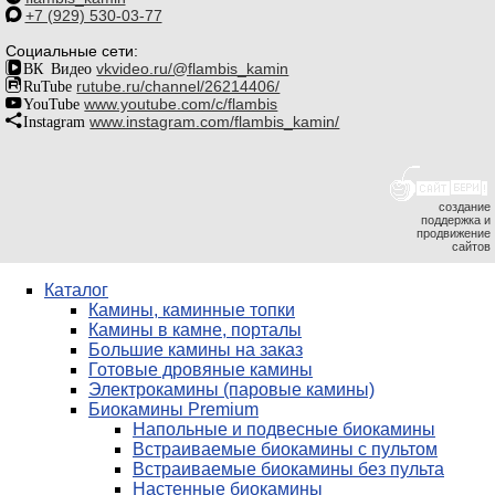
+7 (929) 530-03-77
Социальные сети:
ВК Видео
vkvideo.ru/@flambis_kamin
RuTube
rutube.ru/channel/26214406/
YouTube
www.youtube.com/c/flambis
Instagram
www.instagram.com/flambis_kamin/
создание
поддержка и
продвижение
сайтов
Каталог
Камины, каминные топки
Камины в камне, порталы
Большие камины на заказ
Готовые дровяные камины
Электрокамины (паровые камины)
Биокамины Premium
Напольные и подвесные биокамины
Встраиваемые биокамины с пультом
Встраиваемые биокамины без пульта
Настенные биокамины