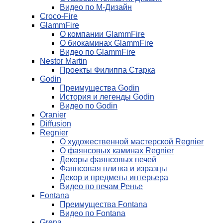
Видео по М-Дизайн
Croco-Fire
GlammFire
О компании GlammFire
О биокаминах GlammFire
Видео по GlammFire
Nestor Martin
Проекты Филиппа Старка
Godin
Преимущества Godin
История и легенды Godin
Видео по Godin
Oranier
Diffusion
Regnier
О художественной мастерской Regnier
О фаянсовых каминах Regnier
Декоры фаянсовых печей
Фаянсовая плитка и изразцы
Декор и предметы интерьера
Видео по печам Ренье
Fontana
Преимущества Fontana
Видео по Fontana
Grena