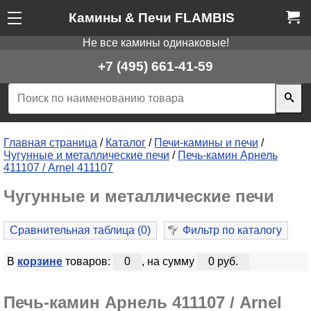
Камины & Печи FLAMBIS
Не все камины одинаковые!
+7 (495) 661-41-59
Главная страница
/
Каталог
/
Печи-камины и печи
/
Чугунные и металлические печи
/
Печь-камин Арнель
411107 / Arnel 411107
Чугунные и металлические печи
Сравнительная таблица (
0
)
Фильтр по каталогу
В
корзине
товаров:
0
, на сумму
0 руб.
Печь-камин Арнель 411107 / Arnel