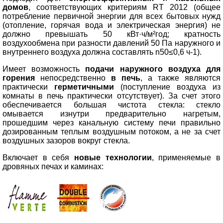
домов
, соответствующих критериям RT 2012 (общее
потребление первичной энергии для всех бытовых нужд
(отопление, горячая вода и электрическая энергия) не
должно превышать 50 кВт·ч/м²год; кратность
воздухообмена при разности давлений 50 Па наружного и
внутреннего воздуха должна составлять n50≤0,6 ч-1).
Имеет возможность
подачи наружного воздуха для
горения
непосредственно
в печь
, а также являются
практически
герметичными
(поступление воздуха из
комнаты в печь практически отсутствует). За счет этого
обеспечивается большая чистота стекла: стекло
омывается изнутри предварительно нагретым,
прошедшим через канальную систему печи правильно
дозированным теплым воздушным потоком, а не за счет
воздушных зазоров вокруг стекла.
Включает в себя
новые технологии
, применяемые в
дровяных печах и каминах: