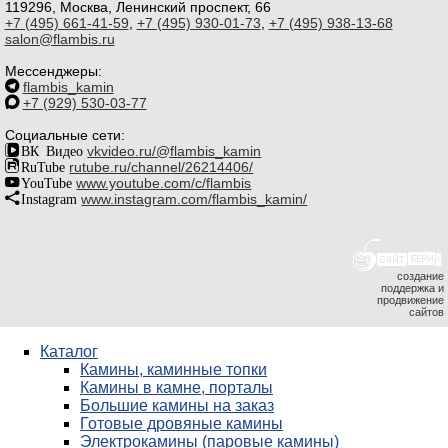
119296, Москва, Ленинский проспект, 66
+7 (495) 661-41-59
,
+7 (495) 930-01-73
,
+7 (495) 938-13-68
salon@flambis.ru
Мессенджеры:
flambis_kamin
+7 (929) 530-03-77
Социальные сети:
ВК Видео
vkvideo.ru/@flambis_kamin
RuTube
rutube.ru/channel/26214406/
YouTube
www.youtube.com/c/flambis
Instagram
www.instagram.com/flambis_kamin/
создание
поддержка и
продвижение
сайтов
Каталог
Камины, каминные топки
Камины в камне, порталы
Большие камины на заказ
Готовые дровяные камины
Электрокамины (паровые камины)