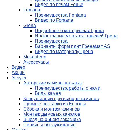
Видео по печам Ренье
Fontana
Преимущества Fontana
Видео по Fontana
Grena
Подробнее о материалах Грена
Иллюстрация монтажа панелей Грена
Преимущества
Варианты форм плит Гренамат AS
Видео по материалу Грена
Metaloterm
Аксессуары
Видео
Акции
Услуги
Авторские камины на заказ
Преимущества работы с нами
Виды камня
Консультации при выборе каминов
Прямые поставки из Европы
Сборка и монтаж каминов
Монтаж дымовых каналов
Выезд на объект заказчика
Сервис и обслуживание
Статьи