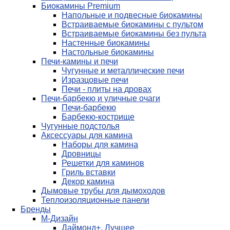
Биокамины Premium
Напольные и подвесные биокамины
Встраиваемые биокамины с пультом
Встраиваемые биокамины без пульта
Настенные биокамины
Настольные биокамины
Печи-камины и печи
Чугунные и металлические печи
Изразцовые печи
Печи - плиты на дровах
Печи-барбекю и уличные очаги
Печи-барбекю
Барбекю-кострище
Чугунные подстолья
Аксессуары для камина
Наборы для камина
Дровницы
Решетки для каминов
Гриль вставки
Декор камина
Дымовые трубы для дымоходов
Теплоизоляционные панели
Бренды
М-Дизайн
Даймонд+. Лучшее