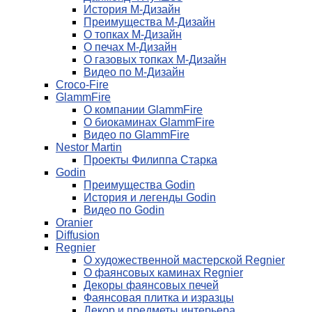
История М-Дизайн
Преимущества М-Дизайн
О топках М-Дизайн
О печах М-Дизайн
О газовых топках М-Дизайн
Видео по М-Дизайн
Croco-Fire
GlammFire
О компании GlammFire
О биокаминах GlammFire
Видео по GlammFire
Nestor Martin
Проекты Филиппа Старка
Godin
Преимущества Godin
История и легенды Godin
Видео по Godin
Oranier
Diffusion
Regnier
О художественной мастерской Regnier
О фаянсовых каминах Regnier
Декоры фаянсовых печей
Фаянсовая плитка и изразцы
Декор и предметы интерьера