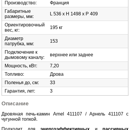
Производство
:
Франция
Габаритные
L 536 x H 1498 x P 409
размеры, мм
:
Ориентировочный
195 кг
вес, кг
:
Диаметр
153
патрубка, мм
:
Подключение к
верхнее или заднее
дымовому каналу
:
Мощность, кВт
:
7,20
Топливо
:
Дрова
Поленья до, см
:
33
Гарантия, лет
:
3
Описание
Дровяная печь-камин Arnel 411107 / Арнель 411107 с
чугунной топкой.
Подходит для
энергоэффективных
и
пассивных