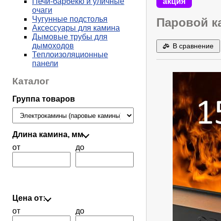
акция
Печи-барбекю и уличные
очаги
Чугунные подстолья
Паровой к
Аксессуары для камина
Дымовые трубы для
дымоходов
В сравнение
Теплоизоляционные
панели
Каталог
Группа товаров
Длина камина, мм
от
до
Цена от:
от
до