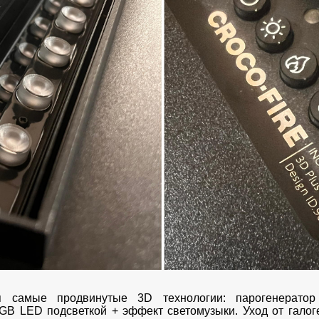
я самые продвинутые
3D технологии
:
парогенерато
B LED подсветкой + эффект светомузыки. Уход от галог