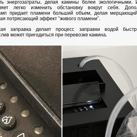
ить энергозатраты, делая камины более экологичными. 
ляет легко изменить обстановку вокруг себя. Допо
амп придает пламени больший объем, делая мерцающий
вая потрясающий эффект "живого пламени".
кая заправка делает процесс заправки водой быст
лив может пригодиться при перевозке камина.