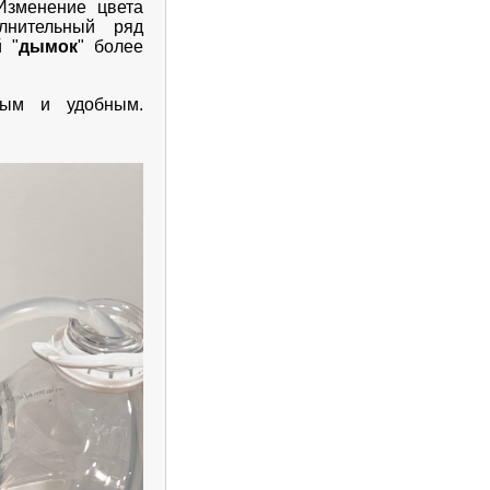
Изменение цвета
лнительный ряд
 "
дымок
" более
рым и удобным.