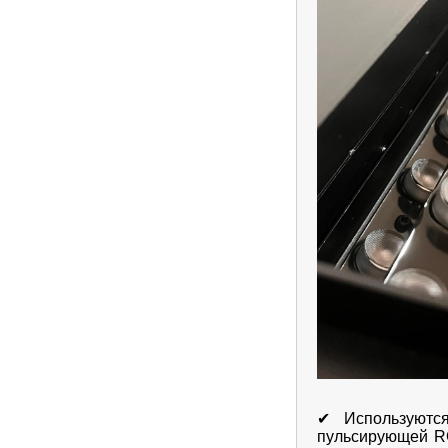
✔
Используютс
пульсирующей RG