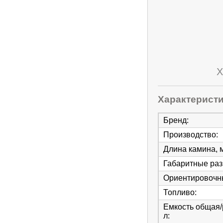
Х
Характерист
Бренд
:
Производство
:
Длина камина, 
Габаритные ра
Ориентировочны
Топливо
:
Емкость общая/
л
: