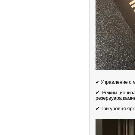
✔ Управление с м
✔ Режим иониза
резервуара ками
✔ Три уровня яр