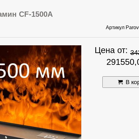
амин CF-1500A
Артикул
Paro
Цена от:
34
291550,
В ко