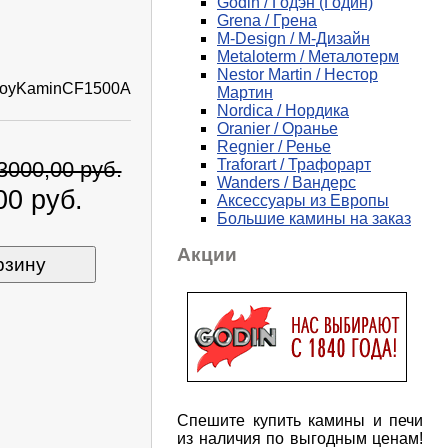
Godin / Годэн (Годин)
Grena / Грена
M-Design / М-Дизайн
Metaloterm / Металотерм
Nestor Martin / Нестор
voyKaminCF1500A
Мартин
Nordica / Нордика
Oranier / Оранье
Regnier / Ренье
Traforart / Трафорарт
3000,00 руб.
Wanders / Вандерс
00 руб.
Аксессуары из Европы
Большие камины на заказ
Акции
рзину
Спешите купить камины и печи
из наличия по выгодным ценам!