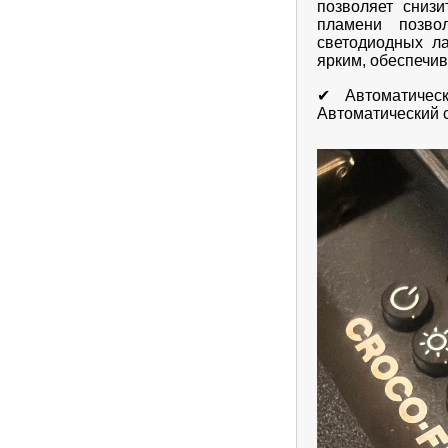
позволяет сниз
пламени позво
светодиодных л
ярким, обеспечи
✔ Автоматичес
Автоматический с