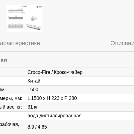
арактеристики
Описан
ики
Croco-Fire / Кроко-Файер
Китай
мм
:
1500
змеры, мм
:
L 1500 x H 223 x P 280
й вес, кг
:
31 кг
вода дистиллированная
рабочая,
8,9 / 4,65