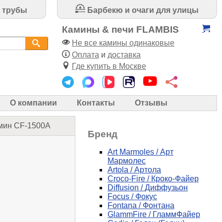
 трубы
Барбекю и очаги для улицы
Камины & печи FLAMBIS
Не все камины одинаковые
Оплата
и
доставка
Где купить в Москве
О компании
Контакты
Отзывы
мин CF-1500A
Бренд
Art Marmoles / Арт
Мармолес
Artola / Артола
Croco-Fire / Кроко-Файер
Diffusion / Диффузьон
Focus / Фокус
Fontana / Фонтана
GlammFire / ГламмФайер