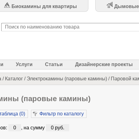
Биокамины для квартиры
Дымовые
ии
Услуги
Статьи
Дизайнерские проекты
а
/
Каталог
/
Электрокамины (паровые камины)
/
Паровой ка
мины (паровые камины)
таблица (
0
)
Фильтр по каталогу
ов:
0
, на сумму
0 руб.