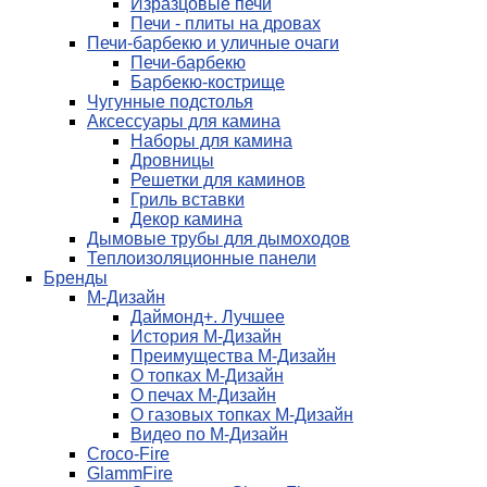
Изразцовые печи
Печи - плиты на дровах
Печи-барбекю и уличные очаги
Печи-барбекю
Барбекю-кострище
Чугунные подстолья
Аксессуары для камина
Наборы для камина
Дровницы
Решетки для каминов
Гриль вставки
Декор камина
Дымовые трубы для дымоходов
Теплоизоляционные панели
Бренды
М-Дизайн
Даймонд+. Лучшее
История М-Дизайн
Преимущества М-Дизайн
О топках М-Дизайн
О печах М-Дизайн
О газовых топках М-Дизайн
Видео по М-Дизайн
Croco-Fire
GlammFire