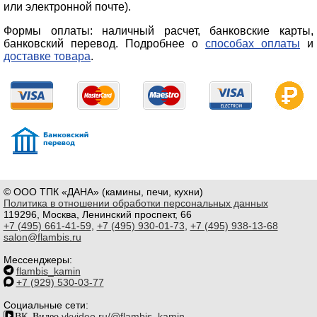
или электронной почте).
Формы оплаты: наличный расчет, банковские карты,
банковский перевод. Подробнее о
способах оплаты
и
доставке товара
.
© ООО ТПК «ДАНА» (камины, печи, кухни)
Политика в отношении обработки персональных данных
119296, Москва, Ленинский проспект, 66
+7 (495) 661-41-59
,
+7 (495) 930-01-73
,
+7 (495) 938-13-68
salon@flambis.ru
Мессенджеры:
flambis_kamin
+7 (929) 530-03-77
Социальные сети:
ВК Видео
vkvideo.ru/@flambis_kamin