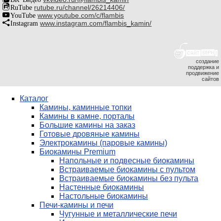
RuTube
rutube.ru/channel/26214406/
YouTube
www.youtube.com/c/flambis
Instagram
www.instagram.com/flambis_kamin/
создание
поддержка и
продвижение
сайтов
Каталог
Камины, каминные топки
Камины в камне, порталы
Большие камины на заказ
Готовые дровяные камины
Электрокамины (паровые камины)
Биокамины Premium
Напольные и подвесные биокамины
Встраиваемые биокамины с пультом
Встраиваемые биокамины без пульта
Настенные биокамины
Настольные биокамины
Печи-камины и печи
Чугунные и металлические печи