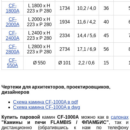
СF-
L 1800 x H
1734
10,2 / 4,0
36
1800A
223 x P 280
СF-
L 2000 x H
1934
11,6 / 4,2
40
2000A
223 x P 280
СF-
L 2400 x H
2334
14,4 / 5,6
45
2400A
223 x P 280
СF-
L 2800 x H
2734
17,1 / 6,9
56
2800A
223 x P 280
СF-
Ø 550
Ø 101
2,2 / 0,6
15
550A
Чертежи для архитекторов, проектировщиков,
дизайнеров
Схема камина CF-1000A в pdf
Схема камина CF-1000A в dwg
Купить паровой
камин
CF-1000A
можно как в
салонах
"Камины и печи FLAMBIS / ФЛАМБИС"
, так и
дистанционно (обратившись к нам по телефону