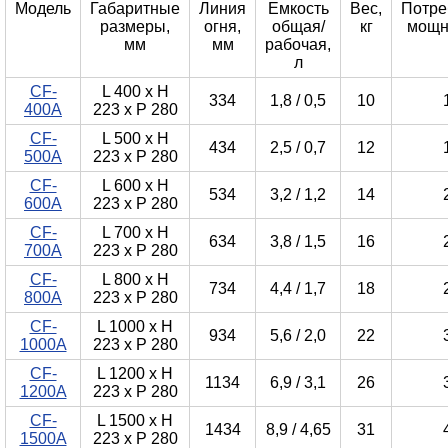
Модель
Габаритные
Линия
Емкость
Вес,
Потре
размеры,
огня,
общая/
кг
мощно
мм
мм
рабочая,
л
СF-
L 400 x H
334
1,8 / 0,5
10
400A
223 x P 280
СF-
L 500 x H
434
2,5 / 0,7
12
500A
223 x P 280
СF-
L 600 x H
534
3,2 / 1,2
14
600A
223 x P 280
СF-
L 700 x H
634
3,8 / 1,5
16
700A
223 x P 280
СF-
L 800 x H
734
4,4 / 1,7
18
800A
223 x P 280
СF-
L 1000 x H
934
5,6 / 2,0
22
1000A
223 x P 280
СF-
L 1200 x H
1134
6,9 / 3,1
26
1200A
223 x P 280
СF-
L 1500 x H
1434
8,9 / 4,65
31
1500A
223 x P 280