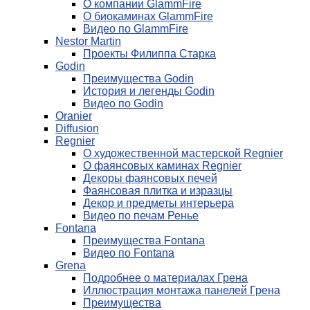
О компании GlammFire
О биокаминах GlammFire
Видео по GlammFire
Nestor Martin
Проекты Филиппа Старка
Godin
Преимущества Godin
История и легенды Godin
Видео по Godin
Oranier
Diffusion
Regnier
О художественной мастерской Regnier
О фаянсовых каминах Regnier
Декоры фаянсовых печей
Фаянсовая плитка и изразцы
Декор и предметы интерьера
Видео по печам Ренье
Fontana
Преимущества Fontana
Видео по Fontana
Grena
Подробнее о материалах Грена
Иллюстрация монтажа панелей Грена
Преимущества