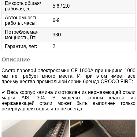
Емкость общая/
5,6 / 2,0
рабочая, л
:
Автономность
6-9
работы, часы
:
Потребляемая
330
мощность, Вт
:
Гарантия, лет
:
2
Описание
Свето-паровой электрокамин CF-1000A при ширине 1000
мм не требует много места. И при этом имеет все
преимущества премиальной серии бренда CROCO-FIRE:
✔ Весь корпус камина изготовлен из нержавеющей стали
марки AISI 304. В моделях эконом класса из
нержавеющей стали может быть выполнен только
резервуар для воды, и то не всегда.