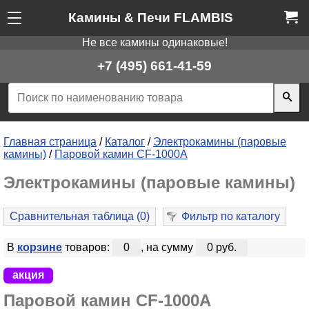
Камины & Печи FLAMBIS
Не все камины одинаковые!
+7 (495) 661-41-59
Главная страница
/
Каталог
/
Электрокамины (паровые
камины)
/
Паровой камин CF-1000A
Электрокамины (паровые камины)
Сравнительная таблица (
0
)
Фильтр по каталогу
В
корзине
товаров:
0
, на сумму
0 руб.
акция
Паровой камин CF-1000A