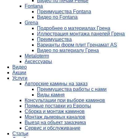
Видео по печам Ренье
Fontana
Преимущества Fontana
Видео по Fontana
Grena
Подробнее о материалах Грена
Иллюстрация монтажа панелей Грена
Преимущества
Варианты форм плит Гренамат AS
Видео по материалу Грена
Metaloterm
Аксессуары
Видео
Акции
Услуги
Авторские камины на заказ
Преимущества работы с нами
Виды камня
Консультации при выборе каминов
Прямые поставки из Европы
Сборка и монтаж каминов
Монтаж дымовых каналов
Выезд на объект заказчика
Сервис и обслуживание
Статьи