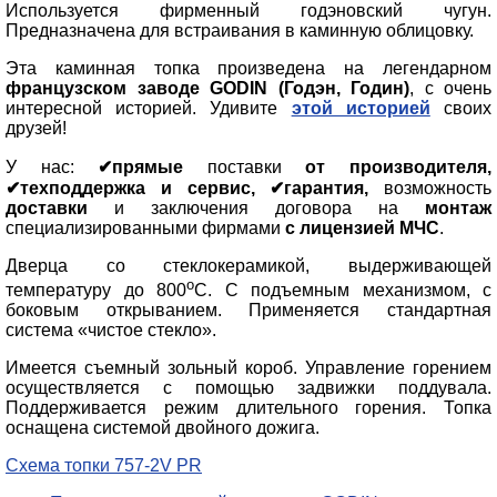
Используется фирменный годэновский чугун.
Предназначена для встраивания в каминную облицовку.
Эта каминная топка произведена на легендарном
французском заводе GODIN (Годэн, Годин)
, с очень
интересной историей. Удивите
этой историей
своих
друзей!
У нас:
✔прямые
поставки
от производителя,
✔техподдержка и сервис, ✔гарантия,
возможность
доставки
и заключения договора на
монтаж
специализированными фирмами
с лицензией МЧС
.
Дверца со стеклокерамикой, выдерживающей
о
температуру до 800
С. С подъемным механизмом, с
боковым открыванием. Применяется стандартная
система «чистое стекло».
Имеется съемный зольный короб. Управление горением
осуществляется с помощью задвижки поддувала.
Поддерживается режим длительного горения. Топка
оснащена системой двойного дожига.
Схема топки 757-2V PR