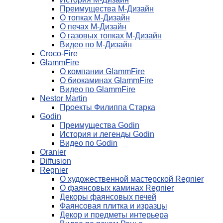
Преимущества М-Дизайн
О топках М-Дизайн
О печах М-Дизайн
О газовых топках М-Дизайн
Видео по М-Дизайн
Croco-Fire
GlammFire
О компании GlammFire
О биокаминах GlammFire
Видео по GlammFire
Nestor Martin
Проекты Филиппа Старка
Godin
Преимущества Godin
История и легенды Godin
Видео по Godin
Oranier
Diffusion
Regnier
О художественной мастерской Regnier
О фаянсовых каминах Regnier
Декоры фаянсовых печей
Фаянсовая плитка и изразцы
Декор и предметы интерьера