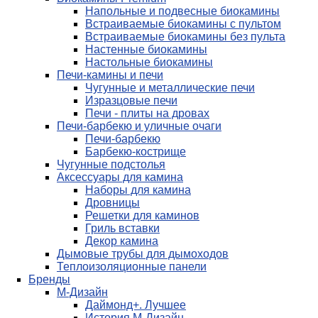
Напольные и подвесные биокамины
Встраиваемые биокамины с пультом
Встраиваемые биокамины без пульта
Настенные биокамины
Настольные биокамины
Печи-камины и печи
Чугунные и металлические печи
Изразцовые печи
Печи - плиты на дровах
Печи-барбекю и уличные очаги
Печи-барбекю
Барбекю-кострище
Чугунные подстолья
Аксессуары для камина
Наборы для камина
Дровницы
Решетки для каминов
Гриль вставки
Декор камина
Дымовые трубы для дымоходов
Теплоизоляционные панели
Бренды
М-Дизайн
Даймонд+. Лучшее
История М-Дизайн