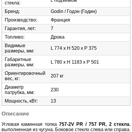
с подъемом
стекла
:
Бренд
:
Godin / Годэн (Годин)
Производство
:
Франция
Гарантия, лет
:
7
Топливо
:
Дрова
Видимые
L 774 x H 520 x P 375
размеры, мм
:
Габаритные
L 780 x H 1183 x P 501
размеры, мм
:
Ориентировочный
207 кг
вес, кг
:
Диаметр
230
патрубка, мм
:
Мощность, кВт
:
13
Описание
Угловая каминная топка
757-2V PR / 757 PR, 2 стекла
,
выполненная из чугуна. Боковое стекло слева или справа.