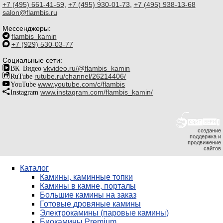
+7 (495) 661-41-59
,
+7 (495) 930-01-73
,
+7 (495) 938-13-68
salon@flambis.ru
Мессенджеры:
flambis_kamin
+7 (929) 530-03-77
Социальные сети:
ВК Видео
vkvideo.ru/@flambis_kamin
RuTube
rutube.ru/channel/26214406/
YouTube
www.youtube.com/c/flambis
Instagram
www.instagram.com/flambis_kamin/
создание
поддержка и
продвижение
сайтов
Каталог
Камины, каминные топки
Камины в камне, порталы
Большие камины на заказ
Готовые дровяные камины
Электрокамины (паровые камины)
Биокамины Premium