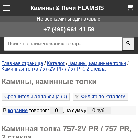
Камины & Печи FLAMBIS
Не все камины одинаковые!
+7 (495) 661-41-59
Главная страница
/
Каталог
/
Камины, каминные топки
/
Каминная топка 757-2V PR / 757 PR, 2 стекла
Камины, каминные топки
Сравнительная таблица (
0
)
Фильтр по каталогу
В
корзине
товаров:
0
, на сумму
0 руб.
Каминная топка 757-2V PR / 757 PR,
2 стекла