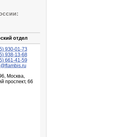
оссии:
ский отдел
5) 930-01-73
5) 938-13-68
5) 661-41-59
n@flambis.ru
96, Москва,
й проспект, 66