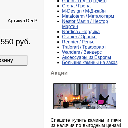
Godin / Годэн (Годин)
Grena / Грена
M-Design / М-Дизайн
Metaloterm / Металотерм
Артикул
DecP
Nestor Martin / Нестор
Мартин
Nordica / Нордика
Oranier / Оранье
4550 руб.
Regnier / Ренье
Traforart / Трафорарт
Wanders / Вандерс
Аксессуары из Европы
рзину
Большие камины на заказ
Акции
Спешите купить камины и печи
из наличия по выгодным ценам!