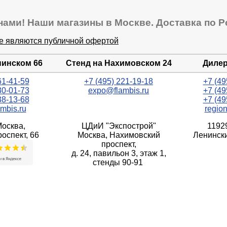
нами! Наши магазины в Москве. Доставка по Р
не являются публичной офертой
нинском 66
Стенд на Нахимовском 24
Дилер
61-41-59
+7 (495) 221-19-18
+7 (49
30-01-73
expo@flambis.ru
+7 (49
38-13-68
+7 (49
mbis.ru
regio
Москва,
ЦДиИ "Экспострой"
1192
оспект, 66
Москва, Нахимовский
Ленински
проспект,
д. 24, павильон 3, этаж 1,
стенды 90-91