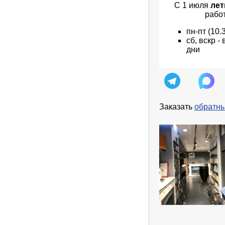
С 1 июля
лет
рабо
пн
-пт
(10.
сб, вскр 
дни
Заказать
обратны