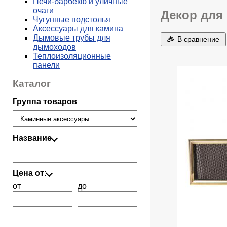
Печи-барбекю и уличные
очаги
Декор для 
Чугунные подстолья
Аксессуары для камина
Дымовые трубы для
В сравнение
дымоходов
Теплоизоляционные
панели
Каталог
Группа товаров
Название
Цена от:
от
до