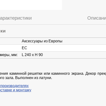
арактеристики
Описан
ики
Аксессуары из Европы
ЕС
змеры, мм
:
L 240 x H 90
ения каминной решетки или каминного экрана. Декор прек
го зала. Выполнен из латуни.
 производителях
оставке и монтажу