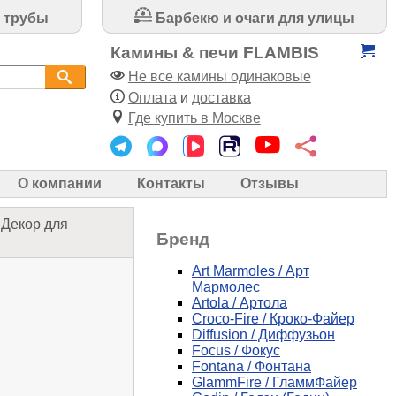
 трубы
Барбекю и очаги для улицы
Камины & печи FLAMBIS
Не все камины одинаковые
Оплата
и
доставка
Где купить в Москве
О компании
Контакты
Отзывы
/
Декор для
Бренд
Art Marmoles / Арт
Мармолес
Artola / Артола
Croco-Fire / Кроко-Файер
Diffusion / Диффузьон
Focus / Фокус
Fontana / Фонтана
GlammFire / ГламмФайер