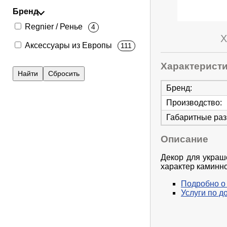
Бренд
Regnier / Ренье
4
Х
Аксессуары из Европы
111
Характерист
Бренд
:
Производство
:
Габаритные ра
Описание
Декор для украш
характер каминно
Подробно о
Услуги по д