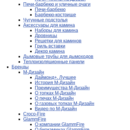
Печи-барбекю и уличные очаги
Печи-барбекю
Барбекю-кострище
Чугунные подстолья
Аксессуары для камина
Наборы для камина
Дровницы
Решетки для каминов
Гриль вставки
Декор камина
Дымовые трубы для дымоходов
Теплоизоляционные панели
Бренды
М-Дизайн
Даймонд+. Лучшее
История М-Дизайн
Преимущества М-Дизайн
О топках М-Дизайн
О печах М-Дизайн
О газовых топках М-Дизайн
Видео по М-Дизайн
Croco-Fire
GlammFire
О компании GlammFire
О биокаминах GlammFire