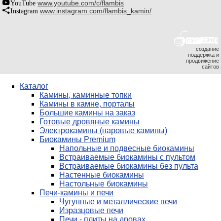
YouTube
www.youtube.com/c/flambis
Instagram
www.instagram.com/flambis_kamin/
создание
поддержка и
продвижение
сайтов
Каталог
Камины, каминные топки
Камины в камне, порталы
Большие камины на заказ
Готовые дровяные камины
Электрокамины (паровые камины)
Биокамины Premium
Напольные и подвесные биокамины
Встраиваемые биокамины с пультом
Встраиваемые биокамины без пульта
Настенные биокамины
Настольные биокамины
Печи-камины и печи
Чугунные и металлические печи
Изразцовые печи
Печи - плиты на дровах