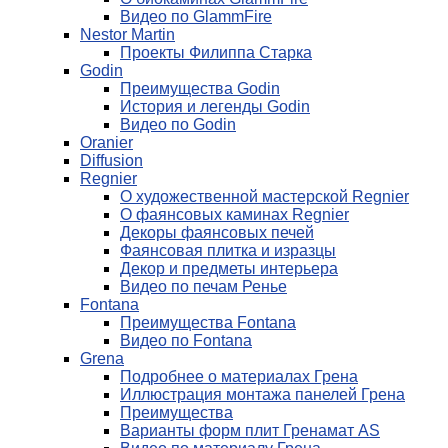
Видео по GlammFire
Nestor Martin
Проекты Филиппа Старка
Godin
Преимущества Godin
История и легенды Godin
Видео по Godin
Oranier
Diffusion
Regnier
О художественной мастерской Regnier
О фаянсовых каминах Regnier
Декоры фаянсовых печей
Фаянсовая плитка и изразцы
Декор и предметы интерьера
Видео по печам Ренье
Fontana
Преимущества Fontana
Видео по Fontana
Grena
Подробнее о материалах Грена
Иллюстрация монтажа панелей Грена
Преимущества
Варианты форм плит Гренамат AS