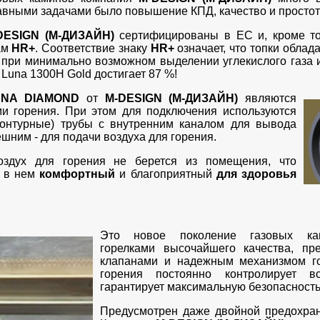
лавными задачами было повышение КПД, качество и простот
DESIGN (М-ДИЗАЙН)
сертифицированы в ЕС и, кроме тог
ам
HR+
. Соответствие знаку
HR+
означает, что топки облад
 при минимально возможном выделении углекислого газа 
Luna 1300H Gold достигает 87 %!
UNA DIAMOND
от
M-DESIGN (М-ДИЗАЙН)
являются
и горения. При этом для подключения используются
контурные) трубы с внутренним каналом для вывода
шним - для подачи воздуха для горения.
оздух для горения не берется из помещения, что
ь в нем
комфортный
и благоприятный
для здоровья
Это новое поколение газовых ка
горелками высочайшего качества, пр
клапанами и надежным механизмом г
горения постоянно контролирует в
гарантирует максимальную безопасность
Предусмотрен даже двойной предохран