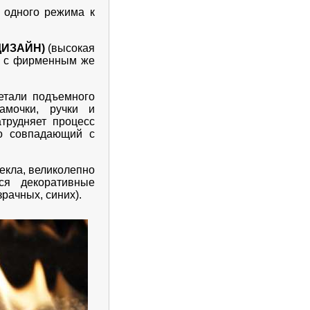
 одного режима к
ДИЗАЙН)
(высокая
ся с фирменным же
Детали подъемного
мочки, ручки и
атрудняет процесс
но совпадающий с
екла, великолепно
ся декоративные
рачных, синих).