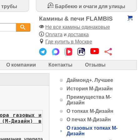
 трубы
Барбекю и очаги для улицы
Камины & печи FLAMBIS
Не все камины одинаковые
Оплата
и
доставка
Где купить в Москве
О компании
Контакты
Отзывы
Даймонд+. Лучшее
История М-Дизайн
Преимущества М-
Дизайн
О топках М-Дизайн
тора газовых и
О печах М-Дизайн
 (М-Дизайн) в
О газовых топках М-
Дизайн
нимания уделила