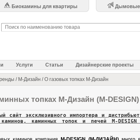
Биокамины для квартиры
Дымовые
ии
Услуги
Статьи
Дизайнерские проекты
ренды
/
М-Дизайн
/
О газовых топках М-Дизайн
аминных топках М-Дизайн (M-DESIGN)
ый сайт эксклюзивного импортера и дистрибью
 каминов, каминных топок и печей M-DESIGN
зовых каминов компания
M-DESIGN (М-ДИЗАЙН)
много в