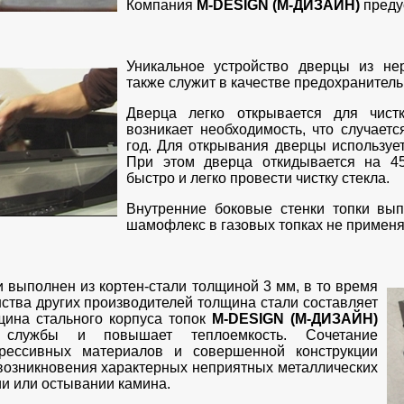
Компания
M-DESIGN (М-ДИЗАЙН)
преду
Уникальное устройство дверцы из н
также служит в качестве предохранитель
Дверца легко открывается для чист
возникает необходимость, что случаетс
год. Для открывания дверцы используе
При этом дверца откидывается на 45
быстро и легко провести чистку стекла.
Внутренние боковые стенки топки вып
шамофлекс в газовых топках не применя
и выполнен из кортен-стали толщиной 3 мм, в то время
нства других производителей толщина стали составляет
щина стального корпуса топок
M-DESIGN (М-ДИЗАЙН)
 службы и повышает теплоемкость. Сочетание
грессивных материалов и совершенной конструкции
возникновения характерных неприятных металлических
ии или остывании камина.