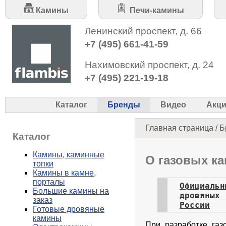
Камины
Печи-камины
Ленинский проспект, д. 66
+7 (495) 661-41-59
Нахимовский проспект, д. 24
+7 (495) 221-19-18
Каталог
Бренды
Видео
Акц
Главная страница
/
Б
Каталог
Камины, каминные
О газовых к
топки
Камины в камне,
порталы
Официальн
Большие камины на
дровяных
заказ
России
Готовые дровяные
камины
При разработке га