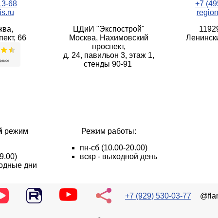
13-68
+7 (49
s.ru
regio
ква,
ЦДиИ "Экспострой"
1192
ект, 66
Москва, Нахимовский
Ленински
проспект,
д. 24, павильон 3, этаж 1,
стенды 90-91
й
режим
Режим работы:
пн
-сб
(10.00-20.00)
9.00)
вскр - выходной день
ходные дни
+7 (929) 530-03-77
@fla