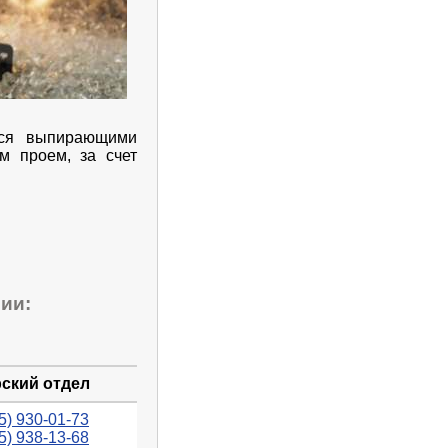
ется выпирающими
м проем, за счет
ии:
ский отдел
5) 930-01-73
5) 938-13-68