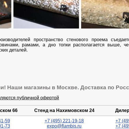
роизводителей пространство стенового проема съеда
овинами, рамами, а дно топки располагается выше, че
ких деталей.
и! Наши магазины в Москве. Доставка по Росс
вляются публичной офертой
ском 66
Стенд на Нахимовском 24
Дилер
41-59
+7 (495) 221-19-18
+7 (49
01-73
expo@flambis.ru
+7 (49