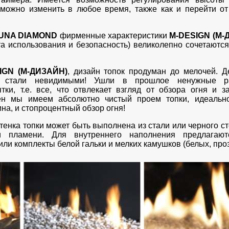
 можно изменить в любое время, также как и перейти от
UNA DIAMOND
фирменные характеристики
M-DESIGN (М-
та использования и безопасность) великолепно сочетают
IGN (М-ДИЗАЙН)
, дизайн топок продуман до мелочей. 
 стали невидимыми! Ушли в прошлое ненужные ра
ки, т.е. все, что отвлекает взгляд от обзора огня и з
мен мы имеем абсолютно чистый проем топки, идеаль
на, и стопроцентный обзор огня!
тенка топки может быть выполнена из стали или черного ст
и пламени. Для внутреннего наполнения предлагают
ли комплекты белой гальки и мелких камушков (белых, проз