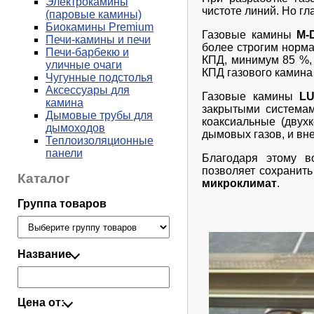
Электрокамины
чистоте линий. Но г
(паровые камины)
Биокамины Premium
Газовые камины
M-
Печи-камины и печи
более строгим норм
Печи-барбекю и
КПД, минимум 85 %,
уличные очаги
КПД газового камина 
Чугунные подстолья
Аксессуары для
Газовые камины
L
камина
закрытыми системам
Дымовые трубы для
коаксиальные (двух
дымоходов
дымовых газов, и вне
Теплоизоляционные
панели
Благодаря этому в
позволяет сохранит
Каталог
микроклимат
.
Группа товаров
Название
Цена от: