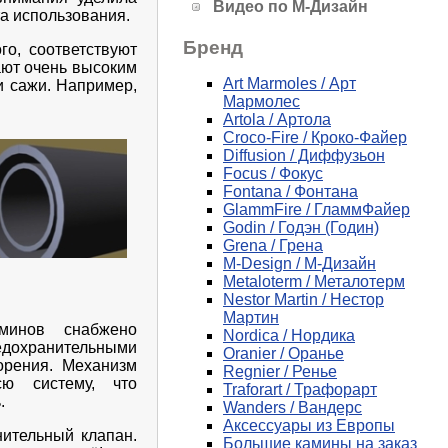
Видео по М-Дизайн
а использования.
Бренд
о, соответствуют
ают очень высоким
Art Marmoles / Арт
и сажи. Например,
Мармолес
Artola / Артола
Croco-Fire / Кроко-Файер
Diffusion / Диффузьон
Focus / Фокус
Fontana / Фонтана
GlammFire / ГламмФайер
Godin / Годэн (Годин)
Grena / Грена
M-Design / М-Дизайн
Metaloterm / Металотерм
Nestor Martin / Нестор
Мартин
минов снабжено
Nordica / Нордика
едохранительными
Oranier / Оранье
орения. Механизм
Regnier / Ренье
сю систему, что
Traforart / Трафорарт
.
Wanders / Вандерс
Аксессуары из Европы
ительный клапан.
Большие камины на заказ