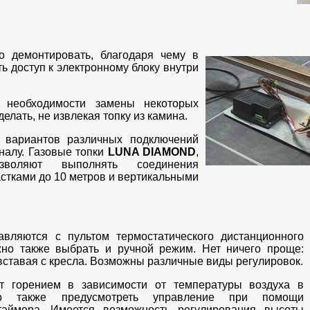
о демонтировать, благодаря чему в
ь доступ к электронному блоку внутри
 необходимости замены некоторых
делать, не извлекая топку из камина.
 вариантов различных подключений
налу. Газовые топки
LUNA DIAMOND
,
воляют выполнять соединения
стками до 10 метров и вертикальными
авляются с пультом термостатического дистанционного
но также выбрать и ручной режим. Нет ничего проще:
 вставая с кресла. Возможны различные виды регулировок.
ет горением в зависимости от температуры воздуха в
о также предусмотреть управление при помощи
таймера. Имеется возможность регулирования высоты