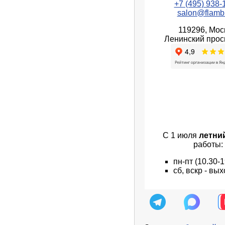
+7 (495) 938-
salon@flambi
119296, Мос
Ленинский просп
С 1 июля
летни
работы:
пн
-пт
(10.30-1
сб, вскр - вы