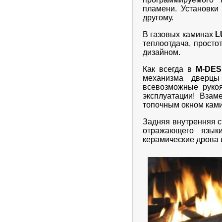
пламени. Установки
другому.
В газовых каминах
L
теплоотдача, просто
дизайном.
Как всегда в
M-DES
механизма дверцы
всевозможные рукоят
эксплуатации! Вза
топочным окном ками
Задняя внутренняя с
отражающего язык
керамические дрова и