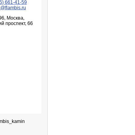
5) 661-41-59
n@flambis.ru
96, Москва,
й проспект, 66
mbis_kamin