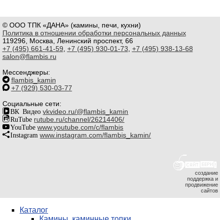
© ООО ТПК «ДАНА» (камины, печи, кухни)
Политика в отношении обработки персональных данных
119296, Москва, Ленинский проспект, 66
+7 (495) 661-41-59
,
+7 (495) 930-01-73
,
+7 (495) 938-13-68
salon@flambis.ru
Мессенджеры:
flambis_kamin
+7 (929) 530-03-77
Социальные сети:
ВК Видео
vkvideo.ru/@flambis_kamin
RuTube
rutube.ru/channel/26214406/
YouTube
www.youtube.com/c/flambis
Instagram
www.instagram.com/flambis_kamin/
создание
поддержка и
продвижение
сайтов
Каталог
Камины, каминные топки