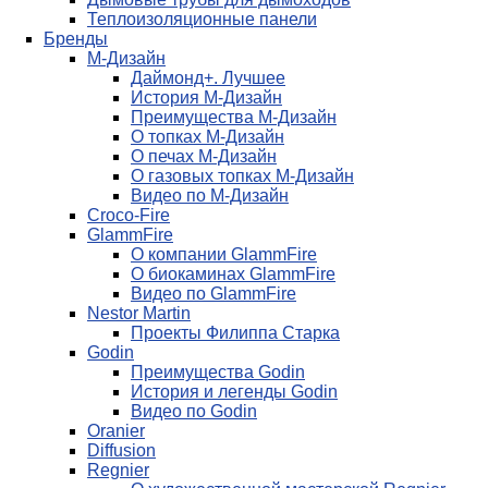
Теплоизоляционные панели
Бренды
М-Дизайн
Даймонд+. Лучшее
История М-Дизайн
Преимущества М-Дизайн
О топках М-Дизайн
О печах М-Дизайн
О газовых топках М-Дизайн
Видео по М-Дизайн
Croco-Fire
GlammFire
О компании GlammFire
О биокаминах GlammFire
Видео по GlammFire
Nestor Martin
Проекты Филиппа Старка
Godin
Преимущества Godin
История и легенды Godin
Видео по Godin
Oranier
Diffusion
Regnier