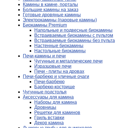
Камины в камне, порталы
Большие камины на заказ
Готовые дровяные камины
Электрокамины (паровые камины)
Биокамины Premium
Напольные и подвесные биокамины
Встраиваемые биокамины с пультом
Встраиваемые биокамины без пульта
Настенные биокамины
Настольные биокамины
Печи-камины и печи
Чугунные и металлические печи
Изразцовые печи
Печи - плиты на дровах
Печи-барбекю и уличные очаги
Печи-барбекю
Барбекю-кострище
Чугунные подстолья
Аксессуары для камина
Наборы для камина
Дровницы
Решетки для каминов
Гриль вставки
Декор камина
Дымовые трубы для дымоходов