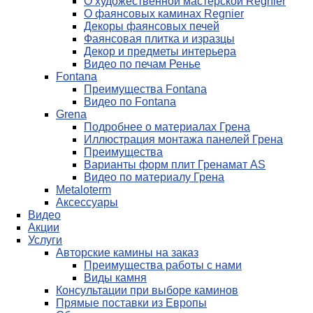
О художественной мастерской Regnier
О фаянсовых каминах Regnier
Декоры фаянсовых печей
Фаянсовая плитка и изразцы
Декор и предметы интерьера
Видео по печам Ренье
Fontana
Преимущества Fontana
Видео по Fontana
Grena
Подробнее о материалах Грена
Иллюстрация монтажа панелей Грена
Преимущества
Варианты форм плит Гренамат AS
Видео по материалу Грена
Metaloterm
Аксессуары
Видео
Акции
Услуги
Авторские камины на заказ
Преимущества работы с нами
Виды камня
Консультации при выборе каминов
Прямые поставки из Европы