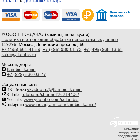
оплаты
и
доставке товара
.
© ООО ТПК «ДАНА» (камины, печи, кухни)
Политика в отношении обработки персональных данных
119296, Москва, Ленинский проспект, 66
+7 (495) 661-41-59
,
+7 (495) 930-01-73
,
+7 (495) 938-13-68
salon@flambis.ru
Мессенджеры:
flambis_kamin
+7 (929) 530-03-77
Социальные сети:
ВК Видео
vkvideo.ru/@flambis_kamin
RuTube
rutube.ru/channel/26214406/
YouTube
www.youtube.com/c/flambis
Instagram
www.instagram.com/flambis_kamin/
создание
поддержка и
продвижение
сайтов