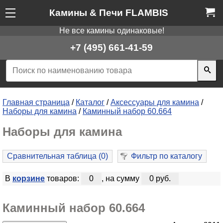
Камины & Печи FLAMBIS
Не все камины одинаковые!
+7 (495) 661-41-59
Главная страница
/
Каталог
/
Аксессуары для камина
/
Наборы для камина
/
Каминный набор 60.664
Наборы для камина
Сравнительная таблица (
0
)
Фильтр по каталогу
В
корзине
товаров:
0
, на сумму
0 руб.
Каминный набор 60.664