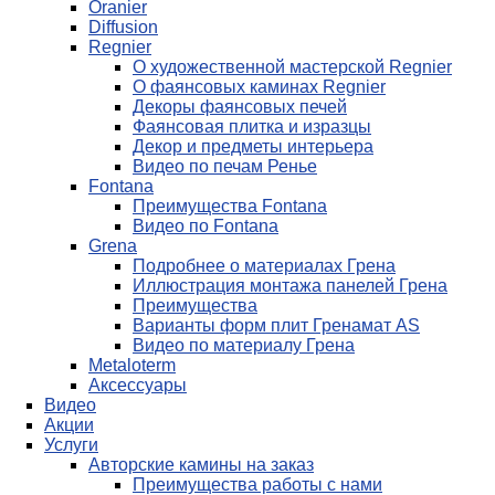
Oranier
Diffusion
Regnier
О художественной мастерской Regnier
О фаянсовых каминах Regnier
Декоры фаянсовых печей
Фаянсовая плитка и изразцы
Декор и предметы интерьера
Видео по печам Ренье
Fontana
Преимущества Fontana
Видео по Fontana
Grena
Подробнее о материалах Грена
Иллюстрация монтажа панелей Грена
Преимущества
Варианты форм плит Гренамат AS
Видео по материалу Грена
Metaloterm
Аксессуары
Видео
Акции
Услуги
Авторские камины на заказ
Преимущества работы с нами