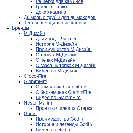
Решетки для каминов
Гриль вставки
Декор камина
Дымовые трубы для дымоходов
Теплоизоляционные панели
Бренды
М-Дизайн
Даймонд+. Лучшее
История М-Дизайн
Преимущества М-Дизайн
О топках М-Дизайн
О печах М-Дизайн
О газовых топках М-Дизайн
Видео по М-Дизайн
Croco-Fire
GlammFire
О компании GlammFire
О биокаминах GlammFire
Видео по GlammFire
Nestor Martin
Проекты Филиппа Старка
Godin
Преимущества Godin
История и легенды Godin
Видео по Godin