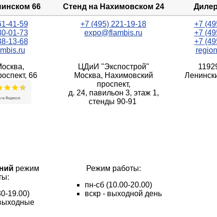
нинском 66
Стенд на Нахимовском 24
Дилер
61-41-59
+7 (495) 221-19-18
+7 (49
30-01-73
expo@flambis.ru
+7 (49
38-13-68
+7 (49
mbis.ru
regio
Москва,
ЦДиИ "Экспострой"
1192
оспект, 66
Москва, Нахимовский
Ленински
проспект,
д. 24, павильон 3, этаж 1,
стенды 90-91
ний
режим
Режим работы:
ты:
пн
-сб
(10.00-20.00)
30-19.00)
вскр - выходной день
- выходные