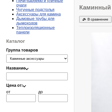
Печи-барбекю и уличные
очаги
Каминный 
Чугунные подстолья
Аксессуары для камина
Дымовые трубы для
В сравнение
дымоходов
Теплоизоляционные
панели
Каталог
Группа товаров
Название
Цена от:
от
до