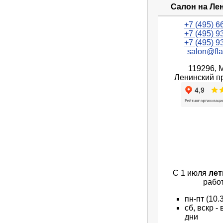
Салон на Ле
+7 (495) 6
+7 (495) 9
+7 (495) 9
salon@fla
119296, 
Ленинский пр
С 1 июля
лет
рабо
пн
-пт
(10.
сб, вскр 
дни