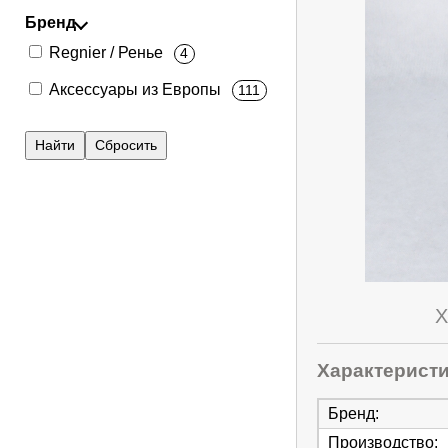
Бренд
Regnier / Ренье
4
Аксессуары из Европы
111
Х
Характерист
Бренд
:
Производство
: