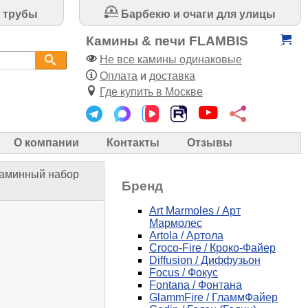
 трубы
Барбекю и очаги для улицы
Камины & печи FLAMBIS
Не все камины одинаковые
Оплата
и
доставка
Где купить в Москве
О компании
Контакты
Отзывы
аминный набор
Бренд
Art Marmoles / Арт
Мармолес
Artola / Артола
Croco-Fire / Кроко-Файер
Diffusion / Диффузьон
Focus / Фокус
Fontana / Фонтана
GlammFire / ГламмФайер