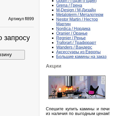
Godin / Годэн (Годин)
Grena / Грена
M-Design / М-Дизайн
Metaloterm / Металотерм
Артикул
fl899
Nestor Martin / Нестор
Мартин
Nordica / Нордика
Oranier / Оранье
о запросу
Regnier / Ренье
Traforart / Трафорарт
Wanders / Вандерс
Аксессуары из Европы
рзину
Большие камины на заказ
Акции
Спешите купить камины и печи
из наличия по выгодным ценам!