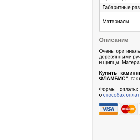
Габаритные ра
Материалы
:
Описание
Очень оригиналь
деревянными ручк
и щипцы. Материа
Купить каминн
ФЛАМБИС"
, та
Формы оплаты: 
о
способах опла