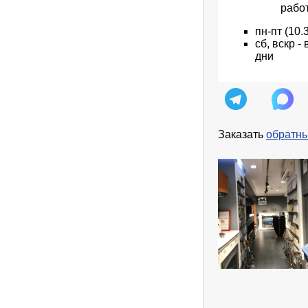
рабо
пн
-пт
(10.
сб, вскр 
дни
Заказать
обратны