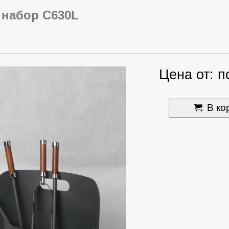
набор C630L
Цена от: п
В ко