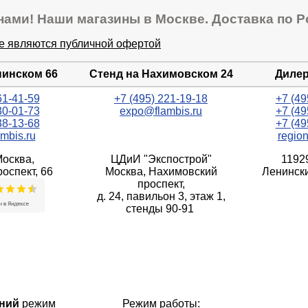
нами! Наши магазины в Москве. Доставка по Р
не являются публичной офертой
нинском 66
Стенд на Нахимовском 24
Дилер
61-41-59
+7 (495) 221-19-18
+7 (49
30-01-73
expo@flambis.ru
+7 (49
38-13-68
+7 (49
mbis.ru
regio
Москва,
ЦДиИ "Экспострой"
1192
оспект, 66
Москва, Нахимовский
Ленински
проспект,
д. 24, павильон 3, этаж 1,
стенды 90-91
ний
режим
Режим работы: