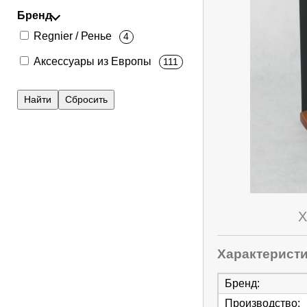
Бренд
Regnier / Ренье
4
Аксессуары из Европы
111
Х
Характерист
Бренд
:
Производство
: