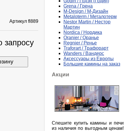
Godin / Годэн (Годин)
Grena / Грена
M-Design / М-Дизайн
Metaloterm / Металотерм
Артикул
fl889
Nestor Martin / Нестор
Мартин
Nordica / Нордика
Oranier / Оранье
о запросу
Regnier / Ренье
Traforart / Трафорарт
Wanders / Вандерс
Аксессуары из Европы
рзину
Большие камины на заказ
Акции
Спешите купить камины и печи
из наличия по выгодным ценам!