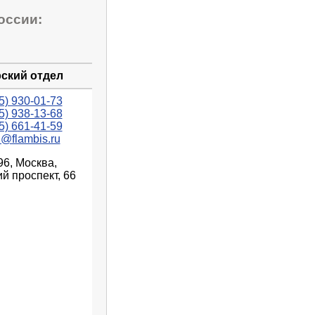
оссии:
ский отдел
5) 930-01-73
5) 938-13-68
5) 661-41-59
n@flambis.ru
96, Москва,
й проспект, 66