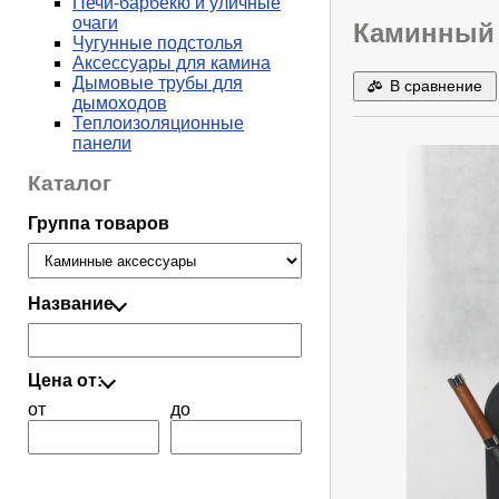
Печи-барбекю и уличные
очаги
Каминный 
Чугунные подстолья
Аксессуары для камина
Дымовые трубы для
В сравнение
дымоходов
Теплоизоляционные
панели
Каталог
Группа товаров
Название
Цена от:
от
до