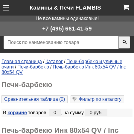
Камины & Печи FLAMBIS
Не все камины одинаковые!
+7 (495) 661-41-59
Главная страница
/
Каталог
/
Печи-барбекю и уличные
очаги
/
Печи-барбекю
/
Печь-барбекю Инк 80х54 QV / Inc
80x54 QV
Печи-барбекю
Сравнительная таблица (
0
)
Фильтр по каталогу
В
корзине
товаров:
0
, на сумму
0 руб.
Печь-барбекю Инк 80х54 QV / Inc