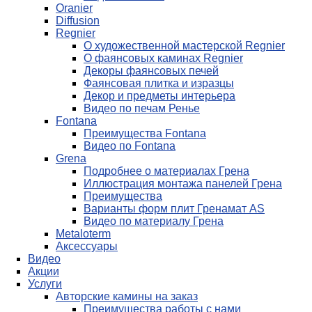
Oranier
Diffusion
Regnier
О художественной мастерской Regnier
О фаянсовых каминах Regnier
Декоры фаянсовых печей
Фаянсовая плитка и изразцы
Декор и предметы интерьера
Видео по печам Ренье
Fontana
Преимущества Fontana
Видео по Fontana
Grena
Подробнее о материалах Грена
Иллюстрация монтажа панелей Грена
Преимущества
Варианты форм плит Гренамат AS
Видео по материалу Грена
Metaloterm
Аксессуары
Видео
Акции
Услуги
Авторские камины на заказ
Преимущества работы с нами