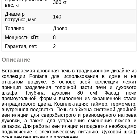
360 кг
вес, кг
:
Диаметр
140
патрубка, мм
:
Топливо
:
Дрова
Мощность, кВт
:
8
Гарантия, лет
:
2
Описание
Встраиваемая дровяная печь в традиционном дизайне из
коллекции Fontana для использования в доме и на
открытом воздухе. В основе всей коллекции лежит
принцип разделения топочной части печи и духового
шкафа. Глубина духовки 80 см! Фасад печи
прямоугольной формы выполнен из окрашенной стали
антрацитового цвета. Комплектация: таймер, термометр,
внутренняя подсветка. Печь снабжена системой двойной
вентиляции для сверхбыстрого и равномерного нагрева
духовки, а также для устранения смешения вкусов и
запахов. Для работы вентиляции и подсветки необходимо
подключение к электрическому питанию. Духовой шкаф
оснащен решетками и противнем.