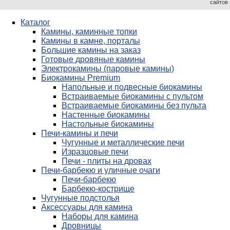
сайтов
Каталог
Камины, каминные топки
Камины в камне, порталы
Большие камины на заказ
Готовые дровяные камины
Электрокамины (паровые камины)
Биокамины Premium
Напольные и подвесные биокамины
Встраиваемые биокамины с пультом
Встраиваемые биокамины без пульта
Настенные биокамины
Настольные биокамины
Печи-камины и печи
Чугунные и металлические печи
Изразцовые печи
Печи - плиты на дровах
Печи-барбекю и уличные очаги
Печи-барбекю
Барбекю-кострище
Чугунные подстолья
Аксессуары для камина
Наборы для камина
Дровницы