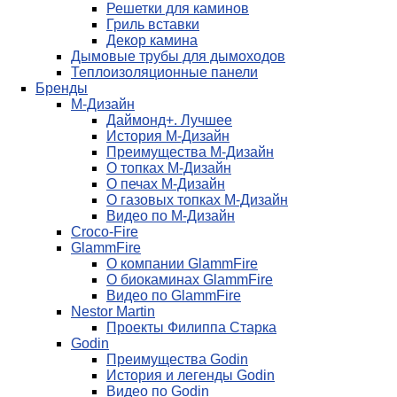
Решетки для каминов
Гриль вставки
Декор камина
Дымовые трубы для дымоходов
Теплоизоляционные панели
Бренды
М-Дизайн
Даймонд+. Лучшее
История М-Дизайн
Преимущества М-Дизайн
О топках М-Дизайн
О печах М-Дизайн
О газовых топках М-Дизайн
Видео по М-Дизайн
Croco-Fire
GlammFire
О компании GlammFire
О биокаминах GlammFire
Видео по GlammFire
Nestor Martin
Проекты Филиппа Старка
Godin
Преимущества Godin
История и легенды Godin
Видео по Godin