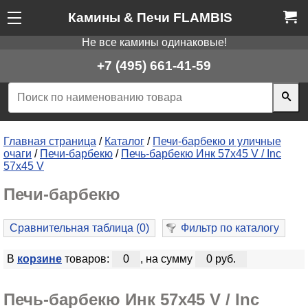
Камины & Печи FLAMBIS
Не все камины одинаковые!
+7 (495) 661-41-59
Главная страница
/
Каталог
/
Печи-барбекю и уличные
очаги
/
Печи-барбекю
/
Печь-барбекю Инк 57х45 V / Inc
57x45 V
Печи-барбекю
Сравнительная таблица (
0
)
Фильтр по каталогу
В
корзине
товаров:
0
, на сумму
0 руб.
Печь-барбекю Инк 57х45 V / Inc