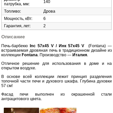
140
патрубка, мм
:
Топливо
:
Дрова
Мощность, кВт
:
6
Гарантия, лет
:
2
Описание
Печь-барбекю
Inc 57x45 V
/ Инк 57x45 V
(Fontana)
—
встраиваемая дровяная печь в традиционном дизайне из
коллекции
Fontana
. Производство
—
Италия
.
Отличное решение для использования в доме и на
открытом воздухе.
В основе всей коллекции лежит принцип разделения
топочной части печи и духового шкафа. Глубина духовки
57 см!
Фасад печи выполнен из окрашенной стали
антрацитового цвета.