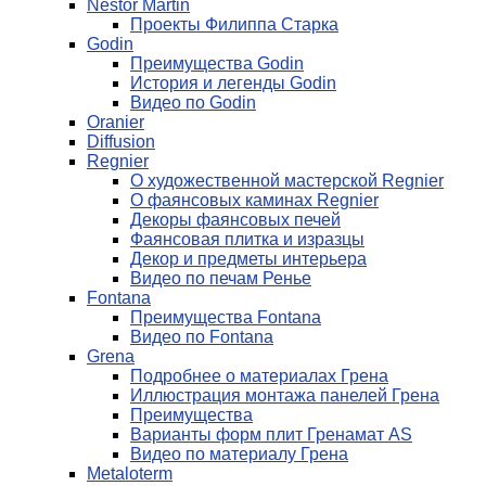
Nestor Martin
Проекты Филиппа Старка
Godin
Преимущества Godin
История и легенды Godin
Видео по Godin
Oranier
Diffusion
Regnier
О художественной мастерской Regnier
О фаянсовых каминах Regnier
Декоры фаянсовых печей
Фаянсовая плитка и изразцы
Декор и предметы интерьера
Видео по печам Ренье
Fontana
Преимущества Fontana
Видео по Fontana
Grena
Подробнее о материалах Грена
Иллюстрация монтажа панелей Грена
Преимущества
Варианты форм плит Гренамат AS
Видео по материалу Грена
Metaloterm