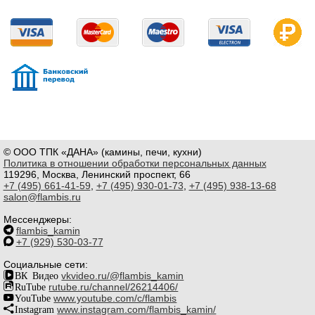
© ООО ТПК «ДАНА» (камины, печи, кухни)
Политика в отношении обработки персональных данных
119296, Москва, Ленинский проспект, 66
+7 (495) 661-41-59
,
+7 (495) 930-01-73
,
+7 (495) 938-13-68
salon@flambis.ru
Мессенджеры:
flambis_kamin
+7 (929) 530-03-77
Социальные сети:
ВК Видео
vkvideo.ru/@flambis_kamin
RuTube
rutube.ru/channel/26214406/
YouTube
www.youtube.com/c/flambis
Instagram
www.instagram.com/flambis_kamin/