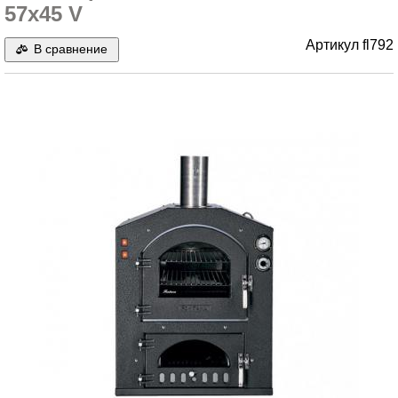
57x45 V
Артикул
fl792
В сравнение