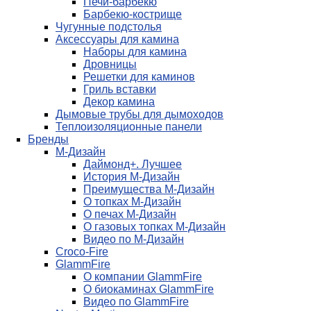
Печи-барбекю
Барбекю-кострище
Чугунные подстолья
Аксессуары для камина
Наборы для камина
Дровницы
Решетки для каминов
Гриль вставки
Декор камина
Дымовые трубы для дымоходов
Теплоизоляционные панели
Бренды
М-Дизайн
Даймонд+. Лучшее
История М-Дизайн
Преимущества М-Дизайн
О топках М-Дизайн
О печах М-Дизайн
О газовых топках М-Дизайн
Видео по М-Дизайн
Croco-Fire
GlammFire
О компании GlammFire
О биокаминах GlammFire
Видео по GlammFire