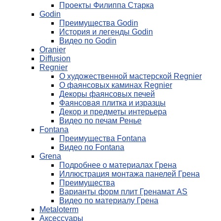
Проекты Филиппа Старка
Godin
Преимущества Godin
История и легенды Godin
Видео по Godin
Oranier
Diffusion
Regnier
О художественной мастерской Regnier
О фаянсовых каминах Regnier
Декоры фаянсовых печей
Фаянсовая плитка и изразцы
Декор и предметы интерьера
Видео по печам Ренье
Fontana
Преимущества Fontana
Видео по Fontana
Grena
Подробнее о материалах Грена
Иллюстрация монтажа панелей Грена
Преимущества
Варианты форм плит Гренамат AS
Видео по материалу Грена
Metaloterm
Аксессуары