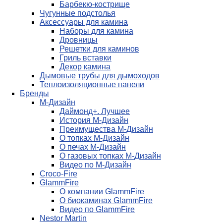
Барбекю-кострище
Чугунные подстолья
Аксессуары для камина
Наборы для камина
Дровницы
Решетки для каминов
Гриль вставки
Декор камина
Дымовые трубы для дымоходов
Теплоизоляционные панели
Бренды
М-Дизайн
Даймонд+. Лучшее
История М-Дизайн
Преимущества М-Дизайн
О топках М-Дизайн
О печах М-Дизайн
О газовых топках М-Дизайн
Видео по М-Дизайн
Croco-Fire
GlammFire
О компании GlammFire
О биокаминах GlammFire
Видео по GlammFire
Nestor Martin