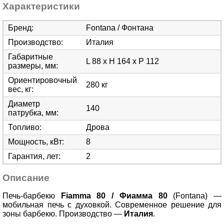
Характеристики
Бренд
:
Fontana / Фонтана
Производство
:
Италия
Габаритные
L 88 x H 164 х P 112
размеры, мм
:
Ориентировочный
280 кг
вес, кг
:
Диаметр
140
патрубка, мм
:
Топливо
:
Дрова
Мощность, кВт
:
8
Гарантия, лет
:
2
Описание
Печь-барбекю
Fiamma 80
/ Фиамма 80
(Fontana)
—
мобильная печь с духовкой. Современное решение для
зоны барбекю. Производство
—
Италия
.