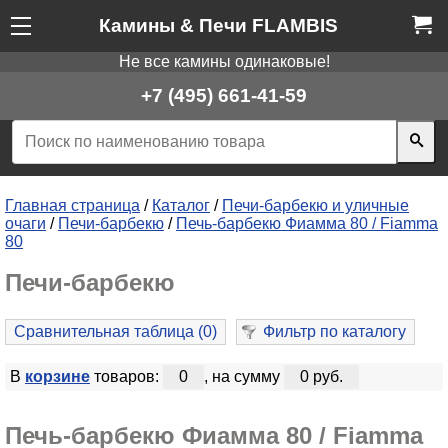
Камины & Печи FLAMBIS
Не все камины одинаковые!
+7 (495) 661-41-59
Главная страница
/
Каталог
/
Печи-барбекю и уличные
очаги
/
Печи-барбекю
/
Печь-барбекю Фиамма 80 / Fiamma
80
Печи-барбекю
Сравнительная таблица (
0
)
Фильтр по каталогу
В
корзине
товаров:
0
, на сумму
0 руб.
Печь-барбекю Фиамма 80 / Fiamma