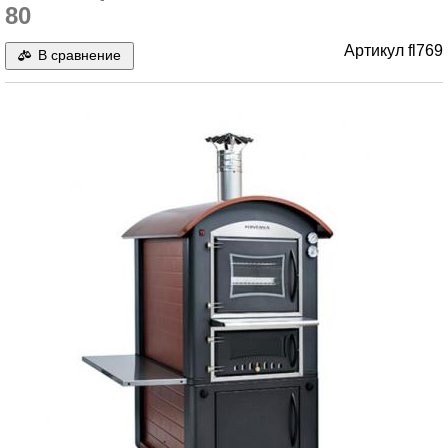
80
Артикул
fl769
В сравнение