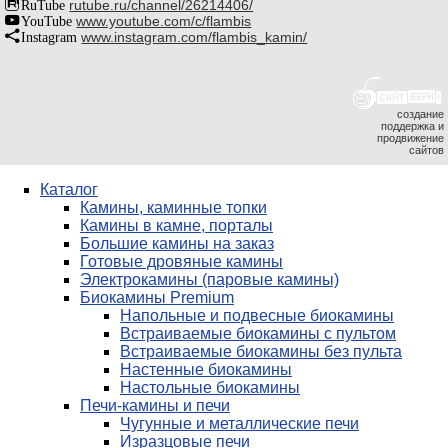
RuTube
rutube.ru/channel/26214406/
YouTube
www.youtube.com/c/flambis
Instagram
www.instagram.com/flambis_kamin/
создание
поддержка и
продвижение
сайтов
Каталог
Камины, каминные топки
Камины в камне, порталы
Большие камины на заказ
Готовые дровяные камины
Электрокамины (паровые камины)
Биокамины Premium
Напольные и подвесные биокамины
Встраиваемые биокамины с пультом
Встраиваемые биокамины без пульта
Настенные биокамины
Настольные биокамины
Печи-камины и печи
Чугунные и металлические печи
Изразцовые печи