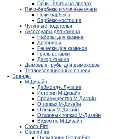
Печи - плиты на дровах
Печи-барбекю и уличные очаги
Печи-барбекю
Барбекю-кострище
Чугунные подстолья
Аксессуары для камина
Наборы для камина
Дровницы
Решетки для каминов
Гриль вставки
Декор камина
Дымовые трубы для дымоходов
Теплоизоляционные панели
Бренды
М-Дизайн
Даймонд+. Лучшее
История М-Дизайн
Преимущества М-Дизайн
О топках М-Дизайн
О печах М-Дизайн
О газовых топках М-Дизайн
Видео по М-Дизайн
Croco-Fire
GlammFire
О компании GlammFire