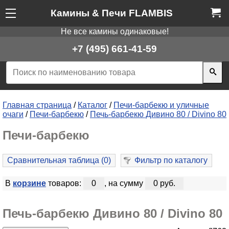
Камины & Печи FLAMBIS
Не все камины одинаковые!
+7 (495) 661-41-59
Главная страница
/
Каталог
/
Печи-барбекю и уличные
очаги
/
Печи-барбекю
/
Печь-барбекю Дивино 80 / Divino 80
Печи-барбекю
Сравнительная таблица (
0
)
Фильтр по каталогу
В
корзине
товаров:
0
, на сумму
0 руб.
Печь-барбекю Дивино 80 / Divino 80