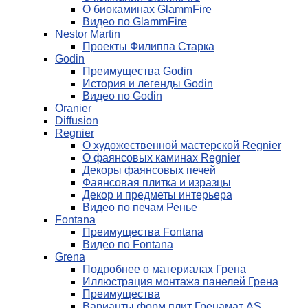
О биокаминах GlammFire
Видео по GlammFire
Nestor Martin
Проекты Филиппа Старка
Godin
Преимущества Godin
История и легенды Godin
Видео по Godin
Oranier
Diffusion
Regnier
О художественной мастерской Regnier
О фаянсовых каминах Regnier
Декоры фаянсовых печей
Фаянсовая плитка и изразцы
Декор и предметы интерьера
Видео по печам Ренье
Fontana
Преимущества Fontana
Видео по Fontana
Grena
Подробнее о материалах Грена
Иллюстрация монтажа панелей Грена
Преимущества
Варианты форм плит Гренамат AS