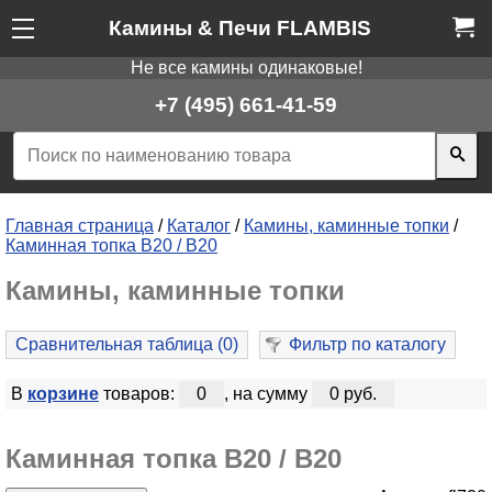
Камины & Печи FLAMBIS
Не все камины одинаковые!
+7 (495) 661-41-59
Главная страница
/
Каталог
/
Камины, каминные топки
/
Каминная топка B20 / В20
Камины, каминные топки
Сравнительная таблица (
0
)
Фильтр по каталогу
В
корзине
товаров:
0
, на сумму
0 руб.
Каминная топка B20 / В20