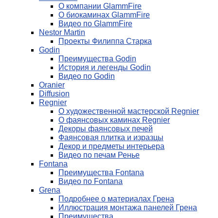
О компании GlammFire
О биокаминах GlammFire
Видео по GlammFire
Nestor Martin
Проекты Филиппа Старка
Godin
Преимущества Godin
История и легенды Godin
Видео по Godin
Oranier
Diffusion
Regnier
О художественной мастерской Regnier
О фаянсовых каминах Regnier
Декоры фаянсовых печей
Фаянсовая плитка и изразцы
Декор и предметы интерьера
Видео по печам Ренье
Fontana
Преимущества Fontana
Видео по Fontana
Grena
Подробнее о материалах Грена
Иллюстрация монтажа панелей Грена
Преимущества