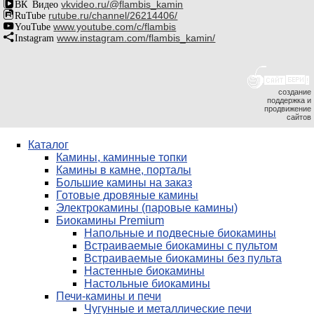
ВК Видео
vkvideo.ru/@flambis_kamin
RuTube
rutube.ru/channel/26214406/
YouTube
www.youtube.com/c/flambis
Instagram
www.instagram.com/flambis_kamin/
создание
поддержка и
продвижение
сайтов
Каталог
Камины, каминные топки
Камины в камне, порталы
Большие камины на заказ
Готовые дровяные камины
Электрокамины (паровые камины)
Биокамины Premium
Напольные и подвесные биокамины
Встраиваемые биокамины с пультом
Встраиваемые биокамины без пульта
Настенные биокамины
Настольные биокамины
Печи-камины и печи
Чугунные и металлические печи