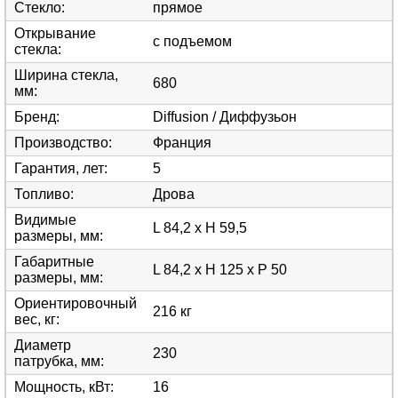
Стекло
:
прямое
Открывание
с подъемом
стекла
:
Ширина стекла,
680
мм
:
Бренд
:
Diffusion / Диффузьон
Производство
:
Франция
Гарантия, лет
:
5
Топливо
:
Дрова
Видимые
L 84,2 x H 59,5
размеры, мм
:
Габаритные
L 84,2 x H 125 x P 50
размеры, мм
:
Ориентировочный
216 кг
вес, кг
:
Диаметр
230
патрубка, мм
:
Мощность, кВт
:
16