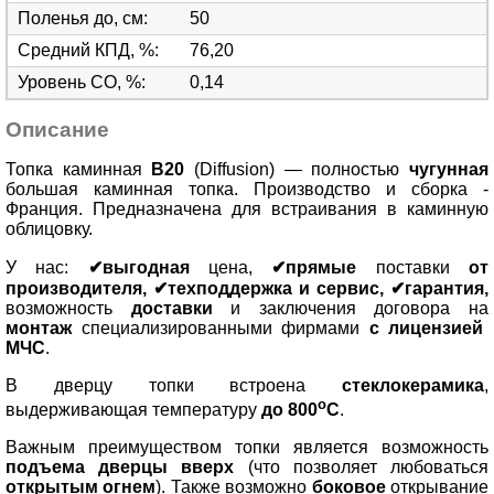
Поленья до, см
:
50
Средний КПД, %
:
76,20
Уровень СО, %
:
0,14
Описание
Топка каминная
B20
(Diffusion)
—
полностью
чугунная
большая каминная топка. Производство и сборка -
Франция. Предназначена для встраивания в каминную
облицовку.
У нас:
✔выгодная
цена,
✔прямые
поставки
от
производителя, ✔техподдержка и сервис, ✔гарантия,
возможность
доставки
и заключения договора на
монтаж
специализированными фирмами
с лицензией
МЧС
.
В дверцу топки встроена
стеклокерамика
,
о
выдерживающая температуру
до 800
С
.
Важным преимуществом топки является возможность
подъема дверцы вверх
(что позволяет любоваться
открытым огнем
). Также возможно
боковое
открывание