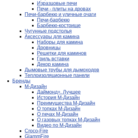
Изразцовые печи
Печи - плиты на дровах
Печи-барбекю и уличные очаги
Печи-барбекю
Барбекю-кострище
Чугунные подстолья
Аксессуары для камина
Наборы для камина
Дровницы
Решетки для каминов
Гриль вставки
Декор камина
Дымовые трубы для дымоходов
Теплоизоляционные панели
Бренды
М-Дизайн
Даймонд+. Лучшее
История М-Дизайн
Преимущества М-Дизайн
О топках М-Дизайн
О печах М-Дизайн
О газовых топках М-Дизайн
Видео по М-Дизайн
Croco-Fire
GlammFire