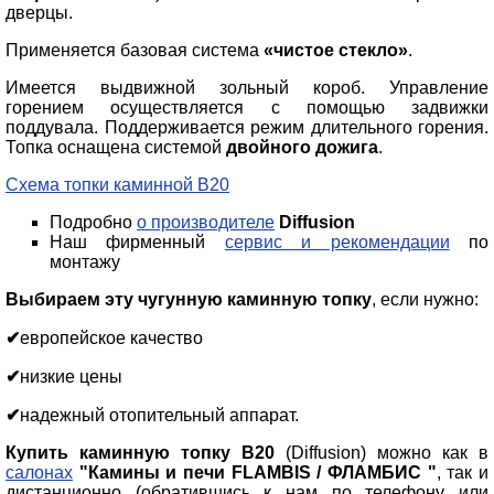
дверцы.
Применяется базовая система
«чистое стекло»
.
Имеется выдвижной зольный короб. Управление
горением осуществляется с помощью задвижки
поддувала. Поддерживается режим длительного горения.
Топка оснащена системой
двойного дожига
.
Схема топки каминной В20
Подробно
о производителе
Diffusion
Наш фирменный
сервис и рекомендации
по
монтажу
Выбираем эту чугунную каминную топку
, если нужно:
✔
европейское качество
✔
низкие цены
✔
надежный отопительный аппарат.
Купить каминную топку
B20
(Diffusion) можно как в
салонах
"Камины и печи FLAMBIS / ФЛАМБИС "
, так и
дистанционно (обратившись к нам по телефону или