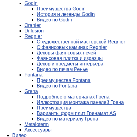
Godin
Преимущества Godin
История и легенды Godin
Видео по Godin
Oranier
Diffusion
Regnier
О художественной мастерской Regnier
О фаянсовых каминах Regnier
Декоры фаянсовых печей
Фаянсовая плитка и изразцы
Декор и предметы интерьера
Видео по печам Ренье
Fontana
Преимущества Fontana
Видео по Fontana
Grena
Подробнее о материалах Грена
Иллюстрация монтажа панелей Грена
Преимущества
Варианты форм плит Гренамат AS
Видео по материалу Грена
Metaloterm
Аксессуары
Видео