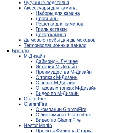
Чугунные подстолья
Аксессуары для камина
Наборы для камина
Дровницы
Решетки для каминов
Гриль вставки
Декор камина
Дымовые трубы для дымоходов
Теплоизоляционные панели
Бренды
М-Дизайн
Даймонд+. Лучшее
История М-Дизайн
Преимущества М-Дизайн
О топках М-Дизайн
О печах М-Дизайн
О газовых топках М-Дизайн
Видео по М-Дизайн
Croco-Fire
GlammFire
О компании GlammFire
О биокаминах GlammFire
Видео по GlammFire
Nestor Martin
Проекты Филиппа Старка