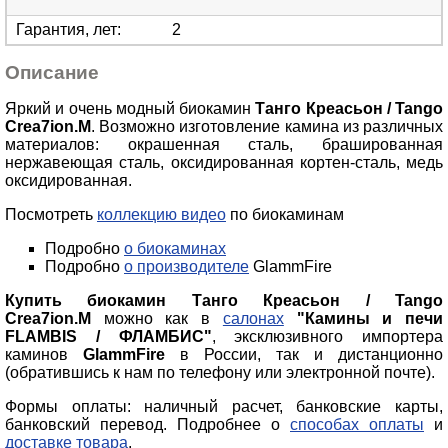
Гарантия, лет
:
2
Описание
Яркий и очень модный биокамин
Танго Креасьон / Tango
Crea7ion.M
. Возможно изготовление камина из различных
материалов: окрашенная сталь, брашированная
нержавеющая сталь, оксидированная кортен-сталь, медь
оксидированная.
Посмотреть
коллекцию видео
по биокаминам
Подробно
о биокаминах
Подробно
о производителе
GlammFire
Купить биокамин Танго Креасьон / Tango
Crea7ion.M
можно как в
салонах
"Камины и печи
FLAMBIS / ФЛАМБИС"
, эксклюзивного импортера
каминов
GlammFire
в России, так и дистанционно
(обратившись к нам по телефону или электронной почте).
Формы оплаты: наличный расчет, банковские карты,
банковский перевод. Подробнее о
способах оплаты
и
доставке товара
.