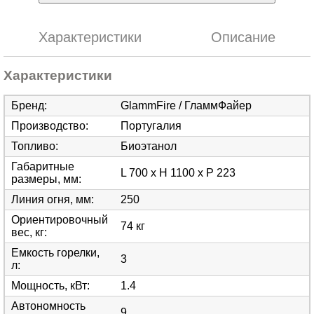
Характеристики
Описание
Характеристики
Бренд
:
GlammFire / ГламмФайер
Производство
:
Португалия
Топливо
:
Биоэтанол
Габаритные
L 700 x H 1100 x P 223
размеры, мм
:
Линия огня, мм
:
250
Ориентировочный
74 кг
вес, кг
:
Емкость горелки,
3
л
:
Мощность, кВт
:
1.4
Автономность
9