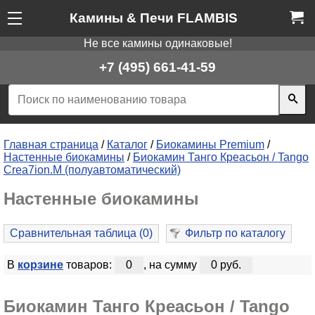
Камины & Печи FLAMBIS
Не все камины одинаковые!
+7 (495) 661-41-59
Главная страница
/
Каталог
/
Биокамины Premium
/
Настенные биокамины
/
Биокамин Танго Креасьон / Tango
Crea7ion.M (полуавтоматический)
Настенные биокамины
Сравнительная таблица (
0
)
Фильтр по каталогу
В
корзине
товаров:
0
, на сумму
0 руб.
Биокамин Танго Креасьон / Tango