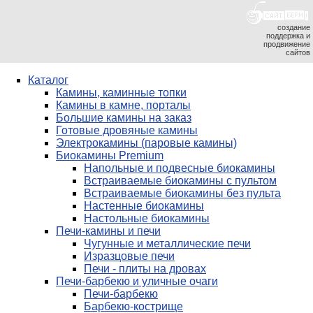
создание
поддержка и
продвижение
сайтов
Каталог
Камины, каминные топки
Камины в камне, порталы
Большие камины на заказ
Готовые дровяные камины
Электрокамины (паровые камины)
Биокамины Premium
Напольные и подвесные биокамины
Встраиваемые биокамины с пультом
Встраиваемые биокамины без пульта
Настенные биокамины
Настольные биокамины
Печи-камины и печи
Чугунные и металлические печи
Изразцовые печи
Печи - плиты на дровах
Печи-барбекю и уличные очаги
Печи-барбекю
Барбекю-кострище