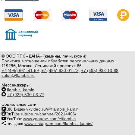
© ООО ТПК «ДАНА» (камины, печи, кухни)
Политика в отношении обработки персональных данных
119296, Москва, Ленинский проспект, 66
+7 (495) 661-41-59
,
+7 (495) 930-01-73
,
+7 (495) 938-13-68
salon@flambis.ru
Мессенджеры:
flambis_kamin
+7 (929) 530-03-77
Социальные сети:
ВК Видео
vkvideo.ru/@flambis_kamin
RuTube
rutube.ru/channel/26214406/
YouTube
www.youtube.com/c/flambis
Instagram
www.instagram.com/flambis_kamin/