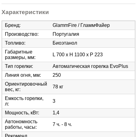
Характеристики
Бренд
:
GlammFire / ГламмФайер
Производство
:
Португалия
Топливо
:
Биоэтанол
Габаритные
L 700 x H 1100 x P 223
размеры, мм
:
Тип горелки
:
Автоматическая горелка EvoPlus
Линия огня, мм
:
250
Ориентировочный
78 кг
вес, кг
:
Емкость горелки,
3
л
:
Мощность, кВт
:
1,4
Автономность
7 ч. - 8 ч.
работы, часы
:
Рекоменд.