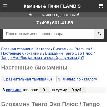
Камины & Печи FLAMBIS
Не все камины одинаковые!
+7 (495) 661-41-59
Главная страница
/
Каталог
/
Биокамины Premium
/
Настенные биокамины
/
Биокамин Танго Эво Плюс /
Tango EvoPlus (автоматический, с пультом ДУ)
Настенные биокамины
Сравнительная таблица (
0
)
Фильтр по каталогу
В
корзине
товаров:
0
, на сумму
0 руб.
Биокамин Танго Эво Плюс / Tango