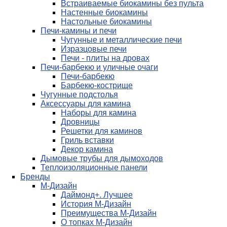
Встраиваемые биокамины без пульта
Настенные биокамины
Настольные биокамины
Печи-камины и печи
Чугунные и металлические печи
Изразцовые печи
Печи - плиты на дровах
Печи-барбекю и уличные очаги
Печи-барбекю
Барбекю-кострище
Чугунные подстолья
Аксессуары для камина
Наборы для камина
Дровницы
Решетки для каминов
Гриль вставки
Декор камина
Дымовые трубы для дымоходов
Теплоизоляционные панели
Бренды
М-Дизайн
Даймонд+. Лучшее
История М-Дизайн
Преимущества М-Дизайн
О топках М-Дизайн