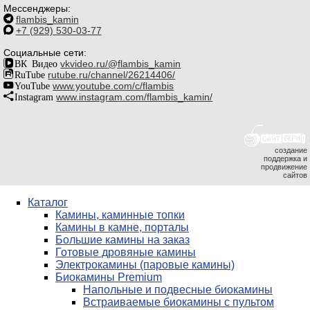
Мессенджеры:
flambis_kamin
+7 (929) 530-03-77
Социальные сети:
ВК Видео
vkvideo.ru/@flambis_kamin
RuTube
rutube.ru/channel/26214406/
YouTube
www.youtube.com/c/flambis
Instagram
www.instagram.com/flambis_kamin/
создание
поддержка и
продвижение
сайтов
Каталог
Камины, каминные топки
Камины в камне, порталы
Большие камины на заказ
Готовые дровяные камины
Электрокамины (паровые камины)
Биокамины Premium
Напольные и подвесные биокамины
Встраиваемые биокамины с пультом