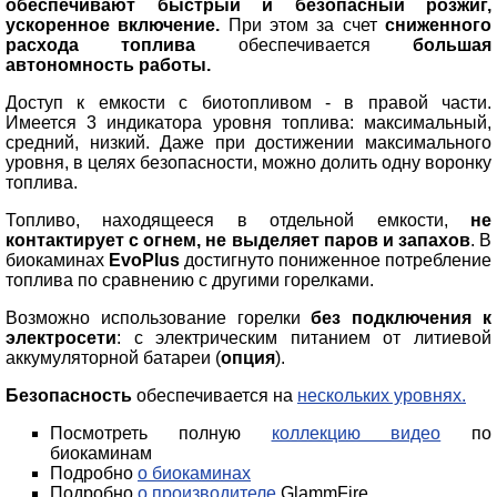
обеспечивают быстрый и безопасный розжиг,
ускоренное включение.
При этом за счет
сниженного
расхода топлива
обеспечивается
большая
автономность работы.
Доступ к емкости с биотопливом - в правой части.
Имеется 3 индикатора уровня топлива: максимальный,
средний, низкий. Даже при достижении максимального
уровня, в целях безопасности, можно долить одну воронку
топлива.
Топливо, находящееся в отдельной емкости,
не
контактирует с огнем, не выделяет паров и запахов
. В
биокаминах
EvoPlus
достигнуто пониженное потребление
топлива по сравнению с другими горелками.
Возможно использование горелки
без подключения к
электросети
: с электрическим питанием от литиевой
аккумуляторной батареи (
опция
).
Безопасность
обеспечивается на
нескольких уровнях.
Посмотреть полную
коллекцию видео
по
биокаминам
Подробно
о биокаминах
Подробно
о производителе
GlammFire