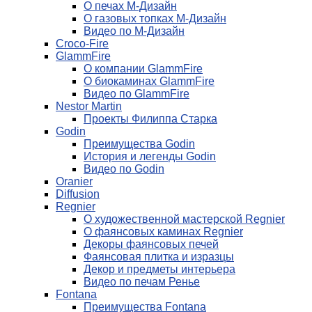
О печах М-Дизайн
О газовых топках М-Дизайн
Видео по М-Дизайн
Croco-Fire
GlammFire
О компании GlammFire
О биокаминах GlammFire
Видео по GlammFire
Nestor Martin
Проекты Филиппа Старка
Godin
Преимущества Godin
История и легенды Godin
Видео по Godin
Oranier
Diffusion
Regnier
О художественной мастерской Regnier
О фаянсовых каминах Regnier
Декоры фаянсовых печей
Фаянсовая плитка и изразцы
Декор и предметы интерьера
Видео по печам Ренье
Fontana
Преимущества Fontana