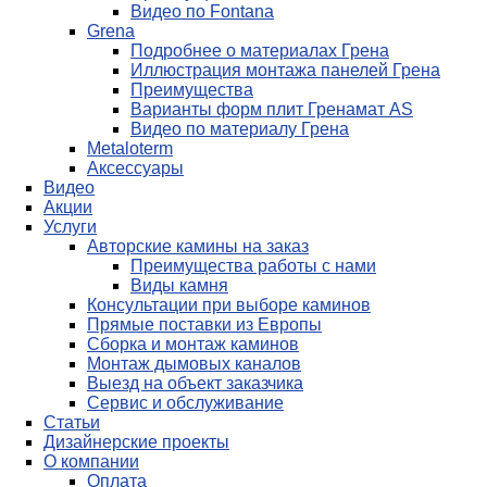
Видео по Fontana
Grena
Подробнее о материалах Грена
Иллюстрация монтажа панелей Грена
Преимущества
Варианты форм плит Гренамат AS
Видео по материалу Грена
Metaloterm
Аксессуары
Видео
Акции
Услуги
Авторские камины на заказ
Преимущества работы с нами
Виды камня
Консультации при выборе каминов
Прямые поставки из Европы
Сборка и монтаж каминов
Монтаж дымовых каналов
Выезд на объект заказчика
Сервис и обслуживание
Статьи
Дизайнерские проекты
О компании
Оплата