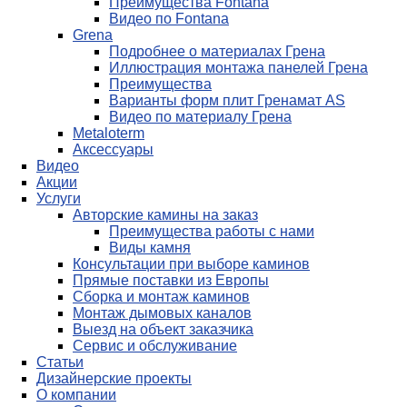
Преимущества Fontana
Видео по Fontana
Grena
Подробнее о материалах Грена
Иллюстрация монтажа панелей Грена
Преимущества
Варианты форм плит Гренамат AS
Видео по материалу Грена
Metaloterm
Аксессуары
Видео
Акции
Услуги
Авторские камины на заказ
Преимущества работы с нами
Виды камня
Консультации при выборе каминов
Прямые поставки из Европы
Сборка и монтаж каминов
Монтаж дымовых каналов
Выезд на объект заказчика
Сервис и обслуживание
Статьи
Дизайнерские проекты
О компании