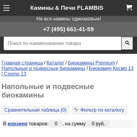
Камины & Печи FLAMBIS
Не все камины одинаковые!
+7 (495) 661-41-59
Главная страница
/
Каталог
/
Биокамины Premium
/
Напольные и подвесные биокамины
/
Биокамин Космо 13
/ Cosmo 13
Напольные и подвесные
биокамины
Сравнительная таблица (
0
)
Фильтр по каталогу
В
корзине
товаров:
0
, на сумму
0 руб.