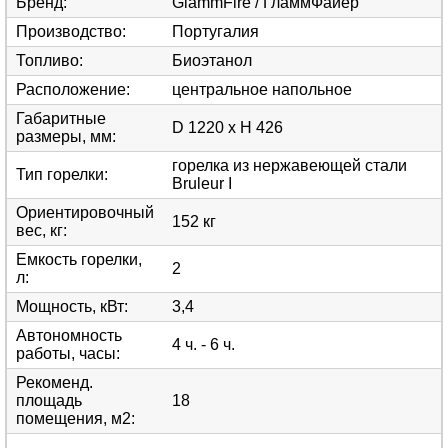
Бренд
:
GlammFire / ГламмФайер
Производство
:
Португалия
Топливо
:
Биоэтанол
Расположение
:
центральное напольное
Габаритные
D 1220 x H 426
размеры, мм
:
горелка из нержавеющей стали
Тип горелки
:
Bruleur I
Ориентировочный
152 кг
вес, кг
:
Емкость горелки,
2
л
:
Мощность, кВт
:
3,4
Автономность
4 ч. - 6 ч.
работы, часы
:
Рекоменд.
площадь
18
помещения, м2
: