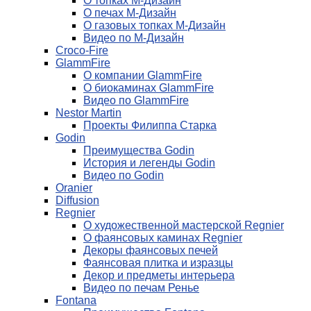
О топках М-Дизайн
О печах М-Дизайн
О газовых топках М-Дизайн
Видео по М-Дизайн
Croco-Fire
GlammFire
О компании GlammFire
О биокаминах GlammFire
Видео по GlammFire
Nestor Martin
Проекты Филиппа Старка
Godin
Преимущества Godin
История и легенды Godin
Видео по Godin
Oranier
Diffusion
Regnier
О художественной мастерской Regnier
О фаянсовых каминах Regnier
Декоры фаянсовых печей
Фаянсовая плитка и изразцы
Декор и предметы интерьера
Видео по печам Ренье
Fontana