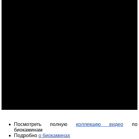
Посмотреть полную
коллекцию видео
по
биокаминам
Подробно
о биокаминах