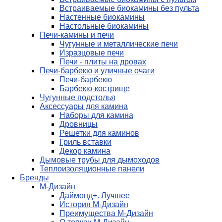
Встраиваемые биокамины без пульта
Настенные биокамины
Настольные биокамины
Печи-камины и печи
Чугунные и металлические печи
Изразцовые печи
Печи - плиты на дровах
Печи-барбекю и уличные очаги
Печи-барбекю
Барбекю-кострище
Чугунные подстолья
Аксессуары для камина
Наборы для камина
Дровницы
Решетки для каминов
Гриль вставки
Декор камина
Дымовые трубы для дымоходов
Теплоизоляционные панели
Бренды
М-Дизайн
Даймонд+. Лучшее
История М-Дизайн
Преимущества М-Дизайн