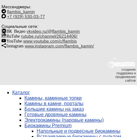
Мессенджеры:
flambis_kamin
+7 (929) 530-03-77
Социальные сети:
ВК Видео
vkvideo.ru/@flambis_kamin
RuTube
rutube.ru/channel/26214406/
YouTube
www.youtube.com/c/flambis
Instagram
www.instagram.com/flambis_kamin/
создание
поддержка и
продвижение
сайтов
Каталог
Камины, каминные топки
Камины в камне, порталы
Большие камины на заказ
Готовые дровяные камины
Электрокамины (паровые камины)
Биокамины Premium
Напольные и подвесные биокамины
Встраиваемые биокамины с пультом