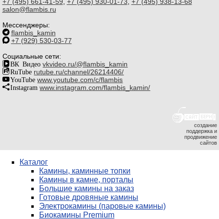
+7 (495) 661-41-59
,
+7 (495) 930-01-73
,
+7 (495) 938-13-68
salon@flambis.ru
Мессенджеры:
flambis_kamin
+7 (929) 530-03-77
Социальные сети:
ВК Видео
vkvideo.ru/@flambis_kamin
RuTube
rutube.ru/channel/26214406/
YouTube
www.youtube.com/c/flambis
Instagram
www.instagram.com/flambis_kamin/
создание
поддержка и
продвижение
сайтов
Каталог
Камины, каминные топки
Камины в камне, порталы
Большие камины на заказ
Готовые дровяные камины
Электрокамины (паровые камины)
Биокамины Premium