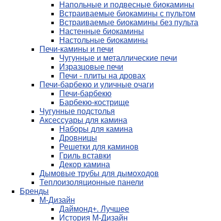
Напольные и подвесные биокамины
Встраиваемые биокамины с пультом
Встраиваемые биокамины без пульта
Настенные биокамины
Настольные биокамины
Печи-камины и печи
Чугунные и металлические печи
Изразцовые печи
Печи - плиты на дровах
Печи-барбекю и уличные очаги
Печи-барбекю
Барбекю-кострище
Чугунные подстолья
Аксессуары для камина
Наборы для камина
Дровницы
Решетки для каминов
Гриль вставки
Декор камина
Дымовые трубы для дымоходов
Теплоизоляционные панели
Бренды
М-Дизайн
Даймонд+. Лучшее
История М-Дизайн