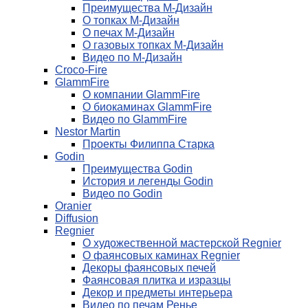
Преимущества М-Дизайн
О топках М-Дизайн
О печах М-Дизайн
О газовых топках М-Дизайн
Видео по М-Дизайн
Croco-Fire
GlammFire
О компании GlammFire
О биокаминах GlammFire
Видео по GlammFire
Nestor Martin
Проекты Филиппа Старка
Godin
Преимущества Godin
История и легенды Godin
Видео по Godin
Oranier
Diffusion
Regnier
О художественной мастерской Regnier
О фаянсовых каминах Regnier
Декоры фаянсовых печей
Фаянсовая плитка и изразцы
Декор и предметы интерьера
Видео по печам Ренье