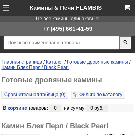
Камины & Печи FLAMBIS
Не все камины одинаковые!
+7 (495) 661-41-59
Главная страница
/
Каталог
/
Готовые дровяные камины
/
Камин Блек Перл / Black Pearl
Готовые дровяные камины
Сравнительная таблица (
0
)
Фильтр по каталогу
В
корзине
товаров:
0
, на сумму
0 руб.
Камин Блек Перл / Black Pearl