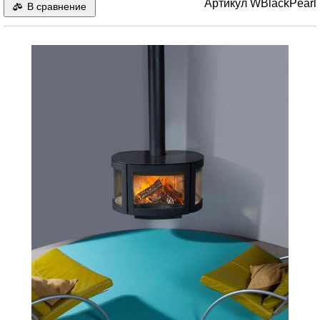
Артикул
WBlackPearl
В сравнение