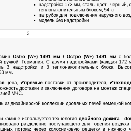
надстройка 172 мм, сталь, цвет - черный, 
теплонакопительным блоком, 54 кг
патрубок для подключения наружного воз
модель без надстройки
3
камин
Ostro (W+) 1491 мм / Остро (W+) 1491 мм
с бо
й ручкой, Германия. С двумя надстройками (каждая 172 
ть 3 надстройки и 3 теплонакопительных блока. Высо
63 мм.
ая
цена,
✔прямые
поставки от производителя,
✔техпод
можность доставки и заключения договора на монтаж спе
нзией МЧС.
чь из дизайнерской коллекции дровяных печей немецкой к
чи-камине используется технология
двойного дожига - do
низовано разделение поступающего для горения воздуха
ушных потока: через колосниковую решетку в нижнюю ч