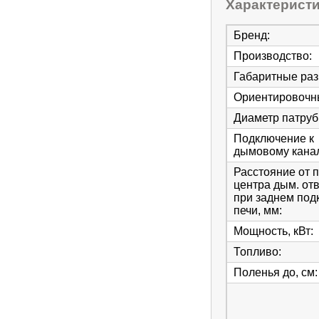
Характерист
Бренд
:
Производство
:
Габаритные ра
Ориентировочны
Диаметр патруб
Подключение к
дымовому кана
Расстояние от 
центра дым. от
при заднем под
печи, мм
:
Мощность, кВт
:
Топливо
:
Поленья до, см
: