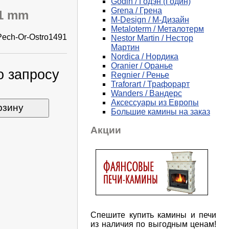
Godin / Годэн (Годин)
Grena / Грена
91 mm
M-Design / М-Дизайн
Metaloterm / Металотерм
Pech-Or-Ostro1491
Nestor Martin / Нестор
Мартин
Nordica / Нордика
Oranier / Оранье
о запросу
Regnier / Ренье
Traforart / Трафорарт
Wanders / Вандерс
Аксессуары из Европы
рзину
Большие камины на заказ
Акции
Спешите купить камины и печи
из наличия по выгодным ценам!