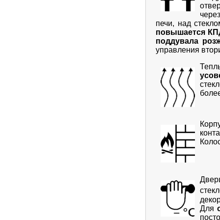
отве
чере
печи, над стекл
повышается КП
поддувала роз
управления втор
Теп
усов
стек
боле
Корп
конт
Коло
Две
стек
деко
Для
посто