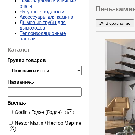
Печи-барбекю и уличные
очаги
Печь-камин
Чугунные подстолья
Аксессуары для камина
Дымовые трубы для
В сравнение
дымоходов
Теплоизоляционные
панели
Каталог
Группа товаров
Название
Бренд
Godin / Годэн (Годин)
54
Nestor Martin / Нестор Мартин
6