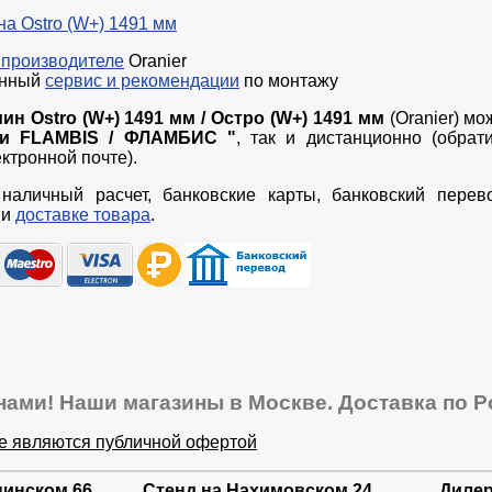
а Ostro (W+) 1491 мм
 производителе
Oranier
енный
сервис и рекомендации
по монтажу
ин Ostro (W+) 1491 мм / Остро (W+) 1491 мм
(Oranier) мо
чи FLAMBIS / ФЛАМБИС "
, так и дистанционно (обра
ктронной почте).
наличный расчет, банковские карты, банковский перев
и
доставке товара
.
нами! Наши магазины в Москве. Доставка по Р
не являются публичной офертой
нинском 66
Стенд на Нахимовском 24
Дилер