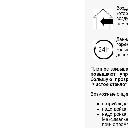
Возду
кото
возд
поме
Данн
горе
золь
допо
Плотное закрыва
повышают упра
большую прозр
"чистое стекло"
Возможные опци
патрубок дл
надстройка 
надстройка 
Максимально
печи с трем