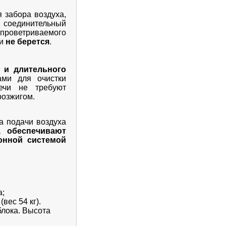
я забора воздуха,
и соединительный
проветриваемого
ки
не берется
.
 и длительного
ми для очистки
печи не требуют
розжигом.
а подачи воздуха
, обеспечивают
онной системой
а;
вес 54 кг).
блока. Высота