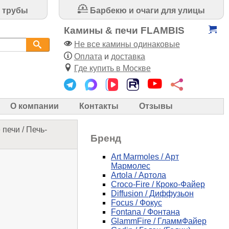
 трубы
Барбекю и очаги для улицы
Камины & печи FLAMBIS
Не все камины одинаковые
Оплата
и
доставка
Где купить в Москве
О компании
Контакты
Отзывы
 печи
/
Печь-
Бренд
Art Marmoles / Арт
Мармолес
Artola / Артола
Croco-Fire / Кроко-Файер
Diffusion / Диффузьон
Focus / Фокус
Fontana / Фонтана
GlammFire / ГламмФайер