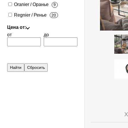
Oranier / Оранье
9
Regnier / Ренье
20
Цена от:
от
до
Х