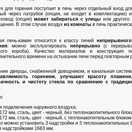
х для горения поступает в печь через отдельный вход дл
рый через патрубок (опция, не входит в комплектацию) 
уховод (опция)
может забираться с улицы
или другого 
щения. В этом случае воздух
из комнаты
в печь практичес
ая печь-камин относится к классу печей
непрерывного
ния
: можно эксплуатировать
непрерывно
(с перерыва
ного короба). Качество материалов и конструкция 
лнительного времени на остывание печи перед повторным 
ние дверцы, снабженной доводчиком, и канальная систем
вляемость горением, улучшают красоту пламени
ачность и чистоту стекла по сравнению с традици
.
и:
я подключения наружного воздуха;
172 мм, сталь, цвет - черный, без теплонакопительного блок
172 мм, сталь, цвет - черный, с теплонакопительным блоком (
 можно установить 3 надстройки и 3 теплонакопительных 
я надстройками 1663 мм.