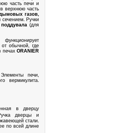
нюю часть печи и
 в верхнюю часть
 дымовых газов,
 сечением. Ручки
 поддувала
(для
функционирует
от обычной, где
в печах
ORANIER
Элементы печи,
го вермикулита.
енная в дверцу
Ручка дверцы и
ржавеющей стали.
ее по всей длине