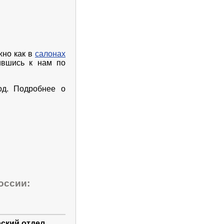
жно как в
салонах
тившись к нам по
од. Подробнее о
оссии:
ский отдел