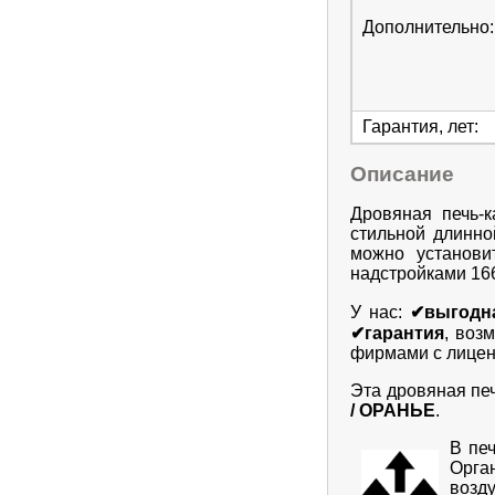
Дополнительно
:
Гарантия, лет
:
Описание
Дровяная печь-
стильной длинно
можно установи
надстройками 16
У нас:
✔выгодн
✔гарантия
, воз
фирмами с лице
Эта дровяная пе
/ ОРАНЬЕ
.
В пе
Орга
возд