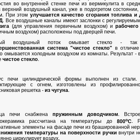
рстия во внутренней стенке печи из вермикулита в сред
з верхний воздушный канал, уже в подогретом состоянии,
ом. При этом
улучшается качество сгорания топлива и
Д
. Все воздушные каналы имеют заслонки с регулируемым
жига
(для управления первичным воздухом) и
рабочего
ичным воздухом) расположены под дверцей печи.
лый воздушный поток омывает стекло - так 
ершенствованная система "чистое стекло"
в отличие 
ло омывается холодным воздухом из комнаты. Результат - 
е
чистое стекло
.
ус печи цилиндрической формы выполнен из стали. 
актирующие с огнем, изготовлены из профилированно
сниковая решетка -
из чугуна
.
рца печи снабжена
пружинным доводчиком
. Встро
о
локерамика рассчитана на температуры до
800
С
. 
ративные элементы на фасаде печи из брашированной не
снижения температуры на поверхности ручки
внутри н
янно циркулирует воздух.