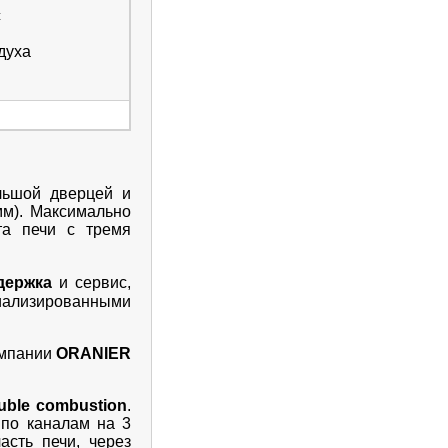
с
духа
льшой дверцей и
мм). Максимально
та печи с тремя
держка
и сервис,
циализированными
омпании
ORANIER
uble combustion
.
 по каналам на 3
асть печи, через