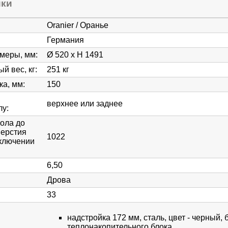
ики
Oranier / Оранье
Германия
змеры, мм
:
Ø 520 x H 1491
й вес, кг
:
251 кг
ка, мм
:
150
верхнее или заднее
лу
:
пола до
верстия
1022
ключении
6,50
Дрова
33
надстройка 172 мм, сталь, цвет - черный, 
теплонакопительного блока