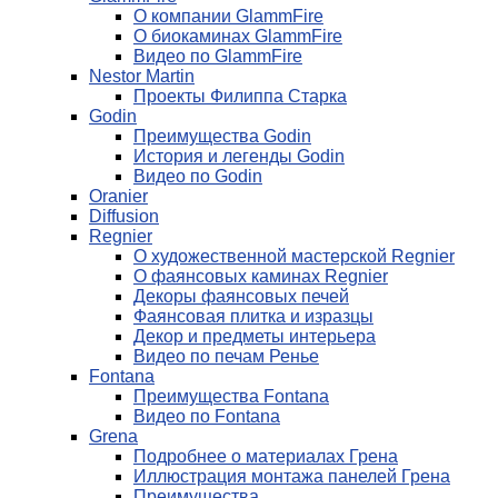
О компании GlammFire
О биокаминах GlammFire
Видео по GlammFire
Nestor Martin
Проекты Филиппа Старка
Godin
Преимущества Godin
История и легенды Godin
Видео по Godin
Oranier
Diffusion
Regnier
О художественной мастерской Regnier
О фаянсовых каминах Regnier
Декоры фаянсовых печей
Фаянсовая плитка и изразцы
Декор и предметы интерьера
Видео по печам Ренье
Fontana
Преимущества Fontana
Видео по Fontana
Grena
Подробнее о материалах Грена
Иллюстрация монтажа панелей Грена
Преимущества