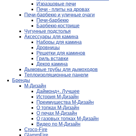
Изразцовые печи
Печи - плиты на дровах
Печи-барбекю и уличные очаги
Печи-барбекю
Барбекю-кострище
Чугунные подстолья
Аксессуары для камина
Наборы для камина
Дровницы
Решетки для каминов
Гриль вставки
Декор камина
Дымовые трубы для дымоходов
Теплоизоляционные панели
Бренды
М-Дизайн
Даймонд+. Лучшее
История М-Дизайн
Преимущества М-Дизайн
О топках М-Дизайн
О печах М-Дизайн
О газовых топках М-Дизайн
Видео по М-Дизайн
Croco-Fire
GlammFire