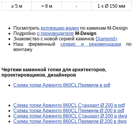
≥ 5 м
> 8 м
-
1 х Ø 150 мм
Посмотреть
коллекцию видео
по каминам M-Design
Подробно
о производителе
M-Design
Знакомство с новой серией каминов
Diamond+
Наш фирменный
сервис и рекомендации
по
монтажу
Чертежи каминной топки для архитекторов,
проектировщиков, дизайнеров
Схема топки Арженто 860CL Премиум в pdf
Схема топки Арженто 860CL Стандарт Ø 200 в pdf
Схема топки Арженто 860CL Премиум Ø 200 в pdf
Схема топки Арженто 860CL Стандарт Ø 200 в dwg
Схема топки Арженто 860CL Премиум Ø 200 в dwg