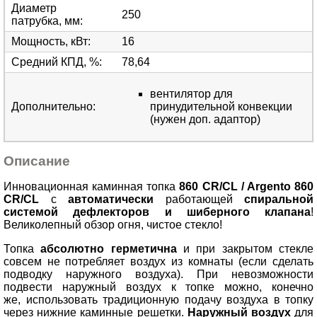
Диаметр
250
патрубка, мм
:
Мощность, кВт
:
16
Средний КПД, %
:
78,64
вентилятор для
Дополнительно
:
принудительной конвекции
(нужен доп. адаптор)
Описание
Инновационная каминная топка
860 CR/CL / Argento 860
CR/CL
с
автоматически
работающей
спиральной
системой дефлекторов
и шиберного клапана
!
Великолепный обзор огня, чистое стекло!
Топка
абсолютно герметична
и при закрытом стекле
совсем не потребляет воздух из комнаты (если сделать
подводку наружного воздуха). При невозможности
подвести наружный воздух к топке можно, конечно
же, использовать традиционную подачу воздуха в топку
через нижние каминные решетки.
Наружный воздух
для