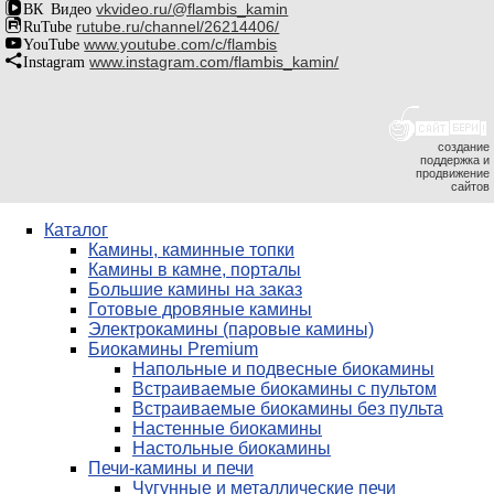
ВК Видео
vkvideo.ru/@flambis_kamin
RuTube
rutube.ru/channel/26214406/
YouTube
www.youtube.com/c/flambis
Instagram
www.instagram.com/flambis_kamin/
создание
поддержка и
продвижение
сайтов
Каталог
Камины, каминные топки
Камины в камне, порталы
Большие камины на заказ
Готовые дровяные камины
Электрокамины (паровые камины)
Биокамины Premium
Напольные и подвесные биокамины
Встраиваемые биокамины с пультом
Встраиваемые биокамины без пульта
Настенные биокамины
Настольные биокамины
Печи-камины и печи
Чугунные и металлические печи