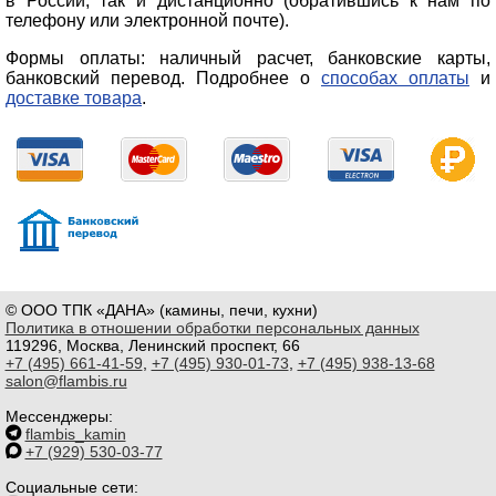
в России, так и дистанционно (обратившись к нам по
телефону или электронной почте).
Формы оплаты: наличный расчет, банковские карты,
банковский перевод. Подробнее о
способах оплаты
и
доставке товара
.
© ООО ТПК «ДАНА» (камины, печи, кухни)
Политика в отношении обработки персональных данных
119296, Москва, Ленинский проспект, 66
+7 (495) 661-41-59
,
+7 (495) 930-01-73
,
+7 (495) 938-13-68
salon@flambis.ru
Мессенджеры:
flambis_kamin
+7 (929) 530-03-77
Социальные сети: