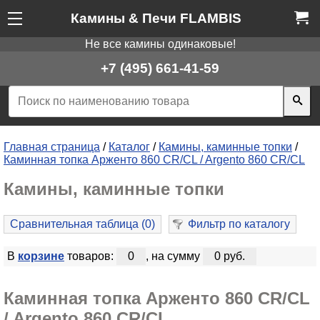
Камины & Печи FLAMBIS
Не все камины одинаковые!
+7 (495) 661-41-59
Главная страница
/
Каталог
/
Камины, каминные топки
/
Каминная топка Арженто 860 CR/CL / Argento 860 CR/CL
Камины, каминные топки
Сравнительная таблица (
0
)
Фильтр по каталогу
В
корзине
товаров:
0
, на сумму
0 руб.
Каминная топка Арженто 860 CR/CL
/ Argento 860 CR/CL