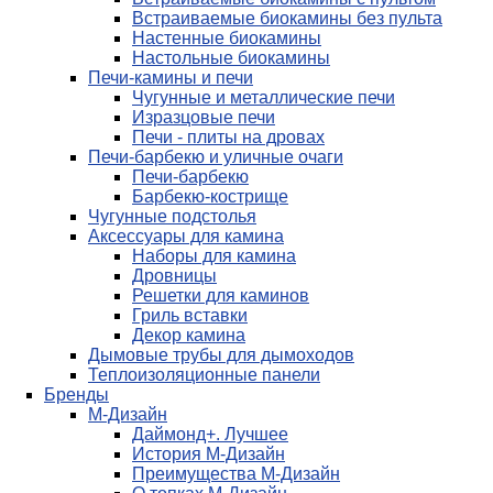
Встраиваемые биокамины без пульта
Настенные биокамины
Настольные биокамины
Печи-камины и печи
Чугунные и металлические печи
Изразцовые печи
Печи - плиты на дровах
Печи-барбекю и уличные очаги
Печи-барбекю
Барбекю-кострище
Чугунные подстолья
Аксессуары для камина
Наборы для камина
Дровницы
Решетки для каминов
Гриль вставки
Декор камина
Дымовые трубы для дымоходов
Теплоизоляционные панели
Бренды
М-Дизайн
Даймонд+. Лучшее
История М-Дизайн
Преимущества М-Дизайн