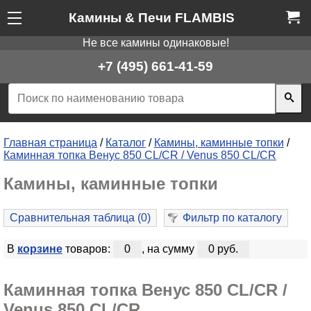
Камины & Печи FLAMBIS
Не все камины одинаковые!
+7 (495) 661-41-59
Главная страница
/
Каталог
/
Камины, каминные топки
/
Каминная топка Венус 850 CL/CR / Venus 850 CL/CR
Камины, каминные топки
Сравнительная таблица (
0
)
Фильтр по каталогу
В
корзине
товаров:
0
, на сумму
0 руб.
Каминная топка Венус 850 CL/CR /
Venus 850 CL/CR