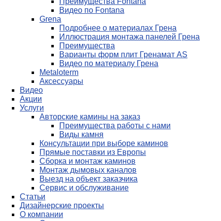
Преимущества Fontana
Видео по Fontana
Grena
Подробнее о материалах Грена
Иллюстрация монтажа панелей Грена
Преимущества
Варианты форм плит Гренамат AS
Видео по материалу Грена
Metaloterm
Аксессуары
Видео
Акции
Услуги
Авторские камины на заказ
Преимущества работы с нами
Виды камня
Консультации при выборе каминов
Прямые поставки из Европы
Сборка и монтаж каминов
Монтаж дымовых каналов
Выезд на объект заказчика
Сервис и обслуживание
Статьи
Дизайнерские проекты
О компании