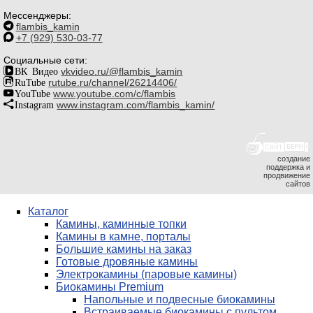
Мессенджеры:
flambis_kamin
+7 (929) 530-03-77
Социальные сети:
ВК Видео
vkvideo.ru/@flambis_kamin
RuTube
rutube.ru/channel/26214406/
YouTube
www.youtube.com/c/flambis
Instagram
www.instagram.com/flambis_kamin/
создание
поддержка и
продвижение
сайтов
Каталог
Камины, каминные топки
Камины в камне, порталы
Большие камины на заказ
Готовые дровяные камины
Электрокамины (паровые камины)
Биокамины Premium
Напольные и подвесные биокамины
Встраиваемые биокамины с пультом