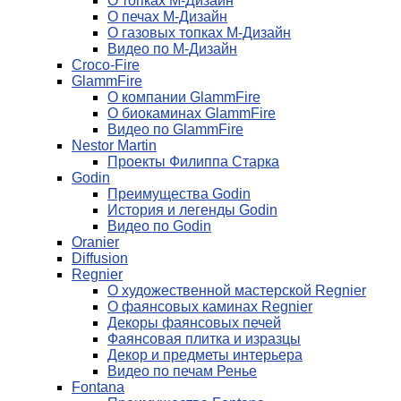
О топках М-Дизайн
О печах М-Дизайн
О газовых топках М-Дизайн
Видео по М-Дизайн
Croco-Fire
GlammFire
О компании GlammFire
О биокаминах GlammFire
Видео по GlammFire
Nestor Martin
Проекты Филиппа Старка
Godin
Преимущества Godin
История и легенды Godin
Видео по Godin
Oranier
Diffusion
Regnier
О художественной мастерской Regnier
О фаянсовых каминах Regnier
Декоры фаянсовых печей
Фаянсовая плитка и изразцы
Декор и предметы интерьера
Видео по печам Ренье
Fontana