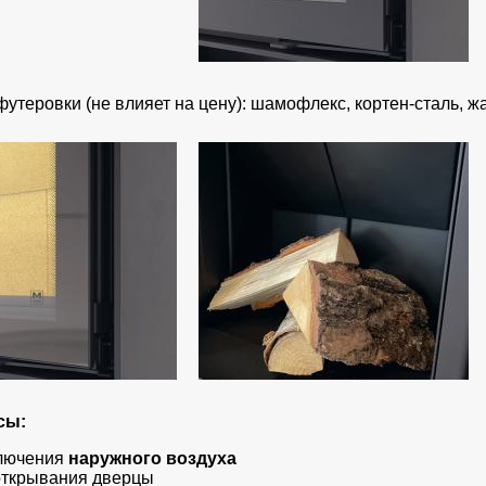
утеровки (не влияет на цену): шамофлекс, кортен-сталь, ж
сы:
ключения
наружного воздуха
открывания дверцы