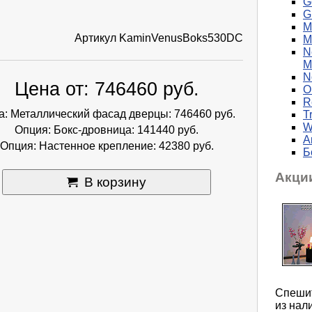
G
G
M
Артикул
KaminVenusBoks530DC
M
N
М
N
Цена от: 746460 руб.
O
R
а: Металлический фасад дверцы: 746460 руб.
T
W
Опция: Бокс-дровница: 141440 руб.
А
Опция: Настенное крепление: 42380 руб.
Б
Акци
В корзину
Спешит
из нал