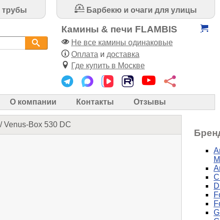
 трубы
Барбекю и очаги для улицы
Камины & печи FLAMBIS
Не все камины одинаковые
Оплата
и
доставка
Где купить в Москве
О компании
Контакты
Отзывы
/ Venus-Box 530 DC
Брен
A
М
A
C
D
F
F
G