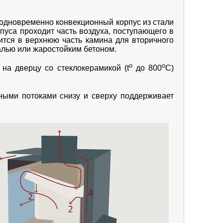
одновременно конвекционный корпус из стали
рпуса проходит часть воздуха, поступающего в
дится в верхнюю часть камина для вторичного
алью или жаростойким бетоном.
о
о
 на дверцу со стеклокерамикой (t
до 800
С)
ными потоками снизу и сверху поддерживает