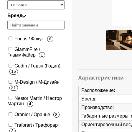
Бренд
Focus / Фокус
6
GlammFire /
ГламмФайер
1
Godin / Годэн (Годин)
15
Характеристики
M-Design / М-Дизайн
21
Расположение
:
Nestor Martin / Нестор
Бренд
:
Мартин
4
Производство
:
Oranier / Оранье
8
Габаритные размеры,
Ориентировочный вес,
Traforart / Трафорарт
3