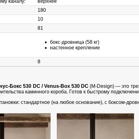
ому каналу
:
верхнее
180
10
81
бокс-дровница (58 кг)
настенное крепление
8
нус-Бокс 530 DC / Venus-Box 530 DC
(M-Design) — это тр
роительства каминного короба. Готов к быстрому подключен
тановки: стандартное (на любое основание), с боксом-дровн