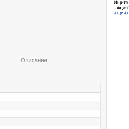
Ищите
"акци
акциях
Описание