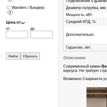
Подключение к дымов
Wanders / Вандерс
Диаметр патрубка, мм
:
4
Мощность, кВт
:
Средний КПД, %
:
Цена от:
от
до
Дополнительно
:
Гарантия, лет
:
Описание
Современный камин
Ве
корпусе. Не требует ст
Возможно 3 варианта ус