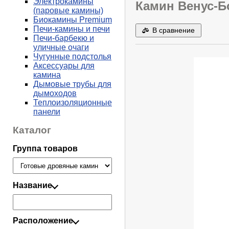
Электрокамины
Камин Венус-Бо
(паровые камины)
Биокамины Premium
Печи-камины и печи
В сравнение
Печи-барбекю и
уличные очаги
Чугунные подстолья
Аксессуары для
камина
Дымовые трубы для
дымоходов
Теплоизоляционные
панели
Каталог
Группа товаров
Название
Расположение