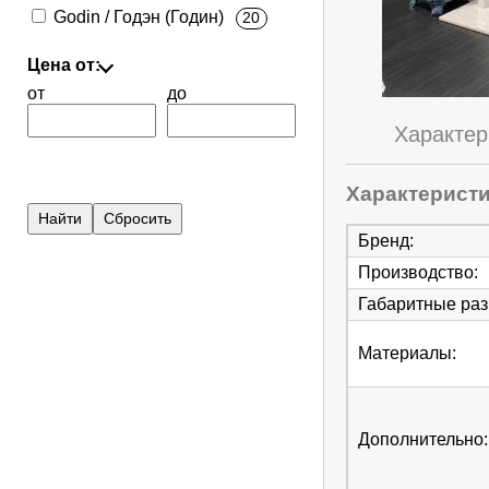
Godin / Годэн (Годин)
20
Цена от:
от
до
Характер
Характерист
Бренд
:
Производство
:
Габаритные ра
Материалы
:
Дополнительно
: