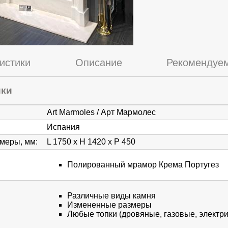
истики
Описание
Рекомендуем
ики
Art Marmoles / Арт Мармолес
Испания
змеры, мм
:
L 1750 х H 1420 х P 450
Полированный мрамор Крема Португез
Различные виды камня
Измененные размеры
Любые топки (дровяные, газовые, электри