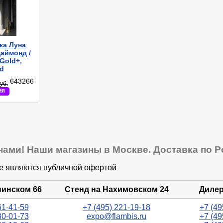
ка Луна
Даймонд /
Gold+,
d
643266
уб.
ия
нами! Наши магазины в Москве. Доставка по Р
не являются публичной офертой
нинском 66
Стенд на Нахимовском 24
Дилер
61-41-59
+7 (495) 221-19-18
+7 (49
30-01-73
expo@flambis.ru
+7 (49