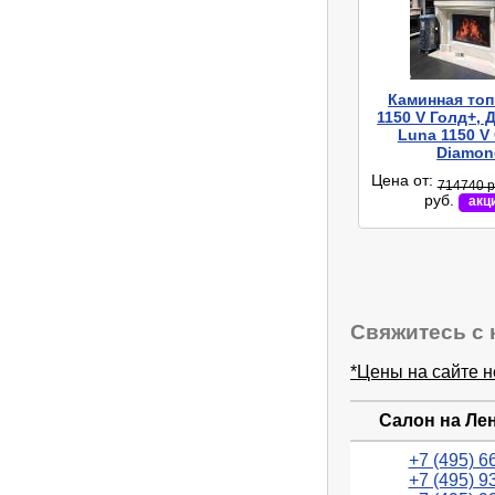
Каминная топ
1150 V Голд+, 
Luna 1150 V 
Diamon
Цена от:
714740 р
руб.
акц
Свяжитесь с 
*Цены на сайте 
Салон на Ле
+7 (495) 6
+7 (495) 9