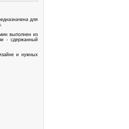
редназначена для
.
амин выполнен из
ли - сдержанный
изайне и нужных