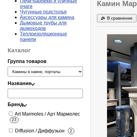
Печи-барбекю и уличные
Камин Марб
очаги
Чугунные подстолья
Аксессуары для камина
В сравнение
Дымовые трубы для
дымоходов
Теплоизоляционные
панели
Каталог
Группа товаров
Название
Бренд
Art Marmoles / Арт Мармолес
23
Diffusion / Диффузьон
2