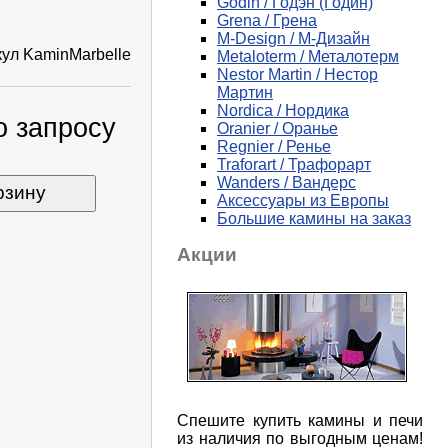
Godin / Годэн (Годин)
Grena / Грена
M-Design / М-Дизайн
кул
KaminMarbelle
Metaloterm / Металотерм
Nestor Martin / Нестор
Мартин
Nordica / Нордика
о запросу
Oranier / Оранье
Regnier / Ренье
Traforart / Трафорарт
Wanders / Вандерс
рзину
Аксессуары из Европы
Большие камины на заказ
Акции
Спешите купить камины и печи
из наличия по выгодным ценам!