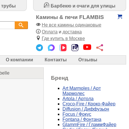
 трубы
Барбекю и очаги для улицы
Камины & печи FLAMBIS
Не все камины одинаковые
Оплата
и
доставка
Где купить в Москве
О компании
Контакты
Отзывы
belle
Бренд
Art Marmoles / Арт
Мармолес
Artola / Артола
Croco-Fire / Кроко-Файер
Diffusion / Диффузьон
Focus / Фокус
Fontana / Фонтана
GlammFire / ГламмФайер