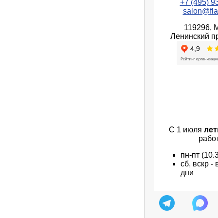
+7 (495) 9
salon@fla
119296, 
Ленинский пр
С 1 июля
лет
рабо
пн
-пт
(10.
сб, вскр 
дни