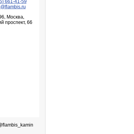
5) 661-41-59
n@flambis.ru
96, Москва,
й проспект, 66
@flambis_kamin