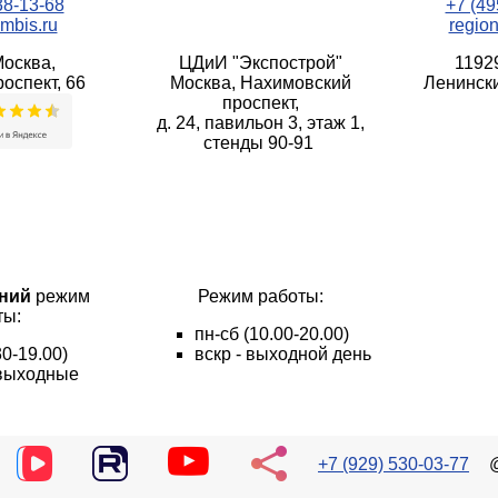
38-13-68
+7 (49
mbis.ru
regio
Москва,
ЦДиИ "Экспострой"
1192
оспект, 66
Москва, Нахимовский
Ленински
проспект,
д. 24, павильон 3, этаж 1,
стенды 90-91
ний
режим
Режим работы:
ты:
пн
-сб
(10.00-20.00)
30-19.00)
вскр - выходной день
- выходные
+7 (929) 530-03-77