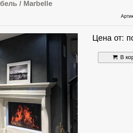
ель / Marbelle
Арти
Цена от: п
В ко