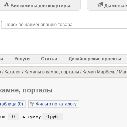
Биокамины для квартиры
Дымовые
ии
Услуги
Статьи
Дизайнерские проекты
а
/
Каталог
/
Камины в камне, порталы
/
Камин Марбель / Mar
камне, порталы
таблица (
0
)
Фильтр по каталогу
ов:
0
, на сумму
0 руб.