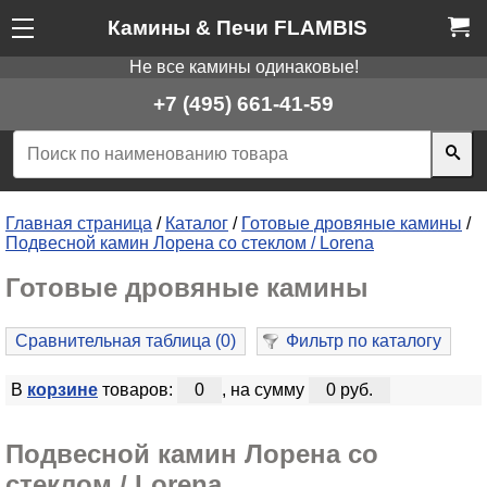
Камины & Печи FLAMBIS
Не все камины одинаковые!
+7 (495) 661-41-59
Главная страница
/
Каталог
/
Готовые дровяные камины
/
Подвесной камин Лорена со стеклом / Lorena
Готовые дровяные камины
Сравнительная таблица (
0
)
Фильтр по каталогу
В
корзине
товаров:
0
, на сумму
0 руб.
Подвесной камин Лорена со
стеклом / Lorena