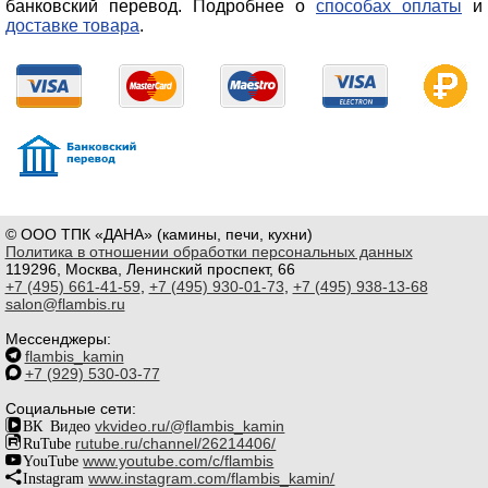
банковский перевод. Подробнее о
способах оплаты
и
доставке товара
.
© ООО ТПК «ДАНА» (камины, печи, кухни)
Политика в отношении обработки персональных данных
119296, Москва, Ленинский проспект, 66
+7 (495) 661-41-59
,
+7 (495) 930-01-73
,
+7 (495) 938-13-68
salon@flambis.ru
Мессенджеры:
flambis_kamin
+7 (929) 530-03-77
Социальные сети:
ВК Видео
vkvideo.ru/@flambis_kamin
RuTube
rutube.ru/channel/26214406/
YouTube
www.youtube.com/c/flambis
Instagram
www.instagram.com/flambis_kamin/