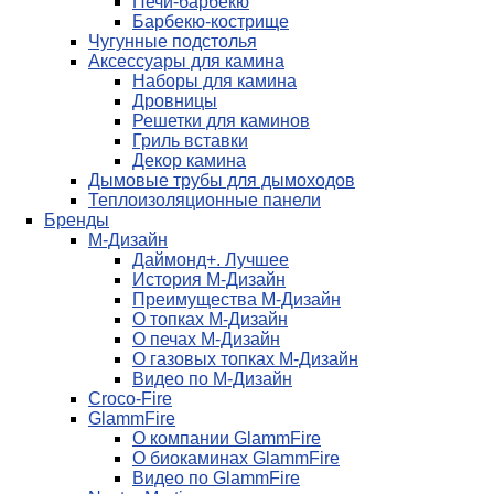
Печи-барбекю
Барбекю-кострище
Чугунные подстолья
Аксессуары для камина
Наборы для камина
Дровницы
Решетки для каминов
Гриль вставки
Декор камина
Дымовые трубы для дымоходов
Теплоизоляционные панели
Бренды
М-Дизайн
Даймонд+. Лучшее
История М-Дизайн
Преимущества М-Дизайн
О топках М-Дизайн
О печах М-Дизайн
О газовых топках М-Дизайн
Видео по М-Дизайн
Croco-Fire
GlammFire
О компании GlammFire
О биокаминах GlammFire
Видео по GlammFire