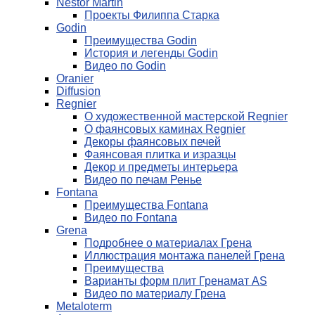
Nestor Martin
Проекты Филиппа Старка
Godin
Преимущества Godin
История и легенды Godin
Видео по Godin
Oranier
Diffusion
Regnier
О художественной мастерской Regnier
О фаянсовых каминах Regnier
Декоры фаянсовых печей
Фаянсовая плитка и изразцы
Декор и предметы интерьера
Видео по печам Ренье
Fontana
Преимущества Fontana
Видео по Fontana
Grena
Подробнее о материалах Грена
Иллюстрация монтажа панелей Грена
Преимущества
Варианты форм плит Гренамат AS
Видео по материалу Грена
Metaloterm