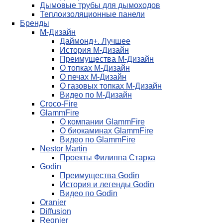
Дымовые трубы для дымоходов
Теплоизоляционные панели
Бренды
М-Дизайн
Даймонд+. Лучшее
История М-Дизайн
Преимущества М-Дизайн
О топках М-Дизайн
О печах М-Дизайн
О газовых топках М-Дизайн
Видео по М-Дизайн
Croco-Fire
GlammFire
О компании GlammFire
О биокаминах GlammFire
Видео по GlammFire
Nestor Martin
Проекты Филиппа Старка
Godin
Преимущества Godin
История и легенды Godin
Видео по Godin
Oranier
Diffusion
Regnier