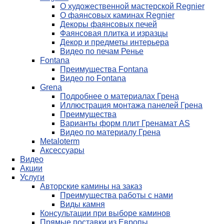
О художественной мастерской Regnier
О фаянсовых каминах Regnier
Декоры фаянсовых печей
Фаянсовая плитка и изразцы
Декор и предметы интерьера
Видео по печам Ренье
Fontana
Преимущества Fontana
Видео по Fontana
Grena
Подробнее о материалах Грена
Иллюстрация монтажа панелей Грена
Преимущества
Варианты форм плит Гренамат AS
Видео по материалу Грена
Metaloterm
Аксессуары
Видео
Акции
Услуги
Авторские камины на заказ
Преимущества работы с нами
Виды камня
Консультации при выборе каминов
Прямые поставки из Европы