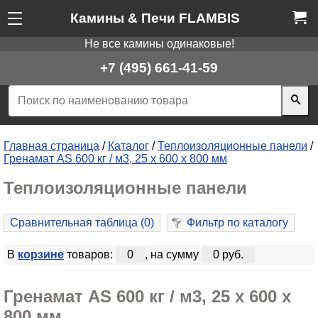
Камины & Печи FLAMBIS
Не все камины одинаковые!
+7 (495) 661-41-59
Главная страница
/
Каталог
/
Теплоизоляционные панели
/
Гренамат AS 600 кг / м3, 25 x 600 x 800 мм
Теплоизоляционные панели
Сравнительная таблица (
0
)
Фильтр по каталогу
В
корзине
товаров:
0
, на сумму
0 руб.
Гренамат AS 600 кг / м3, 25 x 600 x
800 мм