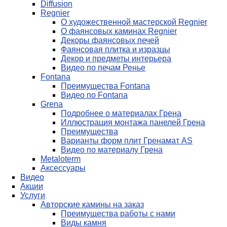
Diffusion
Regnier
О художественной мастерской Regnier
О фаянсовых каминах Regnier
Декоры фаянсовых печей
Фаянсовая плитка и изразцы
Декор и предметы интерьера
Видео по печам Ренье
Fontana
Преимущества Fontana
Видео по Fontana
Grena
Подробнее о материалах Грена
Иллюстрация монтажа панелей Грена
Преимущества
Варианты форм плит Гренамат AS
Видео по материалу Грена
Metaloterm
Аксессуары
Видео
Акции
Услуги
Авторские камины на заказ
Преимущества работы с нами
Виды камня