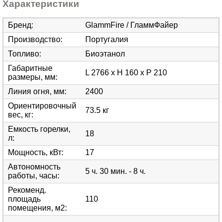
Характеристики
Бренд
:
GlammFire / ГламмФайер
Производство
:
Португалия
Топливо
:
Биоэтанол
Габаритные
L 2766 x H 160 x P 210
размеры, мм
:
Линия огня, мм
:
2400
Ориентировочный
73.5 кг
вес, кг
:
Емкость горелки,
18
л
:
Мощность, кВт
:
17
Автономность
5 ч. 30 мин. - 8 ч.
работы, часы
:
Рекоменд.
площадь
110
помещения, м2
: