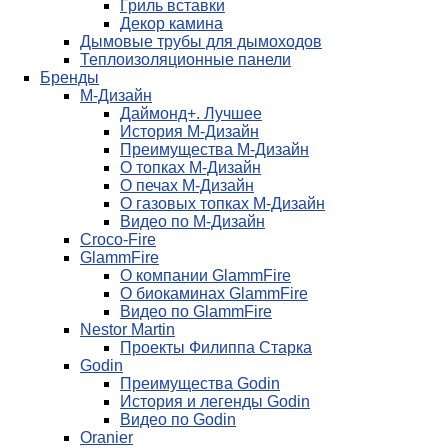
Гриль вставки
Декор камина
Дымовые трубы для дымоходов
Теплоизоляционные панели
Бренды
М-Дизайн
Даймонд+. Лучшее
История М-Дизайн
Преимущества М-Дизайн
О топках М-Дизайн
О печах М-Дизайн
О газовых топках М-Дизайн
Видео по М-Дизайн
Croco-Fire
GlammFire
О компании GlammFire
О биокаминах GlammFire
Видео по GlammFire
Nestor Martin
Проекты Филиппа Старка
Godin
Преимущества Godin
История и легенды Godin
Видео по Godin
Oranier