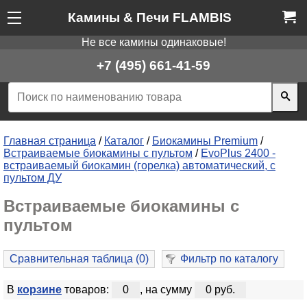
Камины & Печи FLAMBIS
Не все камины одинаковые!
+7 (495) 661-41-59
Главная страница
/
Каталог
/
Биокамины Premium
/
Встраиваемые биокамины с пультом
/
EvoPlus 2400 -
встраиваемый биокамин (горелка) автоматический, с
пультом ДУ
Встраиваемые биокамины с
пультом
Сравнительная таблица (
0
)
Фильтр по каталогу
В
корзине
товаров:
0
, на сумму
0 руб.