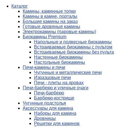
Каталог
Камины, каминные топки
Камины в камне, порталы
Большие камины на заказ
Готовые дровяные камины
Электрокамины (паровые камины)
Биокамины Premium
Напольные и подвесные биокамины
Встраиваемые биокамины с пультом
Встраиваемые биокамины без пульта
Настенные биокамины
Настольные биокамины
Печи-камины и печи
Чугунные и металлические печи
Изразцовые печи
Печи - плиты на дровах
Печи-барбекю и уличные очаги
Печи-барбекю
Барбекю-кострище
Чугунные подстолья
Аксессуары для камина
Наборы для камина
Дровницы
Решетки для каминов