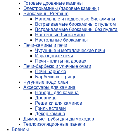
Готовые дровяные камины
Электрокамины (паровые камины)
Биокамины Premium
Напольные и подвесные биокамины
Встраиваемые биокамины с пультом
Встраиваемые биокамины без пульта
Настенные биокамины
Настольные биокамины
Печи-камины и печи
Чугунные и металлические печи
Изразцовые печи
Печи - плиты на дровах
Печи-барбекю и уличные очаги
Печи-барбекю
Барбекю-кострище
Чугунные подстолья
Аксессуары для камина
Наборы для камина
Дровницы
Решетки для каминов
Гриль вставки
Декор камина
Дымовые трубы для дымоходов
Теплоизоляционные панели
Бренды