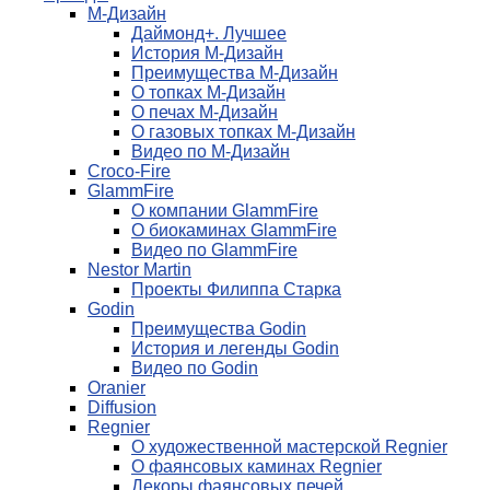
М-Дизайн
Даймонд+. Лучшее
История М-Дизайн
Преимущества М-Дизайн
О топках М-Дизайн
О печах М-Дизайн
О газовых топках М-Дизайн
Видео по М-Дизайн
Croco-Fire
GlammFire
О компании GlammFire
О биокаминах GlammFire
Видео по GlammFire
Nestor Martin
Проекты Филиппа Старка
Godin
Преимущества Godin
История и легенды Godin
Видео по Godin
Oranier
Diffusion
Regnier
О художественной мастерской Regnier
О фаянсовых каминах Regnier
Декоры фаянсовых печей