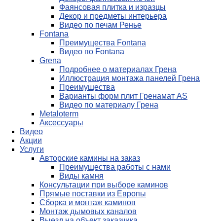
Фаянсовая плитка и изразцы
Декор и предметы интерьера
Видео по печам Ренье
Fontana
Преимущества Fontana
Видео по Fontana
Grena
Подробнее о материалах Грена
Иллюстрация монтажа панелей Грена
Преимущества
Варианты форм плит Гренамат AS
Видео по материалу Грена
Metaloterm
Аксессуары
Видео
Акции
Услуги
Авторские камины на заказ
Преимущества работы с нами
Виды камня
Консультации при выборе каминов
Прямые поставки из Европы
Сборка и монтаж каминов
Монтаж дымовых каналов
Выезд на объект заказчика