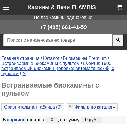
Камины & Печи FLAMBIS
Не все камины одинаковые!
+7 (495) 661-41-59
Главная страница
/
Каталог
/
Биокамины Premium
/
Встраиваемые биокамины с пультом
/
EvoPlus 1600 -
встраиваемый биокамин (горелка) автоматический, с
пультом ДУ
Встраиваемые биокамины с
пультом
Сравнительная таблица (
0
)
Фильтр по каталогу
В
корзине
товаров:
0
, на сумму
0 руб.