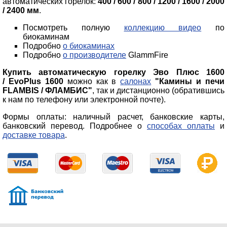
автоматических горелок:
400 /
600 / 800 / 1200 / 1600 / 2000
/ 2400
мм
.
Посмотреть полную
коллекцию видео
по
биокаминам
Подробно
о биокаминах
Подробно
о производителе
GlammFire
Купить автоматическую горелку
Эво Плюс 1600
/
EvoPlus
1600
можно как в
салонах
"Камины и печи
FLAMBIS / ФЛАМБИС"
, так и дистанционно (обратившись
к нам по телефону или электронной почте).
Формы оплаты: наличный расчет, банковские карты,
банковский перевод. Подробнее о
способах оплаты
и
доставке товара
.