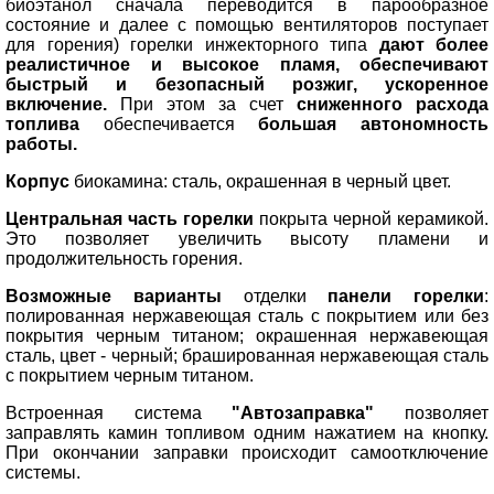
биоэтанол сначала переводится в парообразное
состояние и далее с помощью вентиляторов поступает
для горения) горелки инжекторного типа
дают более
реалистичное и высокое пламя, обеспечивают
быстрый и безопасный розжиг, ускоренное
включение.
При этом за счет
сниженного расхода
топлива
обеспечивается
большая автономность
работы.
К
орпус
биокамина: сталь, окрашенная в черный цвет.
Центральная часть горелки
покрыта черной керамикой.
Это позволяет увеличить высоту пламени и
продолжительность горения.
Возможные варианты
отделки
панели горелки
:
полированная нержавеющая сталь с покрытием или без
покрытия черным титаном; окрашенная нержавеющая
сталь, цвет - черный; брашированная нержавеющая сталь
с покрытием черным титаном
.
Встроенная система
"Автозаправка"
позволяет
заправлять камин топливом одним нажатием на кнопку.
При окончании заправки происходит самоотключение
системы.