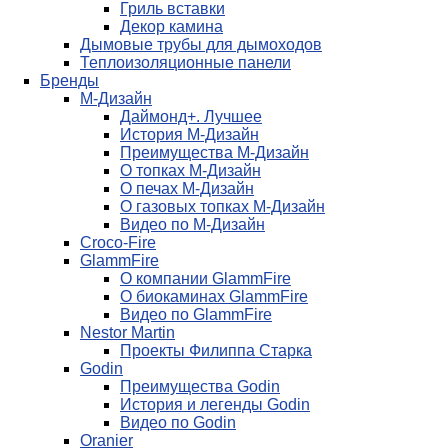
Гриль вставки
Декор камина
Дымовые трубы для дымоходов
Теплоизоляционные панели
Бренды
М-Дизайн
Даймонд+. Лучшее
История М-Дизайн
Преимущества М-Дизайн
О топках М-Дизайн
О печах М-Дизайн
О газовых топках М-Дизайн
Видео по М-Дизайн
Croco-Fire
GlammFire
О компании GlammFire
О биокаминах GlammFire
Видео по GlammFire
Nestor Martin
Проекты Филиппа Старка
Godin
Преимущества Godin
История и легенды Godin
Видео по Godin
Oranier