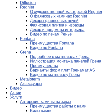
Diffusion
Regnier
О художественной мастерской Regnier
О фаянсовых каминах Regnier
Декоры фаянсовых печей
Фаянсовая плитка и изразцы
Декор и предметы интерьера
Видео по печам Ренье
Fontana
Преимущества Fontana
Видео по Fontana
Grena
Подробнее о материалах Грена
Иллюстрация монтажа панелей Грена
Преимущества
Варианты форм плит Гренамат AS
Видео по материалу Грена
Metaloterm
Аксессуары
Видео
Акции
Услуги
Авторские камины на заказ
Преимущества работы с нами
Виды камня