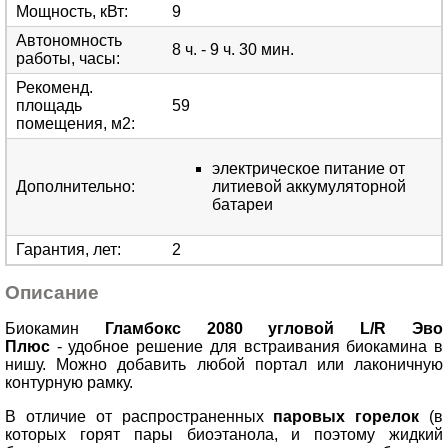
Мощность, кВт
:
9
Автономность
8 ч. - 9 ч. 30 мин.
работы, часы
:
Рекоменд.
площадь
59
помещения, м2
:
электрическое питание от
Дополнительно
:
литиевой аккумуляторной
батареи
Гарантия, лет
:
2
Описание
Биокамин
Гламбокс 2080 угловой L/R Эво
Плюс
- удобное решение для встраивания биокамина в
нишу. Можно добавить любой портал или лаконичную
контурную рамку.
В отличие от распространенных
паровых горелок
(в
которых горят пары биоэтанола, и поэтому жидкий