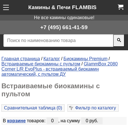
Камины & Печи FLAMBIS
Не все камины одинаковые!
+7 (495) 661-41-59
Главная страница
/
Каталог
/
Биокамины Premium
/
Встраиваемые биокамины с пультом
/
GlammBox 2080
Corner L/R EvoPlus - встраиваемый биокамин
автоматический, с пультом ДУ
Встраиваемые биокамины с
пультом
Сравнительная таблица (
0
)
Фильтр по каталогу
В
корзине
товаров:
0
, на сумму
0 руб.