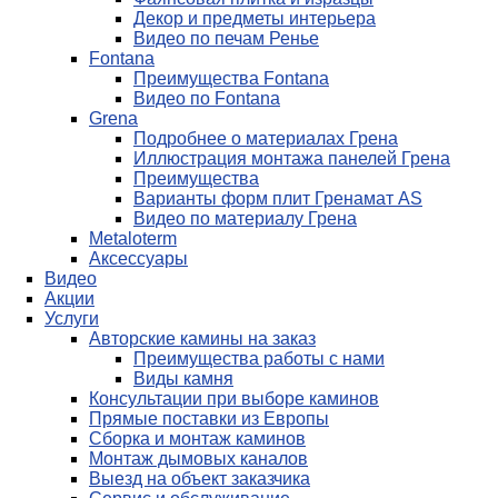
Декор и предметы интерьера
Видео по печам Ренье
Fontana
Преимущества Fontana
Видео по Fontana
Grena
Подробнее о материалах Грена
Иллюстрация монтажа панелей Грена
Преимущества
Варианты форм плит Гренамат AS
Видео по материалу Грена
Metaloterm
Аксессуары
Видео
Акции
Услуги
Авторские камины на заказ
Преимущества работы с нами
Виды камня
Консультации при выборе каминов
Прямые поставки из Европы
Сборка и монтаж каминов
Монтаж дымовых каналов
Выезд на объект заказчика