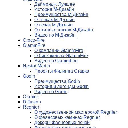
Даймонд+. Лучшее
История М-Дизайн
Преимущества М-Дизайн
О топках М-Дизайн
О печах М-Дизайн
О газовых топках М-Дизайн
Видео по М-Дизайн
Croco-Fire
GlammFire
О компании GlammFire
О биокаминах GlammFire
Видео по GlammFire
Nestor Martin
Проекты Филиппа Старка
Godin
Преимущества Godin
История и легенды Godin
Видео по Godin
Oranier
Diffusion
Regnier
О художественной мастерской Regnier
О фаянсовых каминах Regnier
Декоры фаянсовых печей
Фаянсовая плитка и изразцы