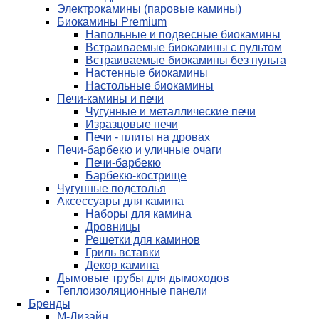
Электрокамины (паровые камины)
Биокамины Premium
Напольные и подвесные биокамины
Встраиваемые биокамины с пультом
Встраиваемые биокамины без пульта
Настенные биокамины
Настольные биокамины
Печи-камины и печи
Чугунные и металлические печи
Изразцовые печи
Печи - плиты на дровах
Печи-барбекю и уличные очаги
Печи-барбекю
Барбекю-кострище
Чугунные подстолья
Аксессуары для камина
Наборы для камина
Дровницы
Решетки для каминов
Гриль вставки
Декор камина
Дымовые трубы для дымоходов
Теплоизоляционные панели
Бренды
М-Дизайн