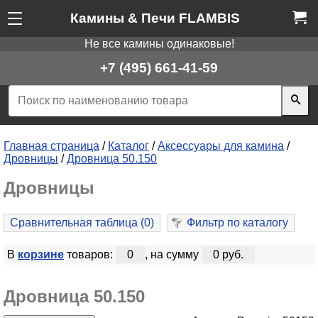
Камины & Печи FLAMBIS
Не все камины одинаковые!
+7 (495) 661-41-59
Главная страница
/
Каталог
/
Аксессуары для камина
/
Дровницы
/
Дровница 50.150
Дровницы
Сравнительная таблица (
0
)
Фильтр по каталогу
В
корзине
товаров:
0
, на сумму
0 руб.
Дровница 50.150