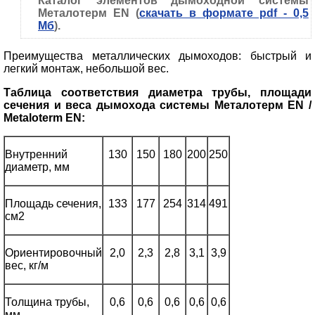
Каталог элементов дымоходной системы
Металотерм EN (
скачать в формате pdf - 0,5
Мб
).
Преимущества металлических дымоходов: быстрый и
легкий монтаж, небольшой вес.
Таблица соответствия диаметра трубы, площади
сечения и веса дымохода системы
Металотерм
EN
/
Metaloterm
EN
:
Внутренний
130
150
180
200
250
диаметр, мм
Площадь сечения,
133
177
254
314
491
см2
Ориентировочный
2,0
2,3
2,8
3,1
3,9
вес, кг/м
Толщина трубы,
0,6
0,6
0,6
0,6
0,6
мм