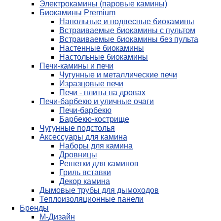
Электрокамины (паровые камины)
Биокамины Premium
Напольные и подвесные биокамины
Встраиваемые биокамины с пультом
Встраиваемые биокамины без пульта
Настенные биокамины
Настольные биокамины
Печи-камины и печи
Чугунные и металлические печи
Изразцовые печи
Печи - плиты на дровах
Печи-барбекю и уличные очаги
Печи-барбекю
Барбекю-кострище
Чугунные подстолья
Аксессуары для камина
Наборы для камина
Дровницы
Решетки для каминов
Гриль вставки
Декор камина
Дымовые трубы для дымоходов
Теплоизоляционные панели
Бренды
М-Дизайн