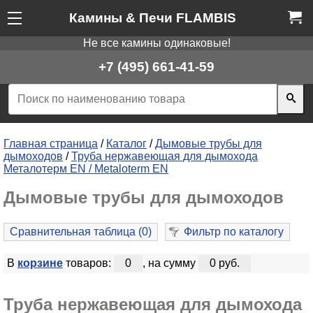
Камины & Печи FLAMBIS
Не все камины одинаковые!
+7 (495) 661-41-59
Главная страница
/
Каталог
/
Дымовые трубы для
дымоходов
/
Труба нержавеющая для дымохода
Металотерм EN / Metaloterm EN
Дымовые трубы для дымоходов
Сравнительная таблица (
0
)
Фильтр по каталогу
В
корзине
товаров:
0
, на сумму
0 руб.
Труба нержавеющая для дымохода