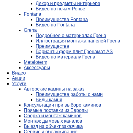
Декор и предметы интерьера
Видео по печам Ренье
Fontana
Преимущества Fontana
Видео по Fontana
Grena
Подробнее о материалах Грена
Иллюстрация монтажа панелей Грена
Преимущества
Варианты форм плит Гренамат AS
Видео по материалу Грена
Metaloterm
Аксессуары
Видео
Акции
Услуги
Авторские камины на заказ
Преимущества работы с нами
Виды камня
Консультации при выборе каминов
Прямые поставки из Европы
Сборка и монтаж каминов
Монтаж дымовых каналов
Выезд на объект заказчика
Сервис и обслуживание