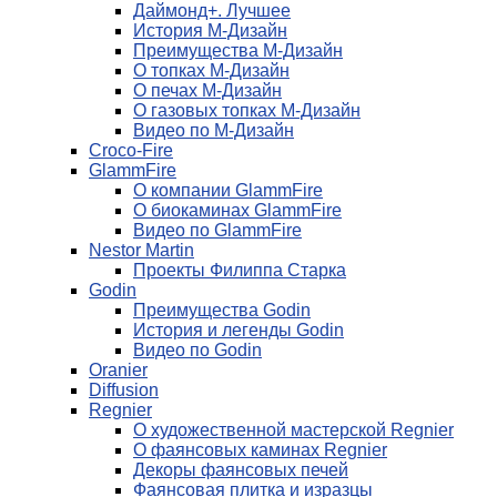
Даймонд+. Лучшее
История М-Дизайн
Преимущества М-Дизайн
О топках М-Дизайн
О печах М-Дизайн
О газовых топках М-Дизайн
Видео по М-Дизайн
Croco-Fire
GlammFire
О компании GlammFire
О биокаминах GlammFire
Видео по GlammFire
Nestor Martin
Проекты Филиппа Старка
Godin
Преимущества Godin
История и легенды Godin
Видео по Godin
Oranier
Diffusion
Regnier
О художественной мастерской Regnier
О фаянсовых каминах Regnier
Декоры фаянсовых печей
Фаянсовая плитка и изразцы