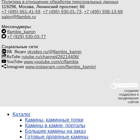
Политика в отношении обработки персональных данных
119296, Москва, Ленинский проспект, 66
+7 (495) 661-41-59
,
+7 (495) 930-01-73
,
+7 (495) 938-13-68
salon@flambis.ru
Мессенджеры:
flambis_kamin
+7 (929) 530-03-77
Социальные сети:
ВК Видео
vkvideo.ru/@flambis_kamin
RuTube
rutube.ru/channel/26214406/
YouTube
www.youtube.com/c/flambis
Instagram
www.instagram.com/flambis_kamin/
создание
поддержка и
продвижение
сайтов
Каталог
Камины, каминные топки
Камины в камне, порталы
Большие камины на заказ
Готовые дровяные камины