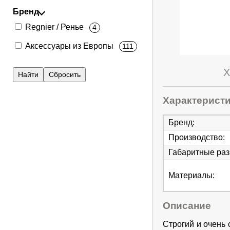
Бренд
Regnier / Ренье
4
Аксессуары из Европы
111
Х
Характерист
Бренд
:
Производство
:
Габаритные ра
Материалы
:
Описание
Строгий и очень