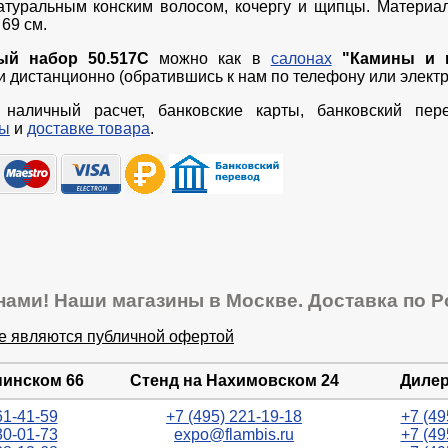
натуральным конским волосом, кочергу и щипцы. Материал
 69 см.
ый набор
50.517C
можно как в
салонах
"Камины и 
к и дистанционно (обратившись к нам по телефону или электр
наличный расчет, банковские карты, банковский пер
ты
и
доставке товара
.
нами! Наши магазины в Москве. Доставка по Р
не являются публичной офертой
нинском 66
Стенд на Нахимовском 24
Дилер
61-41-59
+7 (495) 221-19-18
+7 (49
30-01-73
expo@flambis.ru
+7 (49