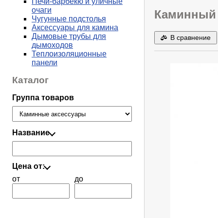
Печи-барбекю и уличные
очаги
Каминный 
Чугунные подстолья
Аксессуары для камина
Дымовые трубы для
В сравнение
дымоходов
Теплоизоляционные
панели
Каталог
Группа товаров
Название
Цена от:
от
до