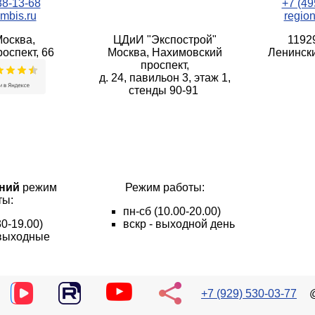
38-13-68
+7 (49
mbis.ru
regio
Москва,
ЦДиИ "Экспострой"
1192
оспект, 66
Москва, Нахимовский
Ленински
проспект,
д. 24, павильон 3, этаж 1,
стенды 90-91
ний
режим
Режим работы:
ты:
пн
-сб
(10.00-20.00)
30-19.00)
вскр - выходной день
- выходные
+7 (929) 530-03-77