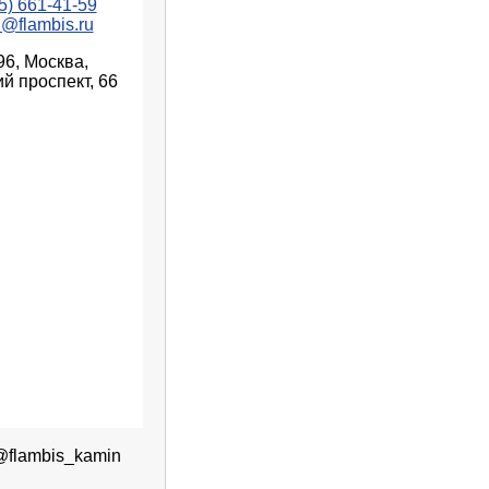
5) 661-41-59
n@flambis.ru
96, Москва,
й проспект, 66
@flambis_kamin