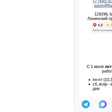
+7 (495) 9
salon@fla
119296, 
Ленинский пр
С 1 июля
лет
рабо
пн
-пт
(10.
сб, вскр 
дни