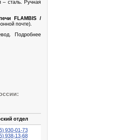
 – сталь. Ручная
печи FLAMBIS /
онной почте).
евод. Подробнее
оссии:
ский отдел
5) 930-01-73
5) 938-13-68