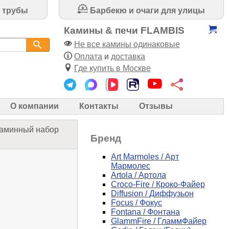
 трубы
Барбекю и очаги для улицы
Камины & печи FLAMBIS
Не все камины одинаковые
Оплата
и
доставка
Где купить в Москве
О компании
Контакты
Отзывы
аминный набор
Бренд
Art Marmoles / Арт
Мармолес
Artola / Артола
Croco-Fire / Кроко-Файер
Diffusion / Диффузьон
Focus / Фокус
Fontana / Фонтана
GlammFire / ГламмФайер