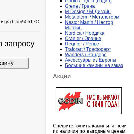
Godin / Годэн (Годин)
Grena / Грена
M-Design / М-Дизайн
Metaloterm / Металотерм
тикул
Com50517C
Nestor Martin / Нестор
Мартин
Nordica / Нордика
Oranier / Оранье
о запросу
Regnier / Ренье
Traforart / Трафорарт
Wanders / Вандерс
Аксессуары из Европы
рзину
Большие камины на заказ
Акции
Спешите купить камины и печи
из наличия по выгодным ценам!