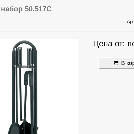
набор 50.517C
Ар
Цена от: п
В ко