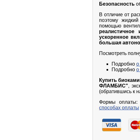
Безопасность
о
В отличие от ра
поэтому жидкий
помощью вентиля
реалистичное 
ускоренное вк
большая автоно
Посмотреть пол
Подробно
о
Подробно
о
Купить биоками
ФЛАМБИС"
, эк
(обратившись к н
Формы оплаты: 
способах оплаты