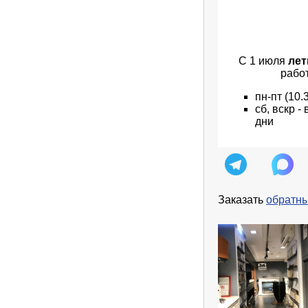
С 1 июля
лет
рабо
пн
-пт
(10.
сб, вскр 
дни
Заказать
обратны