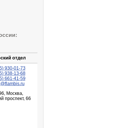
оссии:
ский отдел
5) 930-01-73
5) 938-13-68
5) 661-41-59
n@flambis.ru
96, Москва,
й проспект, 66