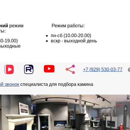
ний
режим
Режим работы:
ты:
пн
-сб
(10.00-20.00)
30-19.00)
вскр - выходной день
- выходные
+7 (929) 530-03-77
й звонок
специалиста для подбора камина