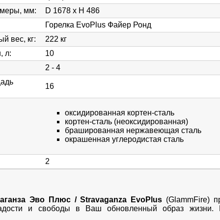
змеры, мм
:
D 1678 х Н 486
Горелка EvoPlus Файер Ронд
й вес, кг
:
222 кг
, л
:
10
2 - 4
щадь
16
оксидированная кортен-сталь
кортен-сталь (неоксидированная)
брашированная нержавеющая сталь
окрашенная углеродистая сталь
2
аганза Эво Плюс / Stravaganza EvoPlus
(GlammFire) п
радости и свободы в Ваш обновленный образ жизни.