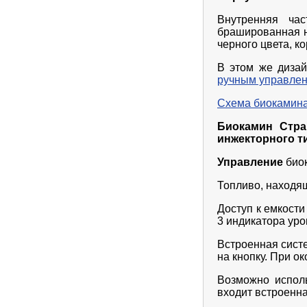
Внутренняя ча
брашированная н
черного цвета, к
В этом же диза
ручным управле
Схема биокамина
Биокамин Стр
инжекторного т
Управление
био
Топливо, находя
Доступ к емкости
3 индикатора уро
Встроенная сист
на кнопку. При о
Возможно испол
входит встроенн