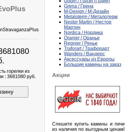
Godin / Годэн (Годин)
Grena / Грена
EvoPlus
M-Design / М-Дизайн
Metaloterm / Металотерм
Nestor Martin / Нестор
Мартин
nStravaganzaPlus
Nordica / Нордика
Oranier / Оранье
Regnier / Ренье
Traforart / Трафорарт
 3681080
Wanders / Вандерс
б.
Аксессуары из Европы
Большие камины на заказ
ть горелки из
Акции
и : 3681080 руб.
рзину
Спешите купить камины и печи
из наличия по выгодным ценам!