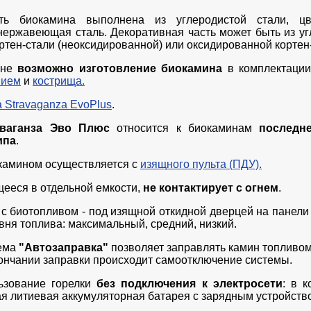
сть биокамина выполнена из углеродистой стали, ц
ержавеющая сталь. Декоративная часть может быть из уг
ортен-стали (неоксидированной) или оксидированной кортен
йне
возможно изготовление биокамина
в комплектаци
нием
и
кострища.
 Stravaganza EvoPlus
.
аваганза Эво Плюс
относится к биокаминам
последн
ипа
.
камином осуществляется с
изящного пульта (ПДУ).
щееся в отдельной емкости,
не контактирует с огнем
.
 с биотопливом - под изящной откидной дверцей на панели
вня топлива: максимальный, средний, низкий.
ема
"Автозаправка"
позволяет заправлять камин топливо
кончании заправки происходит самоотключение системы.
ьзование горелки
без подключения к электросети
: в к
ая литиевая аккумуляторная батарея с зарядным устройств