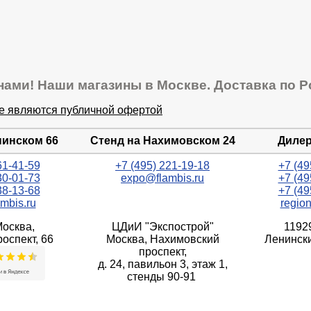
нами! Наши магазины в Москве. Доставка по Р
не являются публичной офертой
нинском 66
Стенд на Нахимовском 24
Дилер
61-41-59
+7 (495) 221-19-18
+7 (49
30-01-73
expo@flambis.ru
+7 (49
38-13-68
+7 (49
mbis.ru
regio
Москва,
ЦДиИ "Экспострой"
1192
оспект, 66
Москва, Нахимовский
Ленински
проспект,
д. 24, павильон 3, этаж 1,
стенды 90-91