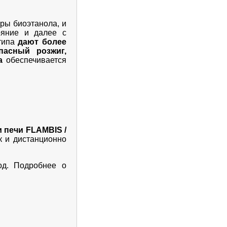
ары биоэтанола, и
ояние и далее с
 типа
дают более
пасный розжиг,
ва
обеспечивается
 печи FLAMBIS /
к и дистанционно
од. Подробнее о