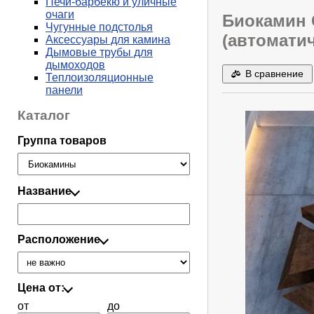
Печи-барбекю и уличные
очаги
Биокамин С
Чугунные подстолья
(автоматич
Аксессуары для камина
Дымовые трубы для
дымоходов
В сравнение
Теплоизоляционные
панели
Каталог
Группа товаров
Название
Расположение
Цена от:
от
до