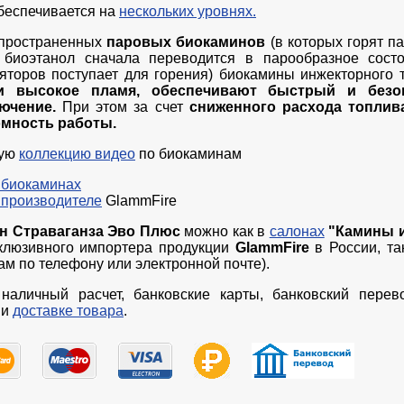
беспечивается на
нескольких уровнях.
спространенных
паровых биокаминов
(в которых горят п
 биоэтанол сначала переводится в парообразное сост
торов поступает для горения) биокамины инжекторного
и высокое пламя, обеспечивают быстрый и безо
лючение.
При этом за счет
сниженного расхода топли
мность работы.
ную
коллекцию видео
по биокаминам
 биокаминах
 производителе
GlammFire
н Страваганза Эво Плюс
можно как в
салонах
"Камины и
склюзивного импортера продукции
GlammFire
в России, та
ам по телефону или электронной почте).
наличный расчет, банковские карты, банковский перев
и
доставке товара
.