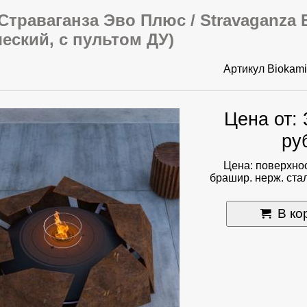
траваганза Эво Плюс / Stravaganza 
еский, с пультом ДУ)
Артикул
Biokami
Цена от:
ру
Цена: поверхнос
брашир. нерж. стал
В ко