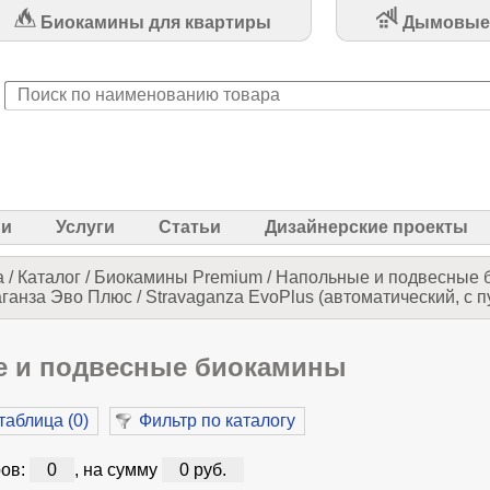
Биокамины для квартиры
Дымовые
ии
Услуги
Статьи
Дизайнерские проекты
а
/
Каталог
/
Биокамины Premium
/
Напольные и подвесные 
анза Эво Плюс / Stravaganza EvoPlus (автоматический, с п
 и подвесные биокамины
таблица (
0
)
Фильтр по каталогу
ов:
0
, на сумму
0 руб.