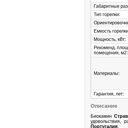
Габаритные ра
Тип горелки
:
Ориентировочны
Емкость горелки
Мощность, кВт
:
Рекоменд. пло
помещения, м2
:
Материалы
:
Гарантия, лет
:
Описание
Биокамин
Страв
удовольствия, 
Португалия
.