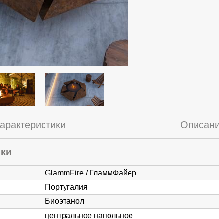
арактеристики
Описан
ики
GlammFire / ГламмФайер
Португалия
Биоэтанол
центральное напольное