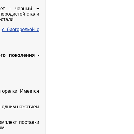
вет - черный +
леродистой стали
-стали.
и
с биогорелкой с
его поколения -
 горелки. Имеется
м одним нажатием
омплект поставки
ом.