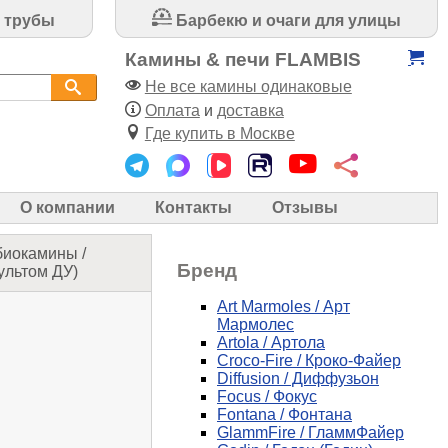
 трубы
Барбекю и очаги для улицы
Камины & печи FLAMBIS
Не все камины одинаковые
Оплата
и
доставка
Где купить в Москве
О компании
Контакты
Отзывы
биокамины
/
Бренд
ультом ДУ)
Art Marmoles / Арт
Мармолес
Artola / Артола
Croco-Fire / Кроко-Файер
Diffusion / Диффузьон
Focus / Фокус
Fontana / Фонтана
GlammFire / ГламмФайер