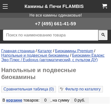
Камины & Печи FLAMBIS
Не все камины одинаковые!
+7 (495) 661-41-59
Главная страница
/
Каталог
/
Биокамины Premium
/
Напольные и подвесные биокамины
/
Биокамин Евдокс
Эво Плюс / Eudoxus (автоматический, с пультом ДУ)
Напольные и подвесные
биокамины
Сравнительная таблица (
0
)
Фильтр по каталогу
В
корзине
товаров:
0
, на сумму
0 руб.