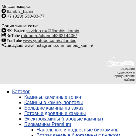
Мессенджеры:
flambis_kamin
+7 (929) 530-03-77
Социальные сети:
ВК Видео
vkvideo.ru/@flambis_kamin
RuTube
rutube.ru/channel/26214406/
YouTube
www.youtube.com/c/flambis
Instagram
www.instagram.com/flambis_kamin/
создание
поддержка и
продвижение
сайтов
Каталог
Камины, каминные топки
Камины в камне, порталы
Большие камины на заказ
Готовые дровяные камины
Электрокамины (паровые камины)
Биокамины Premium
Напольные и подвесные биокамины
Встраиваемые биокамины с пультом