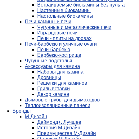
Встраиваемые биокамины без пульта
Настенные биокамины
Настольные биокамины
Печи-камины и печи
Чугунные и металлические печи
Изразцовые печи
Печи - плиты на дровах
Печи-барбекю и уличные очаги
Печи-барбекю
Барбекю-кострище
Чугунные подстолья
Аксессуары для камина
Наборы для камина
Дровницы
Решетки для каминов
Гриль вставки
Декор камина
Дымовые трубы для дымоходов
Теплоизоляционные панели
Бренды
М-Дизайн
Даймонд+. Лучшее
История М-Дизайн
Преимущества М-Дизайн
О топках М-Дизайн