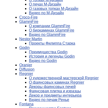
О печах М-Дизайн
О газовых топках М-Дизайн
Видео по М-Дизайн
Croco-Fire
GlammFire
О компании GlammFire
О биокаминах GlammFire
Видео по GlammFire
Nestor Martin
Проекты Филиппа Старка
Godin
Преимущества Godin
История и легенды Godin
Видео по Godin
Oranier
Diffusion
Regnier
О художественной мастерской Regnier
О фаянсовых каминах Regnier
Декоры фаянсовых печей
Фаянсовая плитка и изразцы
Декор и предметы интерьера
Видео по печам Ренье
Fontana